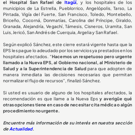
el Hospital San Rafael de
Itagüí
,
y los hospitales de los
municipios de La Estrella, Pueblorrico, Angelópolis, Tarso, La
Pintada, Vigía del Fuerte, San Francisco, Toledo, Montebello,
Briceño, Cocorná, Donmatías, Carolina del Príncipe, Giraldo,
Granada, Alejandría, Vegachí, Támesis, Cisneros, Uramita, San
Luis, Jericó, San Andrés de Cuerquia, Argelia y San Rafael.
Según explicó Sánchez, este cierre estará vigente hasta que la
EPS les pague lo adeudado por los servicios ya prestados en los
hospitales afectados. “
Hacemos un respetuoso pero urgente
llamado a la Nueva EPS, al Gobierno nacional, al Ministerio de
Salud y a la Superintendencia de Salud
para que adopten de
manera inmediata las decisiones necesarias que permitan
normalizar el flujo de recursos”, finalizó Sánchez.
Si usted es usuario de alguno de los hospitales afectados, la
recomendación es que llame a la Nueva Eps
y averigüe qué
otras opciones tiene en caso de necesitar cita médica o algún
procedimiento no urgente.
E
ncuentre más información de su interés en nuestra sección
de
Actualidad
.