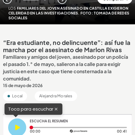
1
2
LOS
FAMILIARES DEL JOVEN ASESINADO EN CASTILLA EXIGIERON
CELERIDAD EN LAS INVESTIGACIONES. FOTO: TOMADA DE REDES
SOCIALES
“Era estudiante, no delincuente”: así fue la
marcha por el asesinato de Marlon Rivas
Familiares y amigos del joven, asesinado por un policía
el pasado 1.° de mayo, salieron a la calle para exigir
justicia en este caso que tiene consternada a la
comunidad.
15 de mayo de 2026
Local
Alejandra Morales
×
Toca para escuchar
ESCUCHA EL RESUMEN
Tiempo transcurrido: 0 segundos
Dura
00:00
00:41