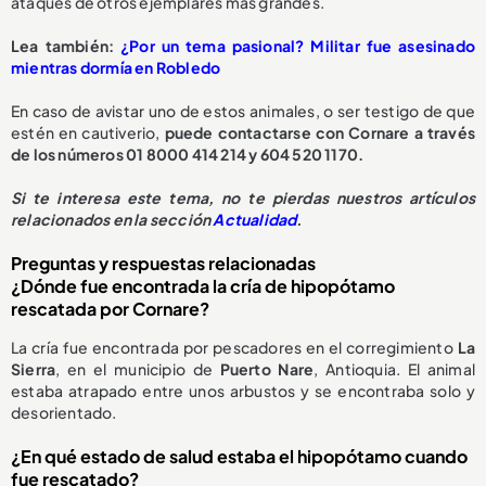
ataques de otros ejemplares más grandes.
L
ea también:
¿Por un tema pasional? Militar fue asesinado
mientras dormía en Robledo
En caso de avistar uno de estos animales, o ser testigo de que
estén en cautiverio,
puede contactarse con Cornare a través
de los números 01 8000 414 214 y 604 520 1170.
S
i te interesa este tema, no te pierdas nuestros artículos
relacionados en la sección
Actualidad
.
Preguntas y respuestas relacionadas
¿Dónde fue encontrada la cría de hipopótamo
rescatada por Cornare?
La cría fue encontrada por pescadores en el corregimiento
La
Sierra
, en el municipio de
Puerto Nare
, Antioquia. El animal
estaba atrapado entre unos arbustos y se encontraba solo y
desorientado.
¿En qué estado de salud estaba el hipopótamo cuando
fue rescatado?