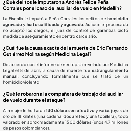
¿Qué delitos le imputaron a Andrés Felipe Peña
Corrales por el caso del auxiliar de vuelo en Medellín?
La Fiscalía le imputó a Peña Corrales los delitos de
homicidio
agravado
y
hurto calificado y agravado
. Aunque el procesado
no aceptó los cargos, el juez de control de garantías dictó
medida de aseguramiento en centro carcelario.
¿Cuál fue la causa exacta de la muerte de Eric Fernando
Gutiérrez Molina según Medicina Legal?
De acuerdo con el informe de necropsia revelado por Medicina
Legal el 8 de abril, la causa de muerte fue
estrangulamiento
manual
, concluyendo formalmente que se trató de un
homicidio violento.
¿Qué le robaron a la compañera de trabajo del auxiliar
de vuelo durante el ataque?
A la mujer le hurtaron
130 dólares en efectivo
y varias joyas de
oro de 18 kilates (una cadena, dos aretes y una tobillera), todo
valorado en aproximadamente 1500 dólares (unos 4,7 millones
de pesos colombianos).