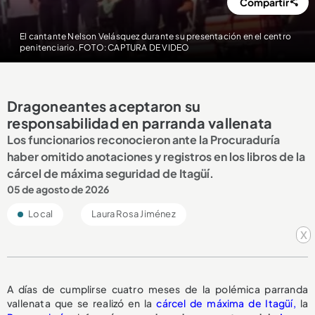
Compartir
El cantante Nelson Velásquez durante su presentación en el centro
penitenciario. FOTO: CAPTURA DE VIDEO
Dragoneantes aceptaron su
responsabilidad en parranda vallenata
Los funcionarios reconocieron ante la Procuraduría
haber omitido anotaciones y registros en los libros de la
cárcel de máxima seguridad de Itagüí.
05 de agosto de 2026
Local
Laura Rosa Jiménez
x
A días de cumplirse cuatro meses de la polémica parranda
vallenata que se realizó en la
cárcel de máxima de Itagüí,
la