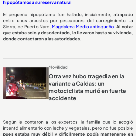
hipopótamos a su reserva natural
El pequeño hipopótamo fue hallado, inicialmente, atrapado
entre unos arbustos por pescadores del corregimiento La
Sierra, de Puerto Nare,
Magdalena Medio antioqueño
.
Al notar
que estaba solo y desorientado, lo llevaron hasta su vivienda,
donde contactaron a las autoridades.
Movilidad
Otra vez hubo tragedia en la
variante a Caldas: un
motociclista murió en fuerte
accidente
Según le contaron a los expertos, la familia que lo acogió
intentó alimentarlo con leche y vegetales, pero no fue posible
pues estaba muy débil y difícilmente podía mantenerse en