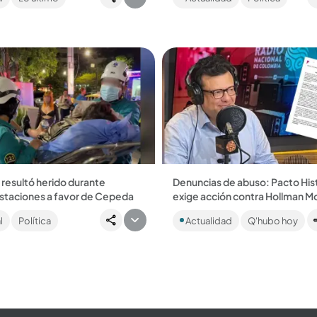
nes por parte del Gobierno de
“dato” del preconteo, están lis
...
impugnar las...
 resultó herido durante
Denuncias de abuso: Pacto His
staciones a favor de Cepeda
exige acción contra Hollman Mo
 en el sector de Ciudad del
En medio de recientes presion
l
Política
Actualidad
Q'hubo hoy
 Medellín; autoridades
políticas por denuncias de pre
gan la presunta agresión....
acoso la defensa de Hollman Mo
pronunció. Crece...