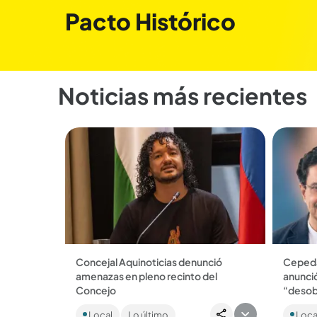
Pacto Histórico
Noticias más recientes
Concejal Aquinoticias denunció
Cepeda
amenazas en pleno recinto del
anunci
Concejo
“desob
El lider del Pacto Histórico reveló un
El exca
Local
Lo último
Loca
video en el que se ve a un sujeto, que
que con