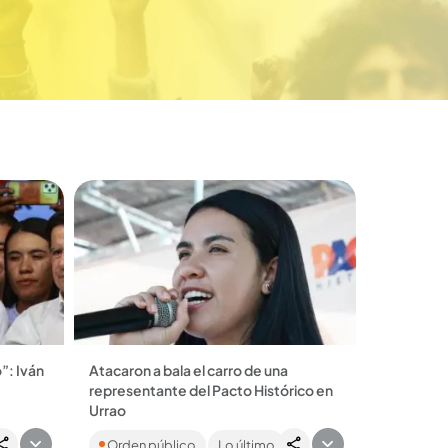
”: Iván
Atacaron a bala el carro de una
representante del Pacto Histórico en
Urrao
ico
La representante Luz Verónica Estrada
Orden público
Lo último
 el
denunció que sufrió el atentado