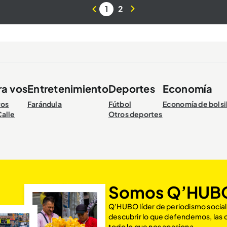
1
2
ra vos
Entretenimiento
Deportes
Economía
vos
Farándula
Fútbol
Economía de bolsi
Calle
Otros deportes
Somos Q’HUB
Q’HUBO líder de periodismo social
descubrir lo que defendemos, las
todo lo que nos apasiona.