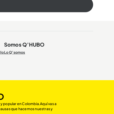
Somos Q’HUBO
llo
Lo Q’somos
O
 y popular en Colombia.Aquí vas a
 causas que hacemos nuestras y