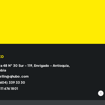
to
a 48 N° 30 Sur - 119, Envigado - Antioquia,
mbia
ellin@qhubo.com
(604) 339 33 30
11 676 1801
x