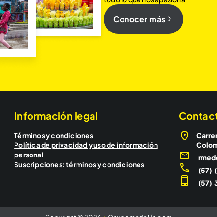
Conocer más
Información legal
Contac
Términos y condiciones
Carrer
Política de privacidad y uso de información
Colo
personal
rmed
Suscripciones: términos y condiciones
(57) 
(57) 3
Copyright © 2026
•
Qhubomedellín.com