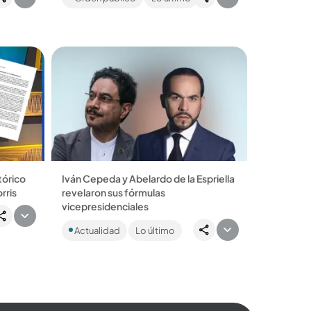
tos para
mientras se dirigía al municipio de
Betulia. Autoridades...
tórico
Iván Cepeda y Abelardo de la Espriella
rris
revelaron sus fórmulas
es
vicepresidenciales
sunto
Los candidatos ya están revelando sus
rris se
Actualidad
Lo último
cartas para luchar en primera vuelta.
Esta semana se conocerán las
fórmulas de los...