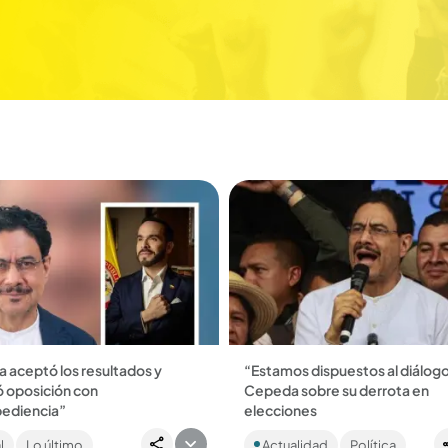
 aceptó los resultados y
“Estamos dispuestos al diálogo
ó oposición con
Cepeda sobre su derrota en
ediencia”
elecciones
ndidato presidencial rechazó lo
El candidato por el Pacto Histór
l
Lo último
Actualidad
Política
sideró una intervención en las
afirmó que, aunque reconocían