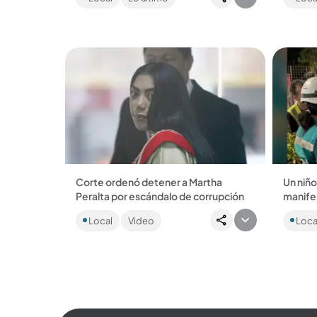
ya habría amenazado a otros políticos,
eleccio
afirmando...
Estados
Corte ordenó detener a Martha
Un niño
Peralta por escándalo de corrupción
manife
La decisión fue tomada porque, al
Sucedió
Local
Video
Loca
parecer, había riesgo de que la
Río, en
senadora del Pacto Histórico evadiera
investi
la justicia en una...