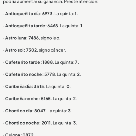
podría aumentar su ganancia. Preste atención:
· Antioqueñita día: 6973
. La quinta:
1
.
· Antioqueñita tarde: 6468
. La quinta:
1
.
· Astro luna: 7486
, signo leo.
· Astro sol: 7302
, signo cáncer.
· Cafeterito tarde: 1888
. La quinta:
7
.
· Cafeterito noche: 5778
. La quinta:
2
.
· Caribeña día: 3515
. La quinta:
0
.
· Caribeña noche: 5165
. La quinta:
2
.
· Chontico día: 8047
. La quinta:
3
.
· Chontico noche: 2011
. La quinta:
3
.
· Culona: 0872
.