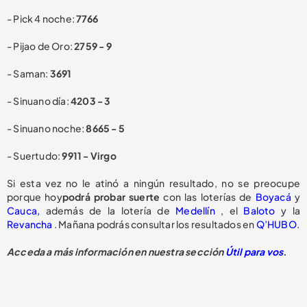
- Pick 4 noche:
7766
- Pijao de Oro:
2759 - 9
- Saman:
3691
- Sinuano día:
4203 - 3
- Sinuano noche:
8665 - 5
- Suertudo:
9911 - Virgo
Si esta vez no le atinó a ningún resultado, no se preocupe
porque hoy
podrá probar suerte
con las loterías de
Boyacá
y
Cauca,
además de la lotería de
Medellín
, el
Baloto
y la
Revancha
. Mañana podrás consultar los resultados en
Q’HUBO
.
Acceda a más información en nuestra sección
Útil para vos
.