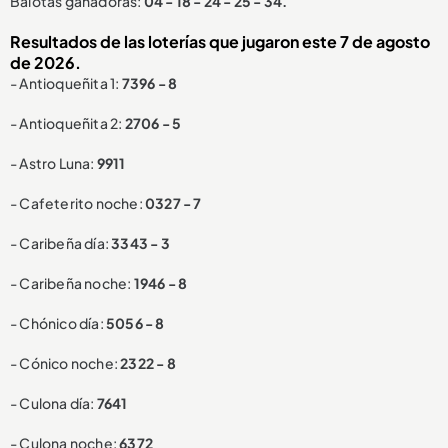
Balotas ganadoras:
04 - 18 - 24 - 25 - 34.
Resultados de las loterías que jugaron este 7 de agosto
de 2026.
- Antioqueñita 1:
7396 - 8
- Antioqueñita 2:
2706 - 5
- Astro Luna:
9911
- Cafeterito noche:
0327 - 7
- Caribeña día:
3343 - 3
- Caribeña noche:
1946 - 8
- Chónico día:
5056 - 8
- Cónico noche:
2322 - 8
- Culona día:
7641
- Culona noche:
6372