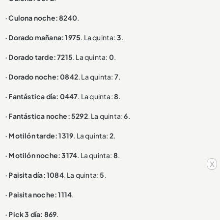
· Culona noche: 8240
.
· Dorado mañana: 1975
. La quinta:
3
.
· Dorado tarde: 7215
. La quinta:
0
.
· Dorado noche: 0842
. La quinta:
7
.
· Fantástica día: 0447
. La quinta:
8
.
· Fantástica noche: 5292
. La quinta:
6
.
· Motilón tarde: 1319
. La quinta:
2
.
· Motilón noche: 3174
. La quinta:
8
.
x
· Paisita día: 1084
. La quinta:
5
.
· Paisita noche: 1114
.
· Pick 3 día: 869
.