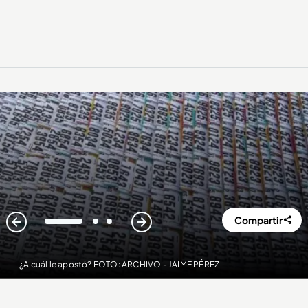
Compartir
1
2
3
¿A cuál le apostó? FOTO: ARCHIVO - JAIME PÉREZ