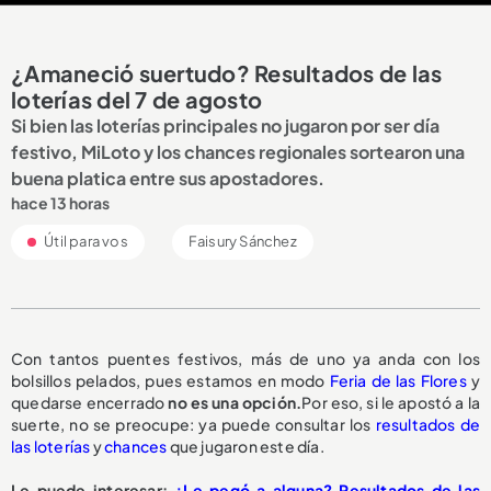
¿Amaneció suertudo? Resultados de las
loterías del 7 de agosto
Si bien las loterías principales no jugaron por ser día
festivo, MiLoto y los chances regionales sortearon una
buena platica entre sus apostadores.
hace 13 horas
Útil para vos
Faisury Sánchez
Con tantos puentes festivos, más de uno ya anda con los
bolsillos pelados, pues estamos en modo
Feria de las Flores
y
quedarse encerrado
no es una opción.
Por eso, si le apostó a la
suerte, no se preocupe: ya puede consultar los
resultados de
las loterías
y
chances
que jugaron este día.
Le puede interesar:
¿Le pegó a alguna? Resultados de las