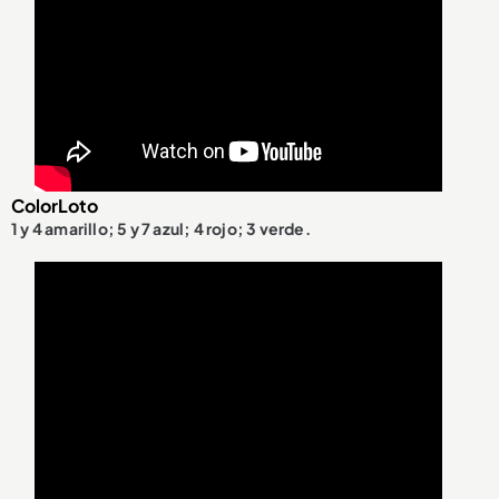
ColorLoto
1 y 4 amarillo; 5 y 7 azul; 4 rojo; 3 verde.