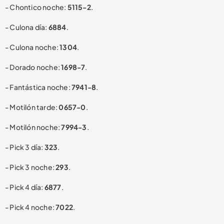
- Chontico noche:
5115-2
.
- Culona día:
6884
.
- Culona noche:
1304
.
- Dorado noche:
1698-7
.
- Fantástica noche:
7941-8
.
- Motilón tarde:
0657-0
.
- Motilón noche:
7994-3
.
- Pick 3 día:
323
.
- Pick 3 noche:
293
.
- Pick 4 día:
6877
.
- Pick 4 noche:
7022
.