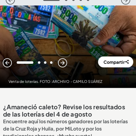
1
2
3
4
5
Compartir
1
2
3
4
Venta de loterías. FOTO: ARCHIVO - CAMILO SUÁREZ
¿Amaneció caleto? Revise los resultados
de las loterías del 4 de agosto
Encuentre aquí los números ganadores por las loterías
de la Cruz Roja y Huila, por MiLoto y por los
tradicionales chances. ¡Mucha suerte!