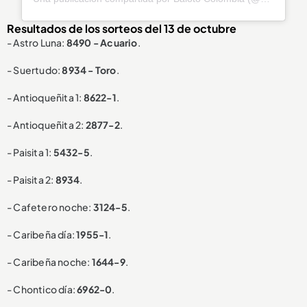
Resultados de los sorteos del 13 de octubre
- Astro Luna:
8490 - Acuario
.
- Suertudo:
8934 - Toro
.
- Antioqueñita 1:
8622-1
.
- Antioqueñita 2:
2877-2
.
- Paisita 1:
5432-5
.
- Paisita 2:
8934
.
- Cafetero noche:
3124-5
.
- Caribeña día:
1955-1
.
- Caribeña noche:
1644-9
.
- Chontico día:
6962-0
.