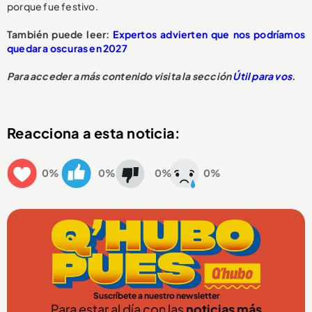
porque fue festivo.
También puede leer:
Expertos advierten que nos podríamos
quedar a oscuras en 2027
Para acceder a más contenido visita la sección
Útil para vos
.
Reacciona a esta noticia:
0%
0%
0%
0%
Suscríbete a nuestro newsletter
Para estar al día con las
noticias más