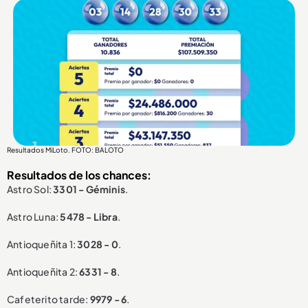
Resultados MiLoto. FOTO: BALOTO
Resultados de los chances:
Astro Sol:
3301 - Géminis
.
Astro Luna:
5478 - Libra
.
Antioqueñita 1:
3028 - 0
.
Antioqueñita 2:
6331 - 8
.
Cafeterito tarde:
9979 - 6
.