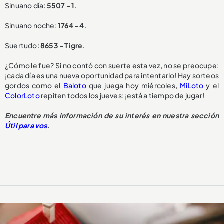
Sinuano día:
5507 - 1
.
Sinuano noche:
1764 - 4
.
Suertudo:
8653 - Tigre
.
¿Cómo le fue? Si no contó con suerte esta vez, no se preocupe:
¡cada día es una nueva oportunidad para intentarlo! Hay sorteos
gordos como el
Baloto
que juega hoy miércoles,
MiLoto
y el
ColorLoto
repiten todos los jueves: ¡está a tiempo de jugar!
Encuentre más información de su interés en nuestra sección
Útil para vos
.