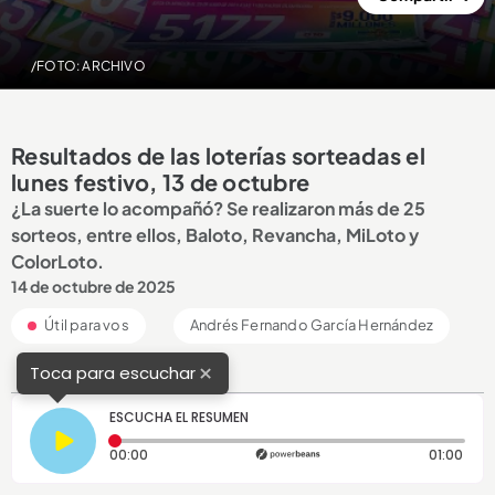
/FOTO: ARCHIVO
Resultados de las loterías sorteadas el
lunes festivo, 13 de octubre
¿La suerte lo acompañó? Se realizaron más de 25
sorteos, entre ellos, Baloto, Revancha, MiLoto y
ColorLoto.
14 de octubre de 2025
Útil para vos
Andrés Fernando García Hernández
×
Toca para escuchar
ESCUCHA EL RESUMEN
Tiempo transcurrido: 0 segundos
Dura
00:00
01:00