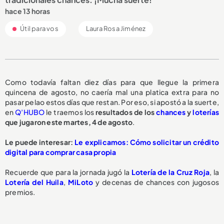
hace 13 horas
Útil para vos
Laura Rosa Jiménez
Como todavía faltan diez días para que llegue la primera
quincena de agosto, no caería mal una platica extra para no
pasar pelao estos días que restan. Por eso, si apostó a la suerte,
en
Q’HUBO
le traemos los
resultados de los
chances
y
loterías
que jugaron este martes, 4 de agosto
.
Le puede interesar:
Le explicamos: Cómo solicitar un crédito
digital para comprar casa propia
Recuerde que para la jornada jugó la
Lotería de la Cruz Roja
, la
Lotería del Huila
,
MiLoto
y decenas de chances con jugosos
premios.