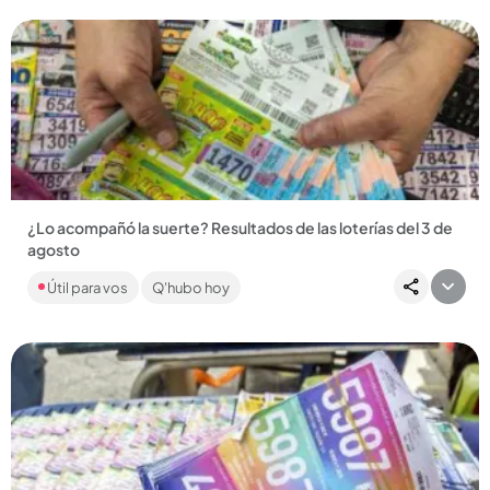
¿Lo acompañó la suerte? Resultados de las loterías del 3 de
agosto
Como cada día, en Q’HUBO le traemos los resultados de los
Útil para vos
Q'hubo hoy
chances y loterías que jugaron en el país. Si es apostador,
esta...
Compartir Noticia