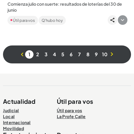
Comienza julio con suerte: resultados de loterías del 30 de
junio
En Q’HUBO le traemos los números ganadores de las loterías
Útil para vos
Q'hubo hoy
de Huila, Cundinamarca, Tolima y Cruz Roja, pero también del
MiLoto...
1
2
3
4
5
6
7
8
9
10
Compartir Noticia
Actualidad
Útil para vos
Judicial
Útil para vos
Local
La Profe Calle
Internacional
Movilidad