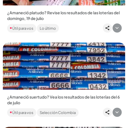
¿Amaneció platudo? Revise los resultados de las loterías del
domingo, 19 de julio
Aquí puede consultar los números ganadores de más de 20
Útil para vos
Lo último
sorteos y descubrir si la suerte estuvo de su lado. ¡Mucha
suerte!...
Compartir Noticia
¿Amaneció suertudo? Vea los resultados de las loterías del 6
de julio
Encuentre los resultados de las loterías de Cundinamarca y
Útil para vos
Selección Colombia
Tolima, además del Baloto, Revancha, MiLoto, ColorLoto y
más de...