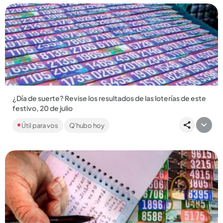
Compartir Noticia
¿Día de suerte? Revise los resultados de las loterías de este
festivo, 20 de julio
Si bien las loterías principales no jugaron este lunes, el Baloto,
Útil para vos
Q'hubo hoy
la Revancha y los chances regionales sortearon una buena...
Compartir Noticia