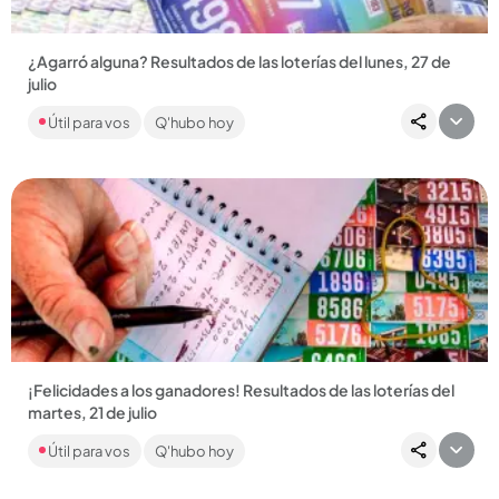
¿Agarró alguna? Resultados de las loterías del lunes, 27 de
julio
¿Le puso platica a sus números de siempre? Consulte cuáles
Útil para vos
Q'hubo hoy
fueron los elegidos, pues podrían ser los suyos....
Compartir Noticia
¡Felicidades a los ganadores! Resultados de las loterías del
martes, 21 de julio
Como el lunes festivo (20 de julio) no se sortearon las loterías
Útil para vos
Q'hubo hoy
de Cundinamarca y Tolima, este martes (21 de julio) se
jugaron...