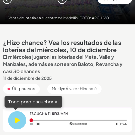
1
2
3
Venta de lotería en el centro de Medellín. FOTO: ARCHIVO
¿Hizo chance? Vea los resultados de las
loterías del miércoles, 10 de diciembre
El miércoles jugaron las loterías del Meta, Valle y
Manizales, además se sortearon Baloto, Revancha y
casi 30 chances.
11 de diciembre de 2025
Útil para vos
Merllyn Álvarez Hincapié
×
Toca para escuchar
ESCUCHA EL RESUMEN
Tiempo transcurrido: 0 segundos
Dura
00:00
00:54