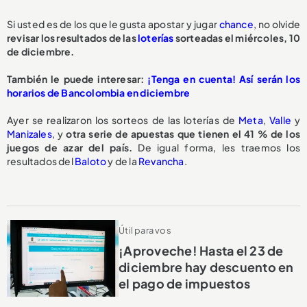
Si usted es de los que le gusta apostar y jugar
chance
, no olvide
revisar los resultados de las
loterías
sorteadas el miércoles, 10
de diciembre.
También le puede interesar:
¡Tenga en cuenta! Así serán los
horarios de Bancolombia en diciembre
Ayer se realizaron los sorteos de las loterías de
Meta
,
Valle
y
Manizales
, y
otra serie de apuestas que tienen el 41 % de los
juegos de azar del país.
De igual forma, les traemos los
resultados del
Baloto
y de la
Revancha
.
Útil para vos
¡Aproveche! Hasta el 23 de
diciembre hay descuento en
el pago de impuestos