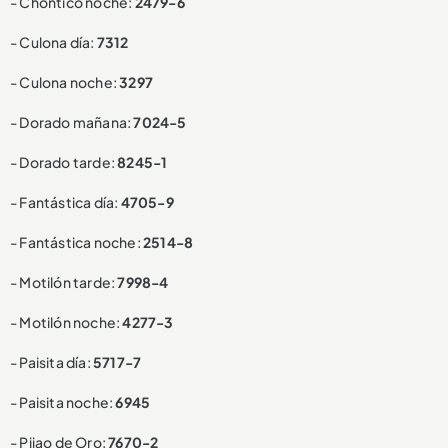
- Chontico noche:
2479-6
- Culona día:
7312
- Culona noche:
3297
- Dorado mañana:
7024-5
- Dorado tarde:
8245-1
- Fantástica día:
4705-9
- Fantástica noche:
2514-8
- Motilón tarde:
7998-4
- Motilón noche:
4277-3
- Paisita día:
5717-7
- Paisita noche:
6945
- Pijao de Oro:
7670-2