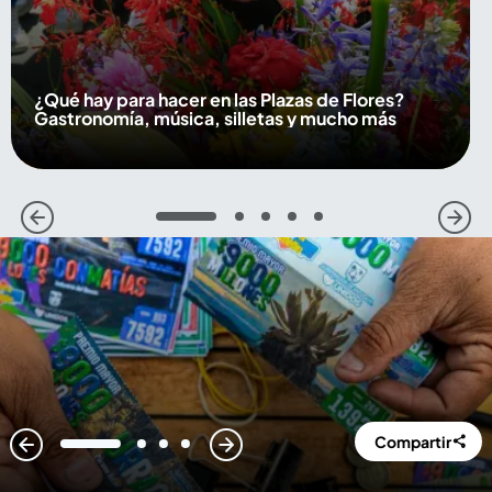
¿Qué hay para hacer en las Plazas de Flores?
Gastronomía, música, silletas y mucho más
1
2
3
4
5
Compartir
1
2
3
4