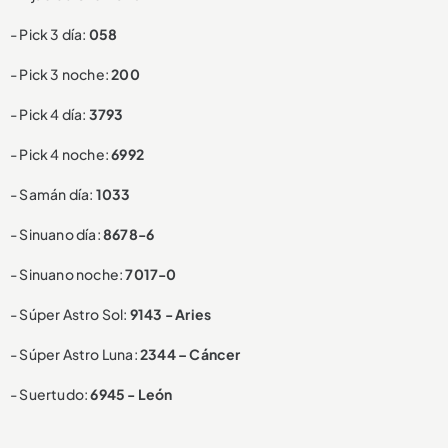
- Pick 3 día:
058
- Pick 3 noche:
200
- Pick 4 día:
3793
- Pick 4 noche:
6992
- Samán día:
1033
- Sinuano día:
8678-6
- Sinuano noche:
7017-0
- Súper Astro Sol:
9143 - Aries
- Súper Astro Luna:
2344 – Cáncer
- Suertudo:
6945 - León