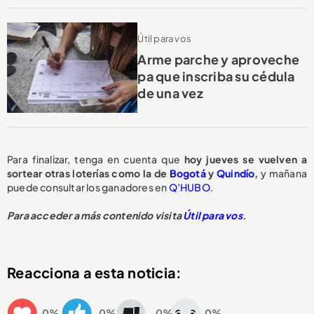
Útil para vos
Arme parche y aproveche
pa que inscriba su cédula
de una vez
Para finalizar, tenga en cuenta que
hoy jueves se vuelven a
sortear otras loterías como la de
Bogotá
y
Quindío
,
y mañana
puede consultar los ganadores en
Q’HUBO
.
Para acceder a más contenido visita
Útil para vos
.
Reacciona a esta noticia:
0%
0%
0%
0%