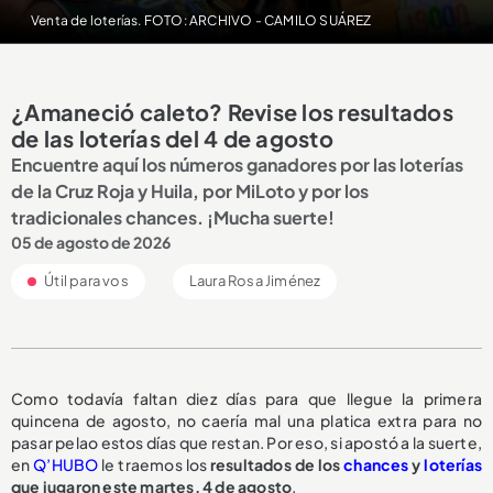
Venta de loterías. FOTO: ARCHIVO - CAMILO SUÁREZ
¿Amaneció caleto? Revise los resultados
de las loterías del 4 de agosto
Encuentre aquí los números ganadores por las loterías
de la Cruz Roja y Huila, por MiLoto y por los
tradicionales chances. ¡Mucha suerte!
05 de agosto de 2026
Útil para vos
Laura Rosa Jiménez
Como todavía faltan diez días para que llegue la primera
quincena de agosto, no caería mal una platica extra para no
pasar pelao estos días que restan. Por eso, si apostó a la suerte,
en
Q’HUBO
le traemos los
resultados de los
chances
y
loterías
que jugaron este martes, 4 de agosto
.