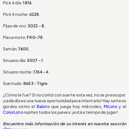
Pick 4 día:
1816
.
Pick 4 noche:
6228
.
Pijao de oro:
3022 - 8
.
Placa moto:
FKG-78
.
Samán:
7600
.
Sinuano día:
5507 - 1
.
Sinuano noche:
1764 - 4
.
Suertudo:
8653 - Tigre
.
¿Cómo le fue? Si no contó con suerte esta vez, no se preocupe:
¡cada día es una nueva oportunidad para intentarlo! Hay sorteos
gordos como el
Baloto
que juega hoy miércoles,
MiLoto
y el
ColorLoto
repiten todos los jueves: ¡está a tiempo de jugar!
Encuentre más información de su interés en nuestra sección