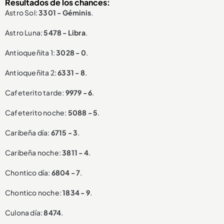
Resultados de los chances:
Astro Sol:
3301 - Géminis
.
Astro Luna:
5478 - Libra
.
Antioqueñita 1:
3028 - 0
.
Antioqueñita 2:
6331 - 8
.
Cafeterito tarde:
9979 - 6
.
Cafeterito noche:
5088 - 5
.
Caribeña día:
6715 - 3
.
Caribeña noche:
3811 - 4
.
Chontico día:
6804 - 7
.
Chontico noche:
1834 - 9
.
Culona día:
8474
.