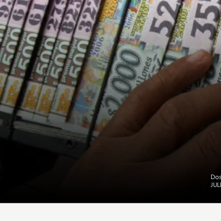
Dos
JU