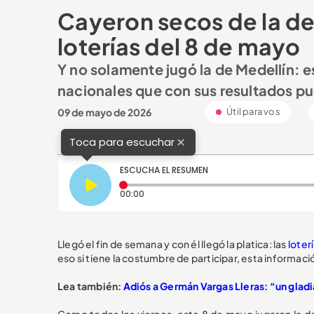
Cayeron secos de la de 
loterías del 8 de mayo
Y no solamente jugó la de Medellín: 
nacionales que con sus resultados pud
09 de mayo de 2026
Útil para vos
×
Toca para escuchar
ESCUCHA EL RESUMEN
Tiempo transcurrido: 0 segundos
00:00
Llegó el fin de semana y con él llegó la platica: las
loter
eso si tiene la costumbre de participar, esta informació
Lea también:
Adiós a Germán Vargas Lleras: “un glad
Como todos los viernes, este 8 de mayo jugaron la 