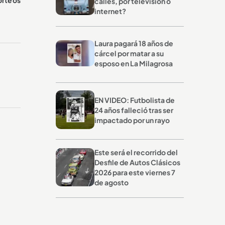
calles, por televisión o
internet?
Laura pagará 18 años de
cárcel por matar a su
esposo en La Milagrosa
EN VIDEO: Futbolista de
24 años falleció tras ser
impactado por un rayo
Este será el recorrido del
Desfile de Autos Clásicos
2026 para este viernes 7
de agosto