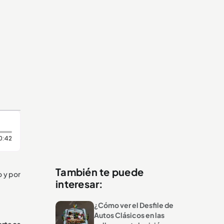
Duración: 42 segundos
0:42
También te puede
o y por
interesar:
¿Cómo ver el Desfile de
Autos Clásicos en las
orteos