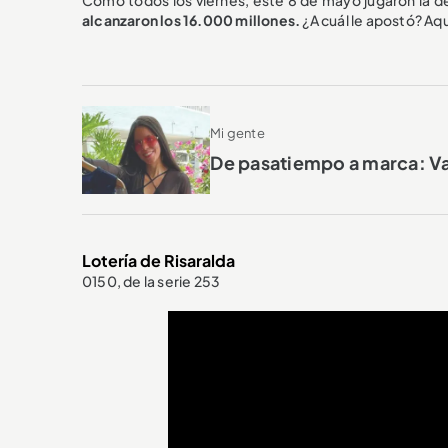
alcanzaron los 16.000 millones.
¿A cuál le apostó? Aqu
Mi gente
De pasatiempo a marca: Va
Lotería de Risaralda
0150, de la serie 253