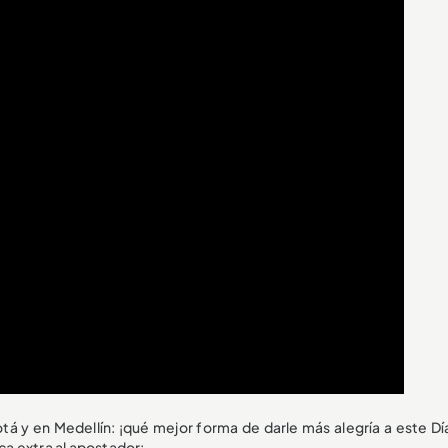
y en Medellín: ¡qué mejor forma de darle más alegría a este Día
ica extra al apostador: