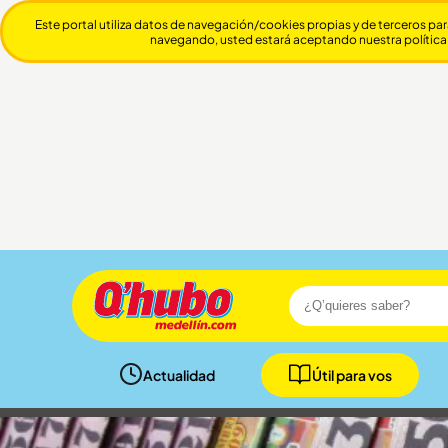
Este portal utiliza datos de navegación/cookies propias y de terceros par
navegando, usted estará aceptando nuestra política
Actualidad
Útil para vos