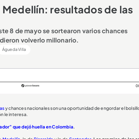
Medellín: resultados de las
este 8 de mayo se sortearon varios chances
ieron volverlo millonario.
Águeda Villa
0
ías
y chances nacionales son una oportunidad de engordar el bolsill
n le interesa.
iador” que dejó huella en Colombia
.
de
Medellín
, la de
Risaralda
y la de
Santander
.
Los premios de los s