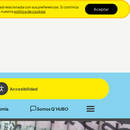
dad relacionada con sus preferencias. Si continúa
Aceptar
n nuestra
politica de cookies
Cerrar
Accesibilidad
omía
Somos Q’HUBO