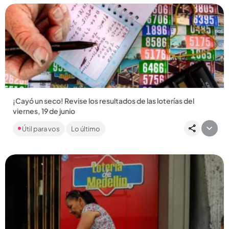
Compartir Noticia
¡Cayó un seco! Revise los resultados de las loterías del
viernes, 19 de junio
Como cada semana, las loterías de Medellín, Santander,
Útil para vos
Lo último
Risaralda y el MiLoto, sortearon millones de premios entre sus
apostadores....
Compartir Noticia