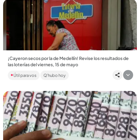
Compartir Noticia
¡Cayeron secos por la de Medellín! Revise los resultados de
las loterías del viernes, 15 de mayo
Cuatro paisas se levantaron con buena platica gracias a la
Útil para vos
Q'hubo hoy
Lotería de Medellín. También jugaron las loterías de
Santander...
Compartir Noticia