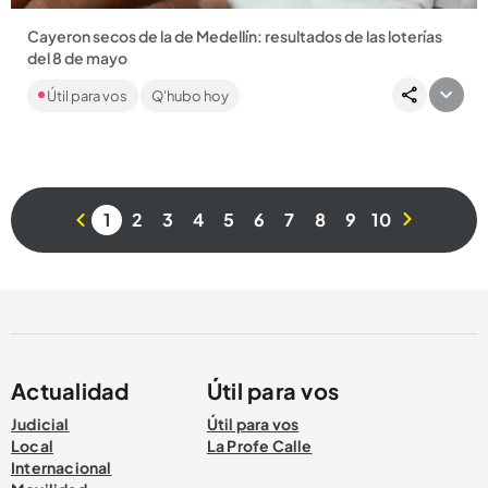
Cayeron secos de la de Medellín: resultados de las loterías
del 8 de mayo
Y no solamente jugó la de Medellín: este 8 de mayo se
Útil para vos
Q'hubo hoy
sortearon varios chances nacionales que con sus resultados
pudieron...
1
2
3
4
5
6
7
8
9
10
Compartir Noticia
Actualidad
Útil para vos
Judicial
Útil para vos
Local
La Profe Calle
Internacional