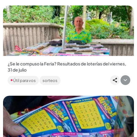
¿Se le compuso la Feria? Resultados de loterías del viernes,
31 de julio
En Q’HUBO le traemos los resultados de las loterías de
Útil para vos
sorteos
Medellín, Risaralda y Santander, además de MiLoto y
decenas de chances....
Compartir Noticia