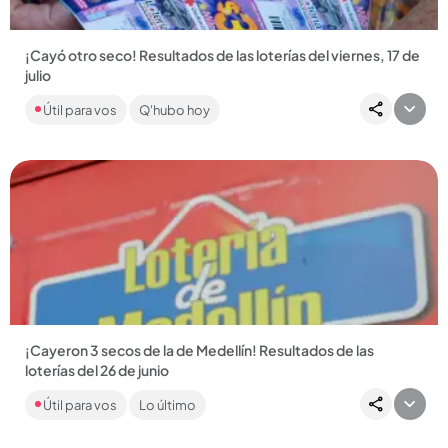
¡Cayó otro seco! Resultados de las loterías del viernes, 17 de
julio
Como cada semana, se jugó la Lotería de Medellín y hoy hay
Útil para vos
Q'hubo hoy
un feliz ganador celebrando los millones que le dejó un seco
de...
Compartir Noticia
¡Cayeron 3 secos de la de Medellín! Resultados de las
loterías del 26 de junio
Vea los números ganadores por las loterías de Medellín,
Útil para vos
Lo último
Santander, Risaralda, por MiLoto y por más de 20 chances.
¡Mucha...