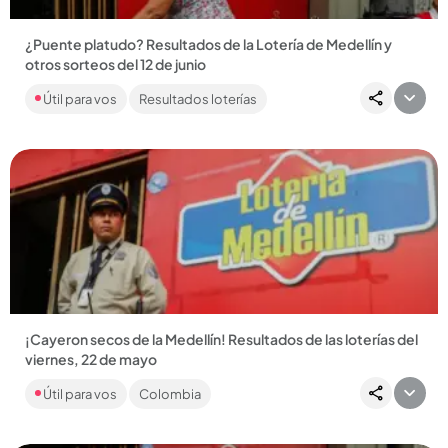
¿Puente platudo? Resultados de la Lotería de Medellín y
otros sorteos del 12 de junio
Este viernes, 12 de junio, además de la Lotería de Medellín, se
Útil para vos
Resultados loterías
realizaron los sorteos de las loterías de Risaralda y
Santander,...
Compartir Noticia
¡Cayeron secos de la Medellín! Resultados de las loterías del
viernes, 22 de mayo
Un antioqueño se levantó hoy lleno de felicidad al haberse
Útil para vos
Colombia
cogido un seco de $ 700.000.000. No olvide que también
jugaron...