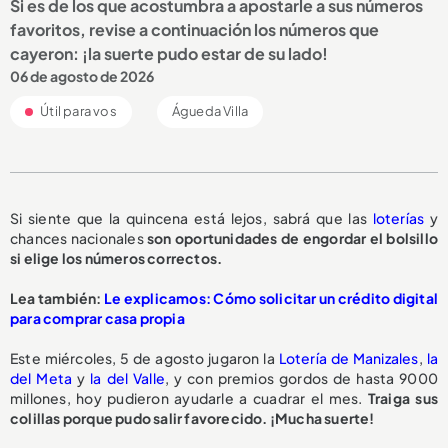
Si es de los que acostumbra a apostarle a sus números
favoritos, revise a continuación los números que
cayeron: ¡la suerte pudo estar de su lado!
06 de agosto de 2026
Útil para vos
Águeda Villa
Si siente que la quincena está lejos, sabrá que las
loterías
y
chances nacionales
son oportunidades de engordar el bolsillo
si elige los números correctos.
Lea también:
Le explicamos: Cómo solicitar un crédito digital
para comprar casa propia
Este miércoles, 5 de agosto jugaron la
Lotería de Manizales
,
la
del Meta
y
la del Valle
, y con premios gordos de hasta 9000
millones, hoy pudieron ayudarle a cuadrar el mes.
Traiga sus
colillas porque pudo salir favorecido. ¡Mucha suerte!