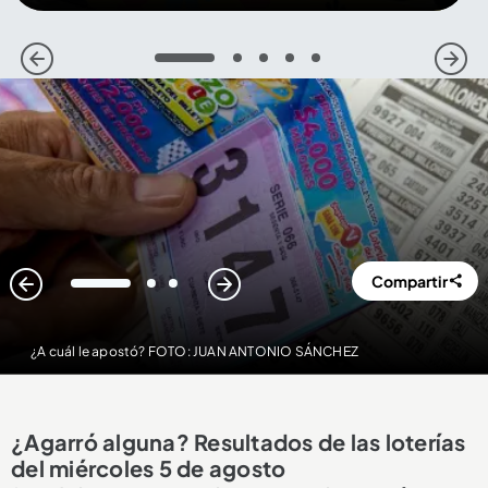
1
2
3
4
5
Compartir
1
2
3
¿A cuál le apostó? FOTO: JUAN ANTONIO SÁNCHEZ
¿Agarró alguna? Resultados de las loterías
del miércoles 5 de agosto