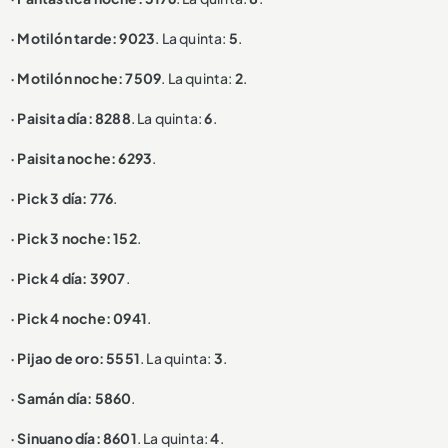
· Motilón tarde: 9023
. La quinta:
5
.
· Motilón noche: 7509
. La quinta:
2
.
· Paisita día: 8288
. La quinta:
6
.
· Paisita noche: 6293
.
· Pick 3 día: 776
.
· Pick 3 noche: 152
.
· Pick 4 día: 3907
.
· Pick 4 noche: 0941
.
· Pijao de oro: 5551
. La quinta:
3
.
· Samán día: 5860
.
· Sinuano día: 8601
. La quinta:
4
.