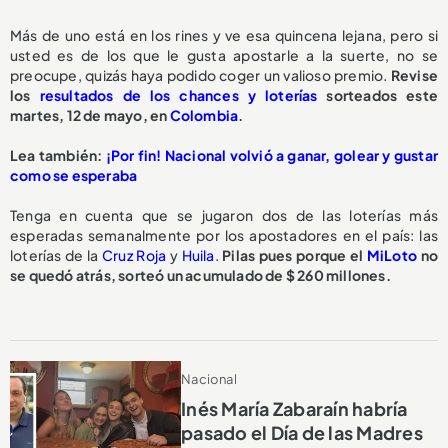
Más de uno está en los rines y ve esa quincena lejana, pero si
usted es de los que le gusta apostarle a la suerte, no se
preocupe, quizás haya podido coger un valioso premio.
Revise
los
resultados de los chances y loterías
sorteados este
martes, 12 de mayo, en
Colombia
.
Lea también:
¡Por fin! Nacional volvió a ganar, golear y gustar
como se esperaba
Tenga en cuenta que se jugaron dos de las loterías más
esperadas semanalmente por los apostadores en el país: las
loterías de la
Cruz Roja
y
Huila
.
Pilas pues porque el
MiLoto
no
se quedó atrás, sorteó un acumulado de $ 260 millones.
Nacional
Inés María Zabaraín habría
pasado el Día de las Madres