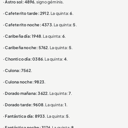
· Astro sol: 4896
, signo géminis.
· Cafeterito tarde: 2912
. La quinta:
6
.
· Cafeterito noche: 4373
. La quinta:
5
.
· Caribeña día: 1948
. La quinta:
6
.
· Caribeña noche: 5762
. La quinta:
5
.
· Chontico día: 0386
. La quinta:
4
.
· Culona: 7562
.
· Culona noche: 9823
.
· Dorado mañana: 3622
. La quinta:
7
.
· Dorado tarde: 9608
. La quinta:
1
.
· Fantástica día: 8933
. La quinta:
5
.
· Fantástica noche: 3176
. La quinta:
8
.