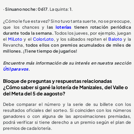
· Sinuano noche: 0617
. La quinta:
1
.
¿Cómo le fue esta vez? Si no tuvo tanta suerte, no se preocupe,
que los chances y
las
loterías
tienen rotación periódica
durante toda la semana.
Todos los jueves, por ejemplo, juegan
el
MiLoto
y el
ColorLoto
, y los sábados repiten el
Baloto
y la
Revancha,
todos ellos con premios acumulados de miles de
millones. ¡Tiene tiempo de jugarlos!
Encuentre más información de su interés en nuestra sección
Útil para vos
.
Bloque de preguntas y respuestas relacionadas
¿Cómo saber si gané la lotería de Manizales, del Valle o
del Meta del 5 de aagosto?
Debe comparar el número y la serie de su billete con los
resultados oficiales del sorteo. Si coinciden con los números
ganadores o con alguna de las aproximaciones premiadas,
podrá verificar si tiene derecho a un premio según el plan de
premios de cada lotería.