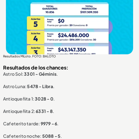
Resultados MiLoto. FOTO: BALOTO
Resultados de los chances:
Astro Sol:
3301 - Géminis
.
Astro Luna:
5478 - Libra
.
Antioqueñita 1:
3028 - 0
.
Antioqueñita 2:
6331 - 8
.
Cafeterito tarde:
9979 - 6
.
Cafeterito noche:
5088 - 5
.