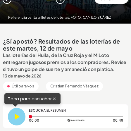
1
2
Referencia venta billetes de loterías. FOTO: CAMILO SUÁREZ
¿Sí apostó? Resultados de las loterías de
este martes, 12 de mayo
Las loterías del Huila, de la Cruz Roja y el MiLoto
entregaron jugosos premios a los compradores. Revise
si tuvo un golpe de suerte y amaneció con platica.
13 de mayo de 2026
Útil para vos
Cristian Fernando Vásquez
×
Toca para escuchar
ESCUCHA EL RESUMEN
Tiempo transcurrido: 0 segundos
Dura
00:00
00:48