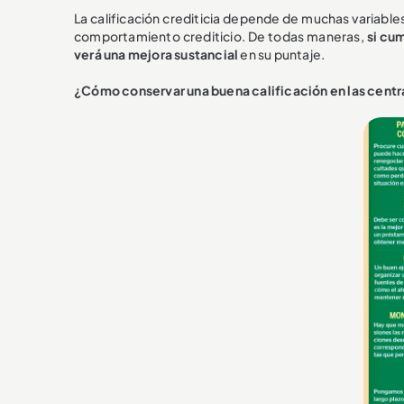
La calificación crediticia depende de muchas variable
comportamiento crediticio. De todas maneras,
si cu
verá una mejora sustancial
en su puntaje.
¿Cómo conservar una buena calificación en las centr