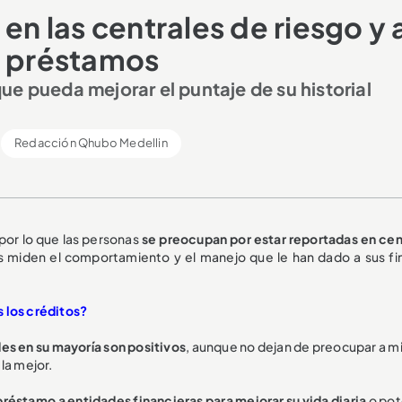
en las centrales de riesgo y 
s préstamos
e pueda mejorar el puntaje de su historial
Redacción Qhubo Medellin
 por lo que las personas
se preocupan por estar reportadas en cen
es miden el comportamiento y el manejo que le han dado a sus fi
 los créditos?
des en su mayoría son positivos
, aunque no dejan de preocupar a mi
la mejor.
réstamo a entidades financieras para mejorar su vida diaria
o pot