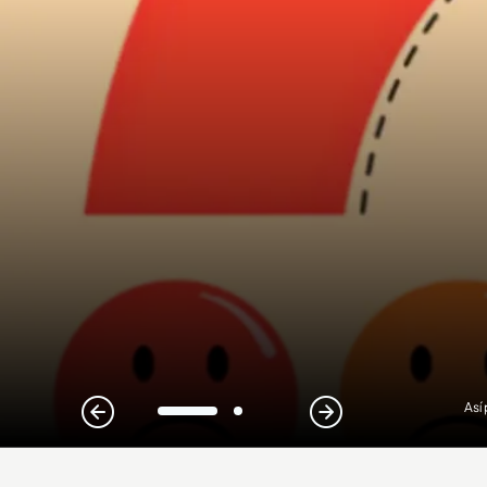
Así
1
2