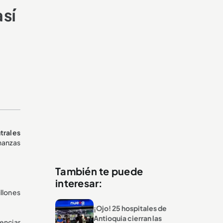
así
trales
nanzas
También te puede
interesar:
llones
¡Ojo! 25 hospitales de
Antioquia cierran las
enciar