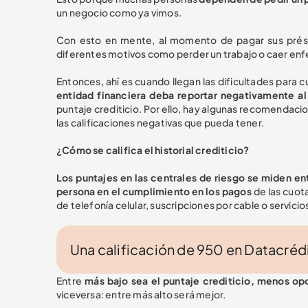
un negocio como ya vimos.
Con esto en mente, al momento de pagar sus prés
diferentes motivos como perder un trabajo o caer en
Entonces, ahí es cuando llegan las dificultades para
entidad financiera deba reportar negativamente al
puntaje crediticio. Por ello, hay algunas recomendacio
las calificaciones negativas que pueda tener.
¿Cómo se califica el historial crediticio?
Los puntajes en las centrales de riesgo se miden e
persona en el cumplimiento en los pagos
de las cuot
de telefonía celular, suscripciones por cable o servici
Una calificación de 950 en Datacrédi
Entre
más bajo sea el puntaje crediticio, menos op
viceversa: entre más alto será mejor.