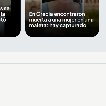
s se
 la
En Grecia encontraron
ptó
muerta a una mujer en una
maleta: hay capturado