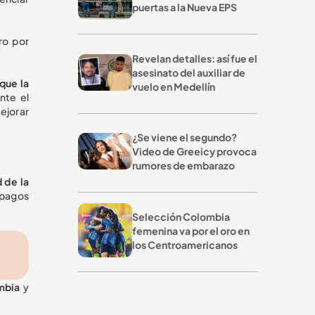
puertas a la Nueva EPS
ro por
Revelan detalles: así fue el
asesinato del auxiliar de
que la
vuelo en Medellín
nte el
mejorar
¿Se viene el segundo?
Video de Greeicy provoca
rumores de embarazo
 de la
 pagos
Selección Colombia
femenina va por el oro en
los Centroamericanos
mbia
y