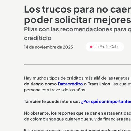
Los trucos para no caer 
poder solicitar mejore
Pilas con las recomendaciones para qu
crediticio
14 de noviembre de 2023
La Profe Calle
Hay muchos tipos de créditos más allá de las tarjetas
de riesgo como
Datacrédito
o TransUnion
, las cual
personales a través de los años.
También le puede interesar:
¿Por qué son importantes
No obstante,
los reportes que se dan en estas entida
de colombianos que quieren que su vida financiera sea 
Esto porque muchas personas
dependen de pedir un p