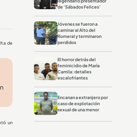
legendario presentador
de ‘Sábados Felices’
o
Jóvenes se fueron a
caminar al Alto del
Romeral y terminaron
perdidos
alta de
El horror detrás del
feminicidio de María
Camila: detalles
escalofriantes
án
Encanan a extranjero por
caso de explotación
sexual de una menor
ntó un