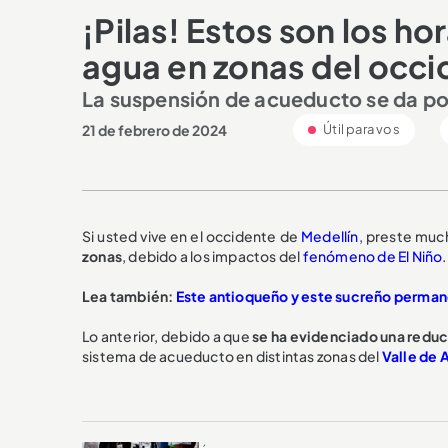
¡Pilas! Estos son los hor
agua en zonas del occi
La suspensión de acueducto se da po
21 de febrero de 2024
Útil para vos
Si usted vive en el occidente de
Medellín
, preste muc
zonas
, debido a los impactos del
fenómeno de El Niño
.
Lea también:
Este antioqueño y este sucreño perman
Lo anterior, debido a que
se ha evidenciado una reduc
sistema de acueducto en distintas zonas del
Valle de 