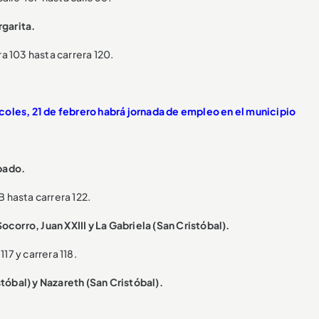
rgarita.
ra 103 hasta carrera 120.
oles, 21 de febrero habrá jornada de empleo en el municipio
bado.
B hasta carrera 122.
corro, Juan XXIII y La Gabriela (San Cristóbal).
117 y carrera 118.
tóbal) y Nazareth (San Cristóbal).