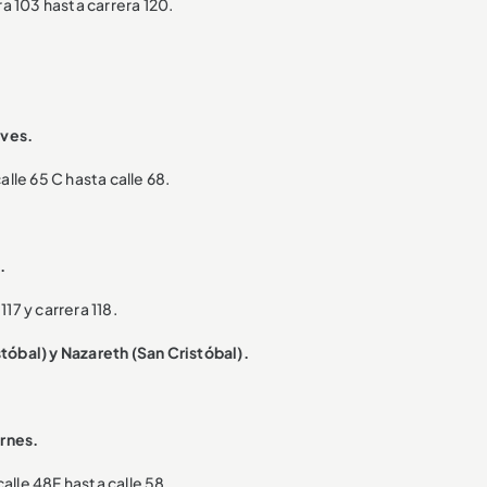
ra 103 hasta carrera 120.
eves.
alle 65 C hasta calle 68.
.
117 y carrera 118.
tóbal) y Nazareth (San Cristóbal).
ernes.
alle 48F hasta calle 58.