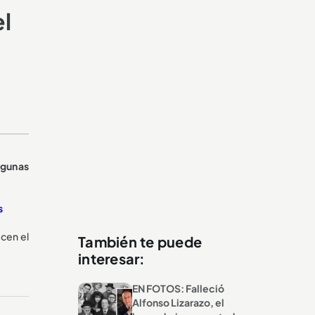
el
lgunas
s
cen el
También te puede
interesar:
EN FOTOS: Falleció
Alfonso Lizarazo, el