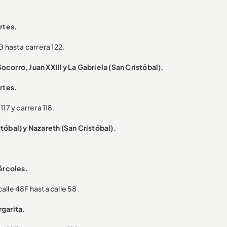
rtes.
B hasta carrera 122.
corro, Juan XXIII y La Gabriela (San Cristóbal).
rtes.
117 y carrera 118.
tóbal) y Nazareth (San Cristóbal).
ércoles.
alle 48F hasta calle 58.
rgarita.