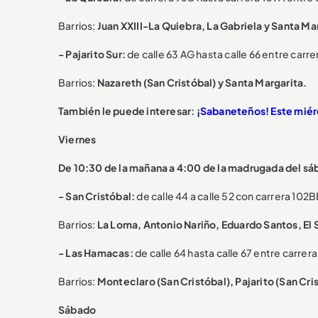
Barrios:
Juan XXIII-La Quiebra, La Gabriela y Santa Ma
- Pajarito Sur:
de calle 63 AG hasta calle 66 entre carre
Barrios:
Nazareth (San Cristóbal) y Santa Margarita.
También le puede interesar:
¡Sabaneteños! Este miérc
Viernes
De 10:30 de la mañana a 4:00 de la madrugada del sá
- San Cristóbal:
de calle 44 a calle 52 con carrera 102B
Barrios:
La Loma, Antonio Nariño, Eduardo Santos, El So
- Las Hamacas:
de calle 64 hasta calle 67 entre carrera 
Barrios:
Monteclaro (San Cristóbal), Pajarito (San Cris
Sábado