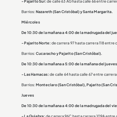
-
Pajarito Sur:
de calle 63 AG hasta calle 66 entre carre
Barrios:
Nazareth (San Cristóbal) y Santa Margarita.
Miércoles
De 10:30 de la mañana a 4:00 de la madrugada del ju
- Pajarito Norte:
de carrera 97 hasta carrera 118 entre c
Barrios:
Cucaracho y Pajarito (San Cristóbal).
De 10:30 de la mañana a 5:00 de la mañana del jueves
- Las Hamacas:
de calle 64 hasta calle 67 entre carrera 
Barrios:
Monteclaro (San Cristóbal), Pajarito (San Cris
Jueves
De 10:30 de la mañana a 4:00 de la madrugada del vi
- La Quiebra:
de carrera 96C hasta carrera 109A entre c