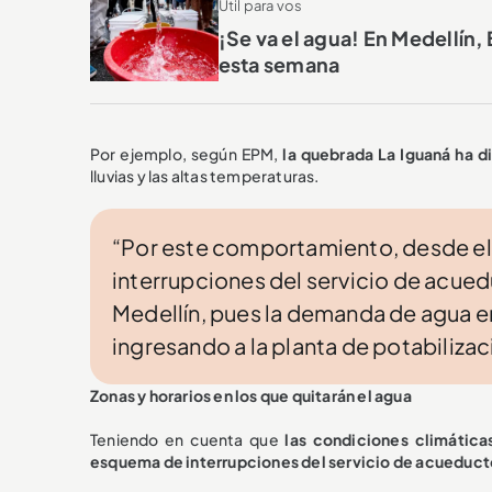
Útil para vos
¡Se va el agua! En Medellín,
esta semana
Por ejemplo, según EPM,
la quebrada La Iguaná ha d
lluvias y las altas temperaturas.
“Por este comportamiento, desde el
interrupciones del servicio de acued
Medellín, pues la demanda de agua en 
ingresando a la planta de potabiliza
Zonas y horarios en los que quitarán el agua
Teniendo en cuenta que
las condiciones climátic
esquema de interrupciones del servicio de acueduct