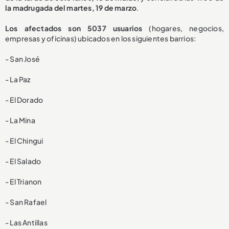
la madrugada del martes, 19 de marzo
.
Los afectados son 5037 usuarios
(hogares, negocios,
empresas y oficinas) ubicados en los siguientes barrios:
- San José
- La Paz
- El Dorado
- La Mina
- El Chingui
- El Salado
- El Trianon
- San Rafael
- Las Antillas