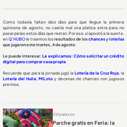
Como todavía faltan diez días para que llegue la primera
quincena de agosto, no caería mal una platica extra para no
pasar pelao estos días que restan. Por eso, si apostó a la suerte,
en
Q’HUBO
le traemos los
resultados de los
chances
y
loterías
que jugaron este martes, 4 de agosto
.
Le puede interesar:
Le explicamos: Cómo solicitar un crédito
digital para comprar casa propia
Recuerde que para la jornada jugó la
Lotería de la Cruz Roja
, la
Lotería del Huila
,
MiLoto
y decenas de chances con jugosos
premios.
Útil para vos
Parche gratis en Feria: la