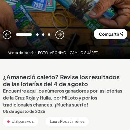
Compartir
1
2
3
4
Venta de loterías. FOTO: ARCHIVO - CAMILO SUÁREZ
¿Amaneció caleto? Revise los resultados
de las loterías del 4 de agosto
Encuentre aquí los números ganadores por las loterías
de la Cruz Roja y Huila, por MiLoto y por los
tradicionales chances. ¡Mucha suerte!
05 de agosto de 2026
Útil para vos
Laura Rosa Jiménez