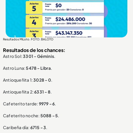
Resultados MiLoto. FOTO: BALOTO
Resultados de los chances:
Astro Sol:
3301 - Géminis
.
Astro Luna:
5478 - Libra
.
Antioqueñita 1:
3028 - 0
.
Antioqueñita 2:
6331 - 8
.
Cafeterito tarde:
9979 - 6
.
Cafeterito noche:
5088 - 5
.
Caribeña día:
6715 - 3
.