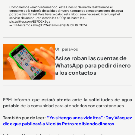
Como hemos venido informando, este lunes 18 de marzo realizaremos el
empalme de la tubería de salida del nuevo tanque de almacenamiento de agua
potable San Rafael. Para llevar a cabo esta labor, será necesario interrumpir el
servicio de acueducto desde las 4:00 p.m. hasta las...
pic.twitter.com/E87l02K8ga
— EPM estamos ahí (@EPMestamosahi)
March 18, 2024
Útil para vos
Así se roban las cuentas de
WhatsApp para pedir dinero
a los contactos
EPM informó que
estará atenta ante la solicitudes de agua
potable
de la comunidad para atenderlos con carrotanques.
También puede leer:
“Yo sí tengo unos videitos”: Day Vásquez
dice que publicará a Nicolás Petro recibiendo dineros