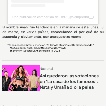
Una publicación compartida de RBD (@siemprerbd__)
El nombre Anahí fue tendencia en la mañana de este lunes, 18
de marzo, en varios países,
especulando el por qué de su
ausencia y, obviamente, con uno que otro meme.
"Yo no necesito llamar la atención. Yo llamo la atención solita sin hacer nada."
— Mía Colucci by Anahí
pic.twitter.com/uu1e79hiWS
— Thamirys ☆ (@FierasDeAnahi)
March 18, 2024
Nacional
Así quedaron las votaciones
en ‘La casa de los famosos’:
Nataly Umaña dio la pelea