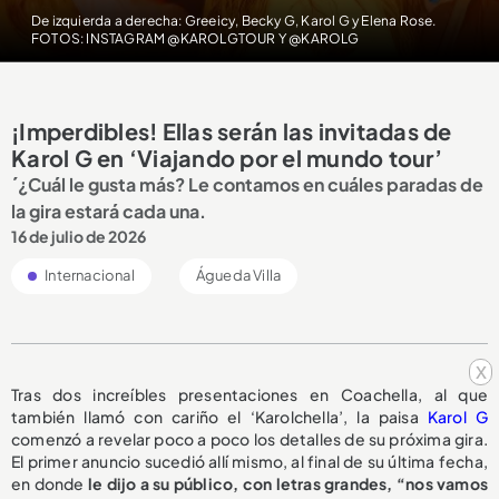
De izquierda a derecha: Greeicy, Becky G, Karol G y Elena Rose.
FOTOS: INSTAGRAM @KAROLGTOUR Y @KAROLG
¡Imperdibles! Ellas serán las invitadas de
Karol G en ‘Viajando por el mundo tour’
´¿Cuál le gusta más? Le contamos en cuáles paradas de
la gira estará cada una.
16 de julio de 2026
Internacional
Águeda Villa
x
Tras dos increíbles presentaciones en Coachella, al que
también llamó con cariño el ‘Karolchella’, la paisa
Karol G
comenzó a revelar poco a poco los detalles de su próxima gira.
El primer anuncio sucedió allí mismo, al final de su última fecha,
en donde
le dijo a su público, con letras grandes, “nos vamos