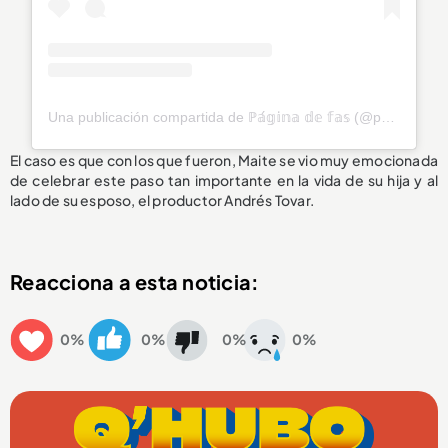
Una publicación compartida de ℙ𝕒́𝕘𝕚𝕟𝕒 𝕕𝕖 𝕗𝕒𝕤 (@perronitos.maite)
El caso es que con los que fueron, Maite se vio muy emocionada
de celebrar este paso tan importante en la vida de su hija y al
lado de su esposo, el productor Andrés Tovar.
Reacciona a esta noticia:
0%
0%
0%
0%