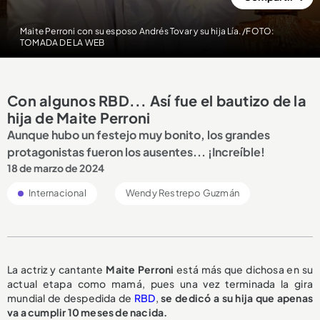
Maite Perroni con su esposo Andrés Tovar y su hija Lía. /FOTO:
TOMADA DE LA WEB
Con algunos RBD... Así fue el bautizo de la
hija de Maite Perroni
Aunque hubo un festejo muy bonito, los grandes
protagonistas fueron los ausentes... ¡Increíble!
18 de marzo de 2024
Internacional
Wendy Restrepo Guzmán
La actriz y cantante
Maite Perroni
está más que dichosa en su
actual etapa como mamá, pues una vez terminada la gira
mundial de despedida de
RBD
,
se dedicó a su hija que apenas
va a cumplir 10 meses de nacida.