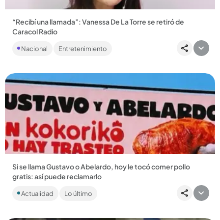
“Recibí una llamada”: Vanessa De La Torre se retiró de
Caracol Radio
En un video que tomó por sorpresa a sus seguidores, la
Nacional
Entretenimiento
periodista caleña contó que aceptó una oferta que cambiará
su rumbo...
Compartir Noticia
Si se llama Gustavo o Abelardo, hoy le tocó comer pollo
gratis: así puede reclamarlo
Mientras Petro alista el trasteo y De la Espriella se prepara
Actualidad
Lo último
para ocupar la Casa de Nariño, una marca decidió ponerle
sabor...