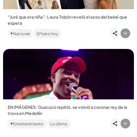
“Juré que era niña”: Laura Tobón reveló el sexo del bebé que
espera
Con un video en el que aparece junto a amigos y familiares, la
Nacional
Q'hubo hoy
presentadora les confirmó a sus seguidores el sexo del
bebé...
Compartir Noticia
EN IMÁGENES: Guacuco repitió, se volvió a coronar rey de la
trova en Medellín
El trovador de Apartadó se quedó por segundo año
Entretenimiento
Lo último
consecutivo con el primer lugar del Festival Nacional de la
Trova. Esta...