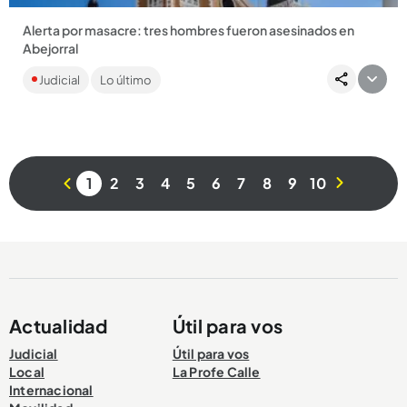
Alerta por masacre: tres hombres fueron asesinados en
Abejorral
Los hombres, cuyas edades oscilan entre los 20 a 30 años,
Judicial
Lo último
habrían sido ultimados por desconocidos que los
abandonaron en...
1
2
3
4
5
6
7
8
9
10
Compartir Noticia
Actualidad
Útil para vos
Judicial
Útil para vos
Local
La Profe Calle
Internacional