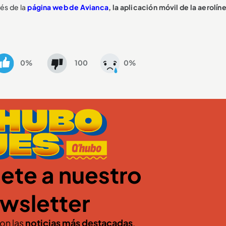
vés de la
página web de Avianca
, la aplicación móvil de la aerolín
0%
100
0%
ete a nuestro
wsletter
con las
noticias más destacadas
.