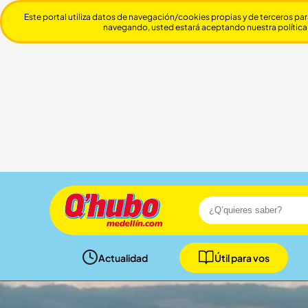
Este portal utiliza datos de navegación/cookies propias y de terceros par
navegando, usted estará aceptando nuestra política
Actualidad
Útil para vos