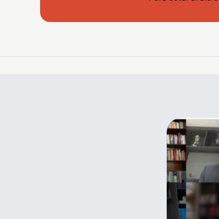
El arte y el color de la Feria
de Flores también se
encuentran en el Palacio
Nacional de Medellín