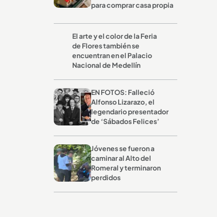
para comprar casa propia
El arte y el color de la Feria
de Flores también se
encuentran en el Palacio
Nacional de Medellín
EN FOTOS: Falleció
Alfonso Lizarazo, el
legendario presentador
de ‘Sábados Felices’
Jóvenes se fueron a
caminar al Alto del
Romeral y terminaron
perdidos