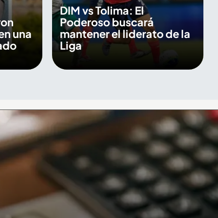
DIM vs Tolima: El
ron
Poderoso buscará
en una
mantener el liderato de la
ado
Liga