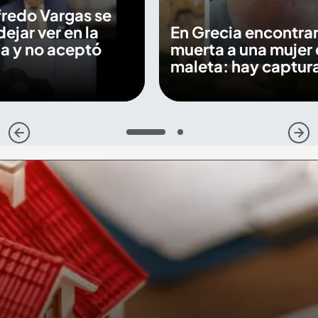
fredo Vargas se
dejar ver en la
En Grecia encontra
a y no aceptó
muerta a una mujer 
maleta: hay captur
1
2