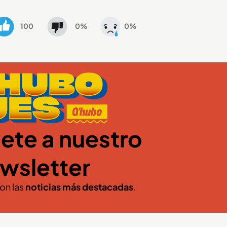
100
0%
0%
ete a nuestro
wsletter
con las
noticias más destacadas
.