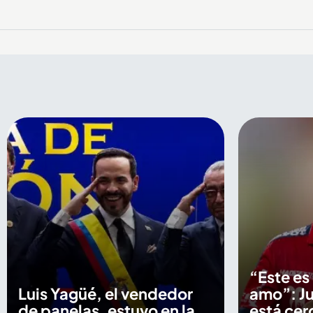
“Este es
Luis Yagüé, el vendedor
amo”: Ju
de panelas, estuvo en la
está cer