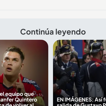
Continúa leyendo
 el equipo que
anfer Quintero
EN IMÁGENES: Así f
ca de volver al
salida de Gustavo P