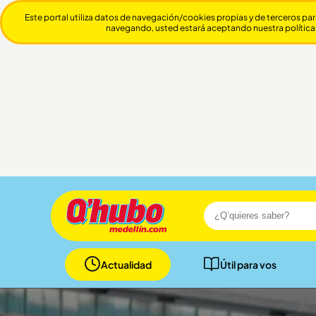
Este portal utiliza datos de navegación/cookies propias y de terceros par
navegando, usted estará aceptando nuestra política
Actualidad
Útil para vos