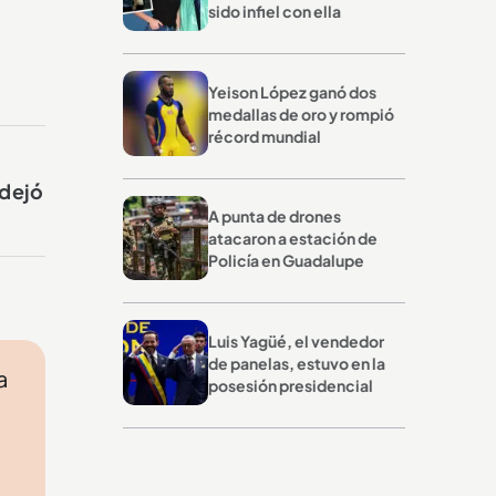
sido infiel con ella
Yeison López ganó dos
medallas de oro y rompió
récord mundial
 dejó
A punta de drones
atacaron a estación de
Policía en Guadalupe
Luis Yagüé, el vendedor
de panelas, estuvo en la
a
posesión presidencial