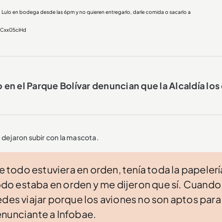
 Lulo en bodega desde las 6pm y no quieren entregarlo, darle comida o sacarlo a
CCxx05ciHd
n el Parque Bolívar denuncian que la Alcaldía los
la dejaron subir con la mascota.
ue todo estuviera en orden, tenía toda la papelerí
todo estaba en orden y me dijeron que sí. Cuando
edes viajar porque los aviones no son aptos para
enunciante a Infobae.