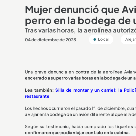
Mujer denunció que Avi
perro en la bodega de u
Tras varias horas, la aerolínea autoriz
04 de diciembre de 2023
Local
Aleja
Una grave denuncia en contra de la aerolínea Avian
encerrado a su perro varias horas en la bodega de un a
Lea también:
Silla de montar y un carriel: la Pol
restaurante
Los hechos ocurrieron el pasado 1°. de diciembre, cuan
a viajar en la bodega de un avión diferente al que ella 
Según su testimonio, había comprado los tiquetes d
confirmaron que podía viajar con Lulo en la cabina.