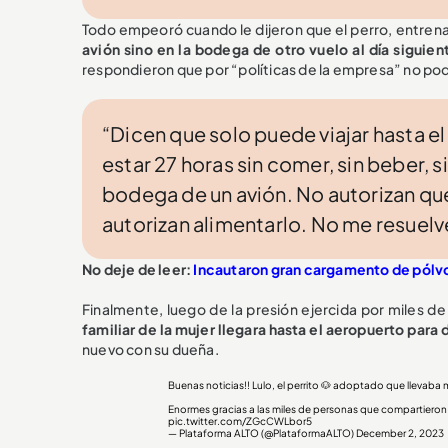
Todo empeoró cuando le dijeron que el perro, entr
avión sino en la bodega de otro vuelo al día siguien
respondieron que por “políticas de la empresa” no pod
“Dicen que solo puede viajar hasta el 
estar 27 horas sin comer, sin beber, s
bodega de un avión. No autorizan que 
autorizan alimentarlo. No me resuelv
No deje de leer:
Incautaron gran cargamento de pólvo
Finalmente, luego de la presión ejercida por miles d
familiar de la mujer llegara hasta el aeropuerto para
nuevo con su dueña.
Buenas noticias!! Lulo, el perrito 🐶 adoptado que llevab
Enormes gracias a las miles de personas que compartieron la 
pic.twitter.com/ZGcCWLbor5
— Plataforma ALTO (@PlataformaALTO)
December 2, 2023