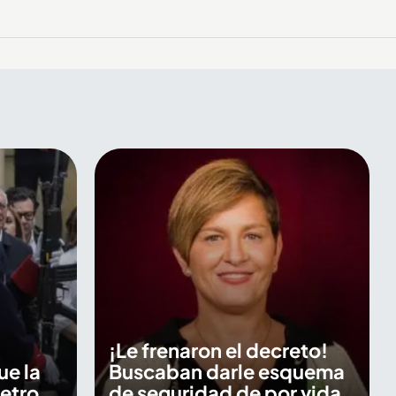
¡Le frenaron el decreto!
ue la
Buscaban darle esquema
etro
de seguridad de por vida