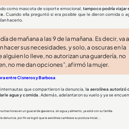
enado como mascota de soporte emocional,
tampoco podría viajar 
te.
Cuando ella preguntó si era posible que le dieron comida o ag
ían hacerlo.
día de mañana a las 9 de la mañana. Es decir, va 
in hacer sus necesidades, y solo, a oscuras en la
alguien lo lleve, no autorizan una guardería, no
en, no me dan opciones”, afirmó la mujer.
ra entre Cisneros y Barbosa
e internautas que compartieron la denuncia,
la aerolínea autorizó 
 darle agua y comida.
Además, adelantaron su vuelo y ya se encuen
a muchas horas en un guacal de
@avianca
, sin agua y alimento, ya está con su familia.
denuncia, por fin se logró que la aerolinea cambiara su postura inicial....