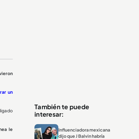
vieron
rar un
También te puede
bligado
interesar:
nea le
Influenciadora mexicana
dijo que J Balvin habría