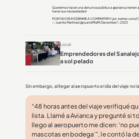
Queremos hacer una denuncia pública a
@avianca
tienen a
hacer sus necesidades!
POR FAVOR AYÚDENME A COMPARTIR!!!!
pic.twitter.com/
— Juanita Martínez (@JuanisMtzM)
December 1, 2023
Local
Emprendedores del Sanalejo e
a sol pelado
Sin embargo, al llegar al aeropuerto el día del viaje no 
“48 horas antes del viaje verifiqué q
lista. Llamé a Avianca y pregunté si 
llego al aeropuerto me dicen: ‘no pu
mascotas en bodega’”, le contó la d