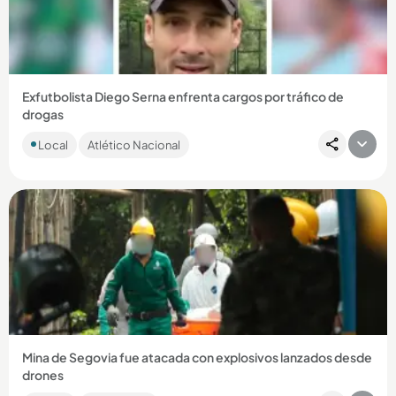
Compartir Noticia
Exfutbolista Diego Serna enfrenta cargos por tráfico de
drogas
El antioqueño fue detenido en el aeropuerto de Miami,
Local
Atlético Nacional
Estados Unidos, intentando ingresar pastillas de
hidrocodona....
Compartir Noticia
Mina de Segovia fue atacada con explosivos lanzados desde
drones
Las autoridades señalan al frente 4 de las disidencias de las