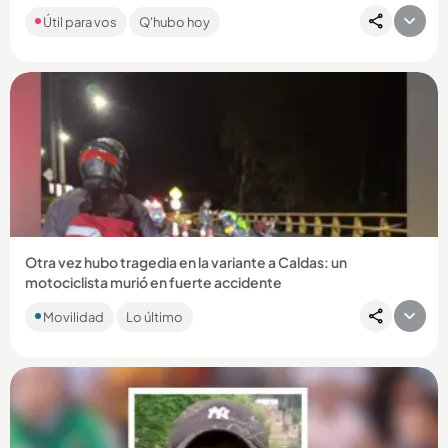
Con música, deporte, árboles y color, el centro comercial
Útil para vos
Q'hubo hoy
Sandiego tendrá actividades gratuitas en agosto con motivo
de la...
Compartir Noticia
Otra vez hubo tragedia en la variante a Caldas: un
motociclista murió en fuerte accidente
La víctima se movilizaba en sentido norte - sur y habría
Movilidad
Lo último
colisionado con otro vehículo en jurisdicción de La Estrella. ...