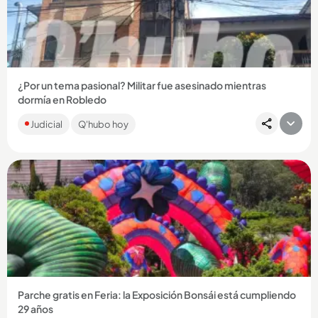
Compartir Noticia
¿Por un tema pasional? Militar fue asesinado mientras
dormía en Robledo
La víctima, César Augusto Hurtado Parra, era suboficial activo
Judicial
Q'hubo hoy
del Ejército. Fue sorprendido cuando estaba durmiendo y
atacado...
Compartir Noticia
Parche gratis en Feria: la Exposición Bonsái está cumpliendo
29 años