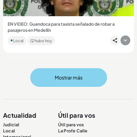
EN VIDEO: Guandoca para taxista señalado de robar a
pasajeros en Medellín
Juan Camilo Marulanda Valencia, de 34 años, es sindicado de
Local
Q'hubo hoy
hurtar a cinco personas en diciembre de 2025....
Mostrar más
Compartir Noticia
Actualidad
Útil para vos
Judicial
Útil para vos
Local
La Profe Calle
Internacional