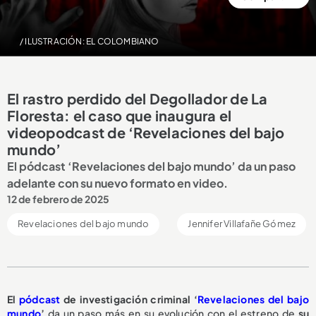
/ ILUSTRACIÓN: EL COLOMBIANO
El rastro perdido del Degollador de La
Floresta: el caso que inaugura el
videopodcast de ‘Revelaciones del bajo
mundo’
El pódcast ‘Revelaciones del bajo mundo’ da un paso
adelante con su nuevo formato en video.
12 de febrero de 2025
Revelaciones del bajo mundo
Jennifer Villafañe Gómez
El
pódcast
de investigación criminal ‘
Revelaciones del bajo
mundo
’
da un paso más en su evolución con el estreno de
su