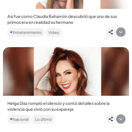
Así fue como Claudia Bahamón descubrió que uno de sus
primos era en realidad su hermano
La noticia le fue ocultada por muchos años a ella y a su
Entretenimiento
Video
familia....
Compartir Noticia
Helga Díaz rompió el silencio y contó detalles sobre la
violencia que vivió con su expareja
La actriz expresó que busca dar voz a quienes atraviesan
Nacional
Lo último
situaciones similares y animar a otras mujeres a no callar. ...