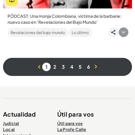
PÓDCAST: Una monja Colombiana, víctima de la barbarie:
nuevo caso en ‘Revelaciones del Bajo Mundo’
Descubre la historia de una religiosa colombiana secuestrada
Revelaciones del bajo mundo
Lo último
por Al Qaeda en África. En este nuevo episodio de
‘Revelaciones...
1
2
3
4
5
6
Compartir Noticia
Actualidad
Útil para vos
Judicial
Útil para vos
Local
La Profe Calle