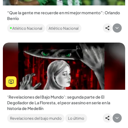
“Que la gente me recuerde en mi mejor momento”: Orlando
Berrío
El exfutbolista contó detalles del por qué no se retiró del
Atlético Nacional
Atlético Nacional
fútbol jugando con Atlético Nacional....
Compartir Noticia
‘Revelaciones del Bajo Mundo’: segunda parte de El
Degollador de La Floresta, el peor asesino en serie en la
historia de Medellín
Con su nuevo formato, en video, El Inspector contará la parte
Revelaciones del bajo mundo
Lo último
final de esta escalofriante historia....