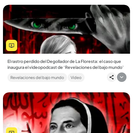
Compartir Noticia
El rastro perdido del Degollador de La Floresta: el caso que
inaugura el videopodcast de ‘Revelaciones del bajo mundo’
El pódcast ‘Revelaciones del bajo mundo’ da un paso
Revelaciones del bajo mundo
Video
adelante con su nuevo formato en video....
Compartir Noticia