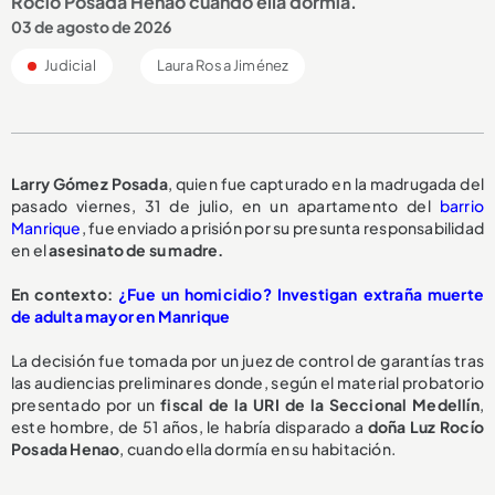
Rocío Posada Henao cuando ella dormía.
03 de agosto de 2026
Judicial
Laura Rosa Jiménez
Larry Gómez Posada
, quien fue capturado en la madrugada del
pasado viernes, 31 de julio, en un apartamento del
barrio
Manrique
, fue enviado a prisión por su presunta responsabilidad
en el
asesinato de su madre.
En contexto:
¿Fue un homicidio? Investigan extraña muerte
de adulta mayor en Manrique
La decisión fue tomada por un juez de control de garantías tras
las audiencias preliminares donde, según el material probatorio
presentado por un
fiscal de la URI de la Seccional Medellín
,
este hombre, de 51 años, le habría disparado a
doña Luz Rocío
Posada Henao
, cuando ella dormía en su habitación.