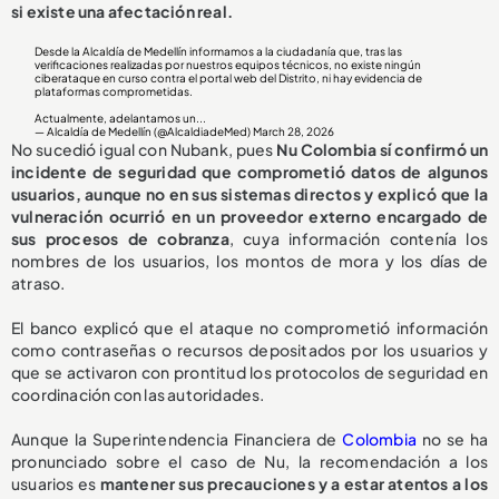
si existe una afectación real.
Desde la Alcaldía de Medellín informamos a la ciudadanía que, tras las
verificaciones realizadas por nuestros equipos técnicos, no existe ningún
ciberataque en curso contra el portal web del Distrito, ni hay evidencia de
plataformas comprometidas.
Actualmente, adelantamos un...
— Alcaldía de Medellín (@AlcaldiadeMed)
March 28, 2026
No sucedió igual con Nubank, pues
Nu Colombia sí confirmó un
incidente de seguridad que comprometió datos de algunos
usuarios, aunque no en sus sistemas directos y explicó que la
vulneración ocurrió en un proveedor externo encargado de
sus procesos de cobranza
, cuya información contenía los
nombres de los usuarios, los montos de mora y los días de
atraso.
El banco explicó que el ataque no comprometió información
como contraseñas o recursos depositados por los usuarios y
que se activaron con prontitud los protocolos de seguridad en
coordinación con las autoridades.
Aunque la Superintendencia Financiera de
Colombia
no se ha
pronunciado sobre el caso de Nu, la recomendación a los
usuarios es
mantener sus precauciones y a estar atentos a los