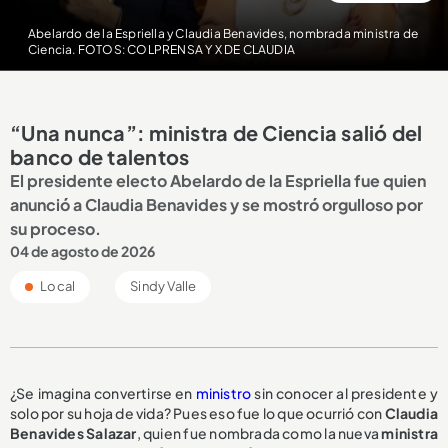
Abelardo de la Espriella y Claudia Benavides, nombrada ministra de
Ciencia. FOTOS: COLPRENSA Y X DE CLAUDIA
“Una nunca”: ministra de Ciencia salió del
banco de talentos
El presidente electo Abelardo de la Espriella fue quien
anunció a Claudia Benavides y se mostró orgulloso por
su proceso.
04 de agosto de 2026
Local
Sindy Valle
¿Se imagina convertirse en
ministro
sin conocer al presidente y
solo por su hoja de vida? Pues eso fue lo que ocurrió con
Claudia
Benavides Salazar
, quien fue nombrada como la nueva
ministra