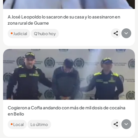
A José Leopoldo lo sacaron de su casa y lo asesinaron en
zona rural de Guarne
José Leopoldo Pamplona Agudelo habría sido amenazado
Judicial
Q'hubo hoy
por presuntamente vender droga sin autorización de un
grupo ilegal....
Compartir Noticia
Cogieron a Cofla andando con más de mil dosis de cocaína
en Bello
El sujeto fue capturado en el barrio Santana mientras se
Local
Lo último
movilizaba en una moto en la que tendría escondidos los
estupefacientes....