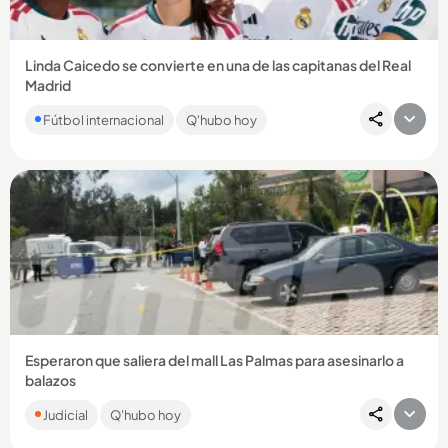
Linda Caicedo se convierte en una de las capitanas del Real
Madrid
La colombiana sigue marcando su nombre en el Real Madrid y
Fútbol internacional
Q'hubo hoy
ahora fue elegida como una de las 4 capitanas del equipo
merengue...
Compartir Noticia
Esperaron que saliera del mall Las Palmas para asesinarlo a
balazos
Un comerciante fue ultimado este lunes 3 de agosto, en el
Judicial
Q'hubo hoy
parqueadero del mall de Viva Palmas. Los asesinos
abandonaron el...