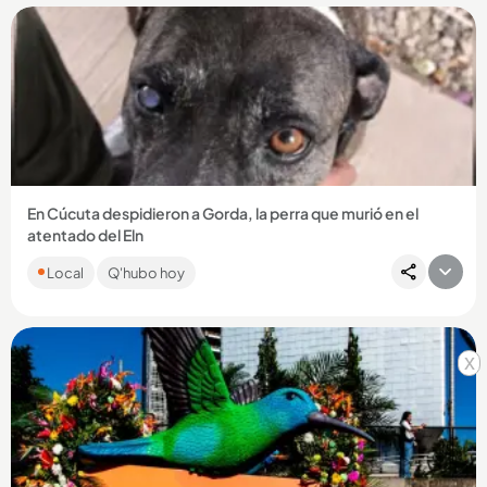
Compartir Noticia
En Cúcuta despidieron a Gorda, la perra que murió en el
atentado del Eln
Un carro bomba explotó el 1.º de agosto en inmediaciones
Local
Q'hubo hoy
del Comando de Policía de Norte de Santander. Gorda, la
perrita,...
x
Compartir Noticia