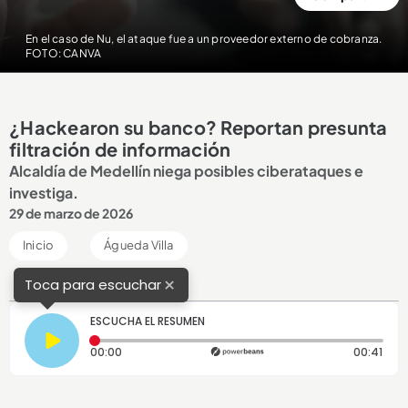
En el caso de Nu, el ataque fue a un proveedor externo de cobranza.
FOTO: CANVA
¿Hackearon su banco? Reportan presunta
filtración de información
Alcaldía de Medellín niega posibles ciberataques e
investiga.
29 de marzo de 2026
Inicio
Águeda Villa
×
Toca para escuchar
ESCUCHA EL RESUMEN
Tiempo transcurrido: 0 segundos
Dura
00:00
00:41