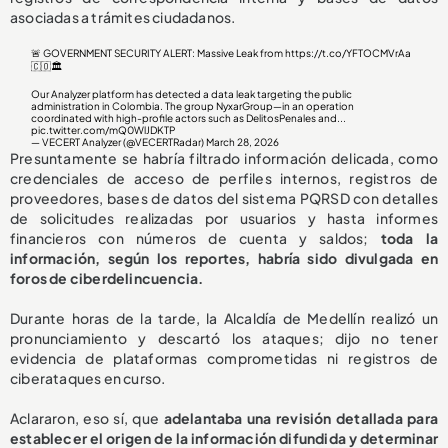
asociadas a trámites ciudadanos.
🚨 GOVERNMENT SECURITY ALERT: Massive Leak from
https://t.co/YFTOCMVrAa
🇨🇴🏛️
Our Analyzer platform has detected a data leak targeting the public
administration in Colombia. The group NyxarGroup—in an operation
coordinated with high-profile actors such as DelitosPenales and...
pic.twitter.com/mQ0WlJDKTP
— VECERT Analyzer (@VECERTRadar)
March 28, 2026
Presuntamente se habría filtrado información delicada, como
credenciales de acceso de perfiles internos, registros de
proveedores, bases de datos del sistema PQRSD con detalles
de solicitudes realizadas por usuarios y hasta informes
financieros con números de cuenta y saldos;
toda la
información, según los reportes, habría sido divulgada en
foros de ciberdelincuencia.
Durante horas de la tarde, la Alcaldía de Medellín realizó un
pronunciamiento y descartó los ataques; dijo no tener
evidencia de plataformas comprometidas ni registros de
ciberataques en curso.
Aclararon, eso sí, que
adelantaba una revisión detallada para
establecer el origen de la información difundida y determinar