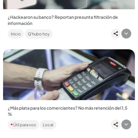
¿Hackearon su banco? Reportan presunta filtración de
información
Alcaldía de Medellín niega posibles ciberataques e
Inicio
Q'hubo hoy
investiga....
Compartir Noticia
¿Más plata para los comerciantes? No más retención del 1,5
%
De aprobarse sin cambios, el decreto comenzaría a aplicar a
Útil para vos
Local
partir de marzo. ...