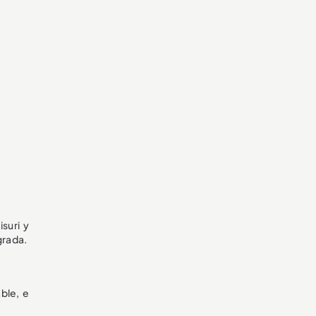
suri y
grada.
ble, e