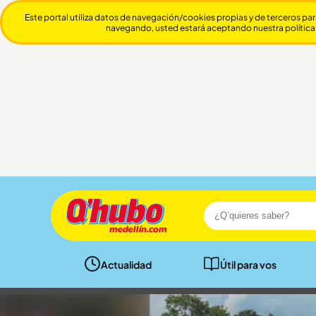
Este portal utiliza datos de navegación/cookies propias y de terceros par
navegando, usted estará aceptando nuestra política
Actualidad
Útil para vos