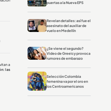
puertas a la Nueva EPS
Revelan detalles: así fue el
asesinato del auxiliar de
vuelo en Medellín
a
¿Se viene el segundo?
Video de Greeicy provoca
rumores de embarazo
vitan a
n: las
Selección Colombia
femenina va por el oro en
los Centroamericanos