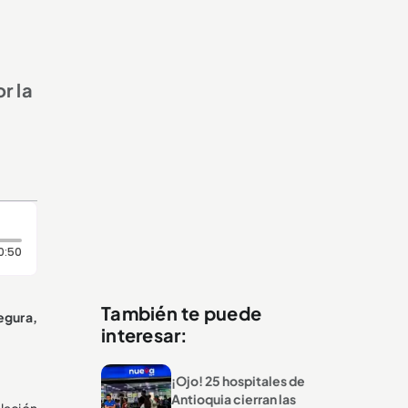
r la
Duración: 50 segundos
0:50
También te puede
egura,
interesar:
¡Ojo! 25 hospitales de
Antioquia cierran las
blación