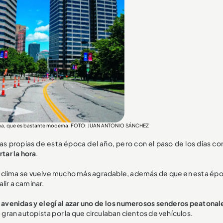
rbana, que es bastante moderna. FOTO: JUAN ANTONIO SÁNCHEZ
ras propias de esta época del año, pero con el paso de los días co
tar la hora
.
el clima se vuelve mucho más agradable, además de que en esta épo
alir a caminar.
 avenidas y elegí al azar uno de los numerosos senderos peatonal
a gran autopista por la que circulaban cientos de vehículos.