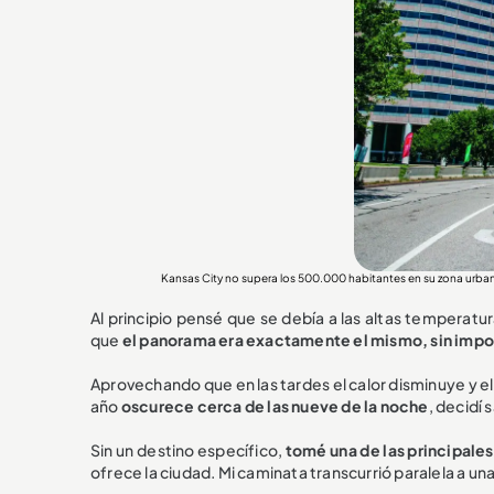
Kansas City no supera los 500.000 habitantes en su zona u
Al principio pensé que se debía a las altas temperatu
que
el panorama era exactamente el mismo, sin impor
Aprovechando que en las tardes el calor disminuye y 
año
oscurece cerca de las nueve de la noche
, decidí s
Sin un destino específico,
tomé una de las principales
ofrece la ciudad. Mi caminata transcurrió paralela a un