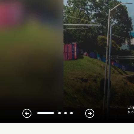
El 
fun
1
2
3
4