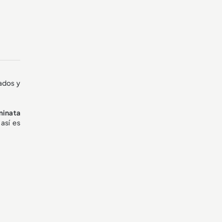
ados y
minata
así es