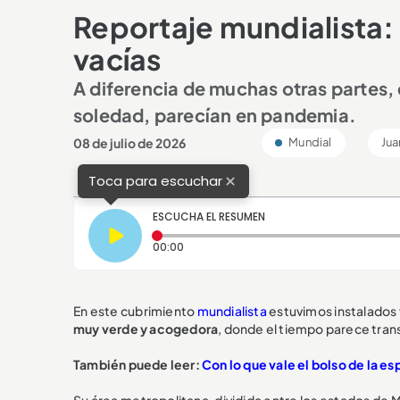
Reportaje mundialista: 
vacías
A diferencia de muchas otras partes,
soledad, parecían en pandemia.
08 de julio de 2026
Mundial
Jua
×
Toca para escuchar
ESCUCHA EL RESUMEN
Tiempo transcurrido: 0 segundos
00:00
En este cubrimiento
mundialista
estuvimos instalados 
muy verde y acogedora
, donde el tiempo parece trans
También puede leer:
Con lo que vale el bolso de la e
Su área metropolitana, dividida entre los estados de M