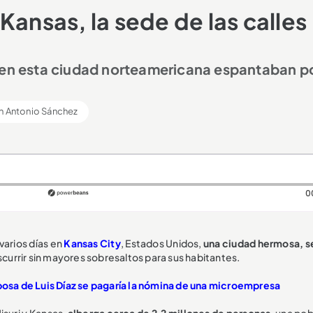
Kansas, la sede de las calles
 en esta ciudad norteamericana espantaban po
n Antonio Sánchez
0
varios días en
Kansas City
, Estados Unidos,
una ciudad hermosa, s
currir sin mayores sobresaltos para sus habitantes.
sposa de Luis Díaz se pagaría la nómina de una microempresa
isuri y Kansas,
alberga cerca de 2,2 millones de personas
, una po