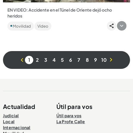
EN VIDEO: Accidente en el Túnel de Oriente dejó ocho
heridos
Se trató del choque de un furgón y una van. La vía estuvo
Movilidad
Video
cerrada más de dos horas. ...
1
2
3
4
5
6
7
8
9
10
Compartir Noticia
Actualidad
Útil para vos
Judicial
Útil para vos
Local
La Profe Calle
Internacional