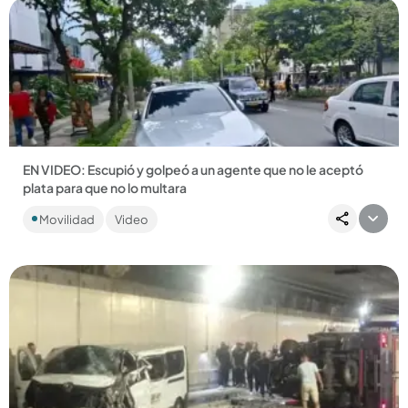
Compartir Noticia
EN VIDEO: Escupió y golpeó a un agente que no le aceptó
plata para que no lo multara
El sujeto agredió al agente de tránsito tras oponerse a ser
Movilidad
Video
multado por mal parqueo en la avenida 33. ...
Compartir Noticia