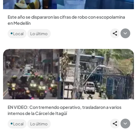
Este año se dispararon las cifras de robo con escopolamina
en Medellín
De acuerdo con cifras de la Secretaría de Seguridad de
Local
Lo último
Medellín, en lo que va del año se ha presentado un aumento
del 89...
Compartir Noticia
EN VIDEO: Con tremendo operativo, trasladaron a varios
internos de la Cárcel de Itagüí
Entre los trasladados se encuentran Carlos Pesebre y
Local
Lo último
Douglas, voceros de la mesa de Paz Urbana. ...