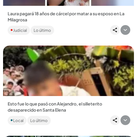
Laura pagará 18 años de cárcel por matar a su esposo en La
Milagrosa
Tras una discusión, la mujer de 30 años compró gasolina y le
Judicial
Lo último
prendió fuego a la vivienda con su compañero sentimental
adentro....
Compartir Noticia
Esto fue lo que pasó con Alejandro, el silleterito
desaparecido en Santa Elena
El adolescente estaba desaparecido desde el pasado
Local
Lo último
martes y este jueves el alcalde dio una dolorosa noticia....