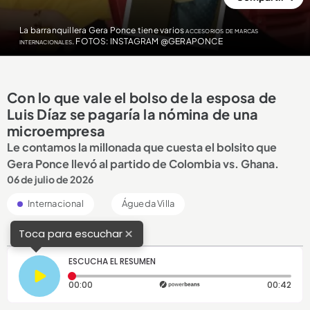
La barranquillera Gera Ponce tiene varios
accesorios de marcas
internacionales. FOTOS: INSTAGRAM @GERAPONCE
Con lo que vale el bolso de la esposa de
Luis Díaz se pagaría la nómina de una
microempresa
Le contamos la millonada que cuesta el bolsito que
Gera Ponce llevó al partido de Colombia vs. Ghana.
06 de julio de 2026
Internacional
Águeda Villa
×
Toca para escuchar
ESCUCHA EL RESUMEN
Tiempo transcurrido: 0 segundos
Dura
00:00
00:42