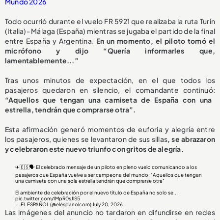
Mundo 2026
Todo ocurrió durante el vuelo FR 5921 que realizaba la ruta Turín
(Italia)- Málaga (España) mientras se jugaba el partido de la final
entre España y Argentina.
En un momento, el piloto tomó el
micrófono y dijo “Quería informarles que,
lamentablemente...”
Tras unos minutos de expectación, en el que todos los
pasajeros quedaron en silencio, el comandante continuó:
“Aquellos que tengan una camiseta de España con una
estrella, tendrán que comprarse otra”.
Esta afirmación generó momentos de euforia y alegría entre
los pasajeros, quienes se levantaron de sus sillas
, se abrazaron
y celebraron este nuevo triunfo con gritos de alegría.
✈️🇪🇸🗣️ El celebrado mensaje de un piloto en pleno vuelo comunicando a los
pasajeros que España vuelve a ser campeona del mundo: "Aquellos que tengan
una camiseta con una sola estrella tendrán que comprarse otra"
El ambiente de celebración por el nuevo título de España no solo se...
pic.twitter.com/IMpR0sJlS5
— EL ESPAÑOL (@elespanolcom)
July 20, 2026
Las imágenes del anuncio no tardaron en difundirse en redes