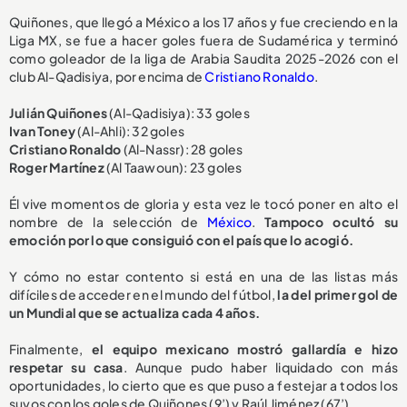
Quiñones, que llegó a México a los 17 años y fue creciendo en la
Liga MX, se fue a hacer goles fuera de Sudamérica y terminó
como goleador de la liga de Arabia Saudita 2025-2026 con el
club Al-Qadisiya, por encima de
Cristiano Ronaldo
.
Julián Quiñones
(Al-Qadisiya): 33 goles
Ivan Toney
(Al-Ahli): 32 goles
Cristiano Ronaldo
(Al-Nassr): 28 goles
Roger Martínez
(Al Taawoun): 23 goles
Él vive momentos de gloria y esta vez le tocó poner en alto el
nombre de la selección de
México
.
Tampoco ocultó su
emoción por lo que consiguió con el país que lo acogió.
Y cómo no estar contento si está en una de las listas más
difíciles de acceder en el mundo del fútbol,
la del primer gol de
un Mundial que se actualiza cada 4 años.
Finalmente,
el equipo mexicano mostró gallardía e hizo
respetar su casa
. Aunque pudo haber liquidado con más
oportunidades, lo cierto que es que puso a festejar a todos los
suyos con los goles de Quiñones (9’) y Raúl Jiménez (67’).