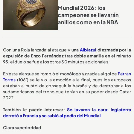
Mundial 2026: los
campeones se llevarán
anillos como en la NBA
Con una Roja lanzada al ataque y
una
Albiazul
diezmada por la
expulsión de Enzo Fernández tras doble amarilla en el minuto
93
, el duelo se fue a los otros 30 minutos adicionales.
En este alargue se rompió el monólogo y gracias al gol de
Ferran
Torres
(106’) se le vio la emoción a la final, pues los europeos
estaban a punto de conseguir la hazaña y de destronar a los
sudamericanos del trono que tenían en su poder desde Catar
2022.
También le puede interesar:
Se lavaron la cara: Inglaterra
derrotó a Francia y se subió al podio del Mundial
Clara superioridad