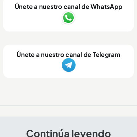
Únete a nuestro canal de WhatsApp
Únete a nuestro canal de Telegram
El arte y el color de la Feria de Flores también se
Continúa leyendo
encuentran en el Palacio Nacional de Medellín