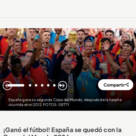
Compartir
1
2
3
4
5
6
7
España gana su segunda Copa del Mundo, después de la hazaña
ocurrida en el 2012. FOTOS: GETTY
¡Ganó el fútbol! España se quedó con la