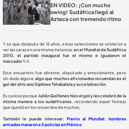
EN VIDEO: ¡Con mucho
swing! Sudáfrica llegó al
Azteca con tremendo ritmo
Y es que después de 16 años, estas selecciones se volvieron a
ver las caras en una misma instancia:
e
n el Mundial de Sudáfrica
2010, el partido inaugural fue el mismo e igualaron el
marcador 1-1.
Este encuentro fue vibrante, disputado y emocionante, pero
sin duda alguna,
algo que muchos aficionados recuerdan es el
gol del africano Siphiwe Tshabalala y su celebración.
Es curioso porque
Julián Quiñones hizo el gol y les celebró de la
misma manera a los sudafricanos
, recordando aquel festejo
que quedó en los recuerdos de muchos.
También le puede interesar:
Previo al Mundial: hombres
armados mataron a 5 policías en México