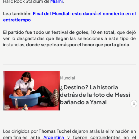
Hard Rock Stadium de
Miami
.
Lea también:
Final del Mundial: esto durará el concierto en el
entretiempo
El partido fue todo un festival de goles, 10 en total,
que dejó
ver lo desgastadas que llegan las selecciones a este tipo de
instancias,
donde se pelea más por el honor que por la gloria.
Mundial
¿Destino? La historia
detrás de la foto de Messi
bañando a Yamal
x
Los dirigidos por
Thomas Tuchel
dejaron atrás la eliminación en
semifinales ante
Argentina
y fueron contundentes en el