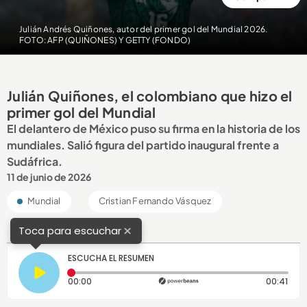
Julián Andrés Quiñones, autor del primer gol del Mundial 2026.
FOTO: AFP (QUIÑONES) Y GETTY (FONDO)
Julián Quiñones, el colombiano que hizo el
primer gol del Mundial
El delantero de México puso su firma en la historia de los
mundiales. Salió figura del partido inaugural frente a
Sudáfrica.
11 de junio de 2026
Mundial
Cristian Fernando Vásquez
×
Toca para escuchar
ESCUCHA EL RESUMEN
Tiempo transcurrido: 0 segundos
Dura
00:00
00:41