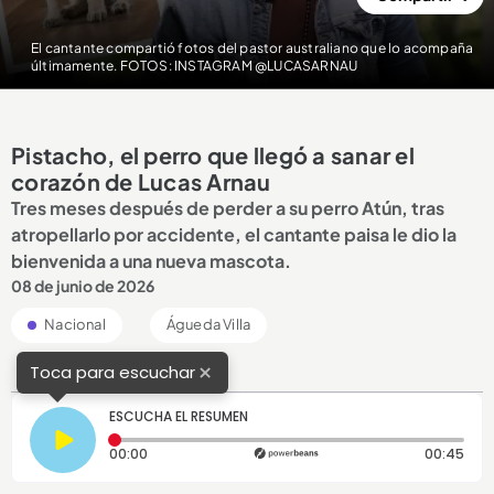
El cantante compartió fotos del pastor australiano que lo acompaña
últimamente. FOTOS: INSTAGRAM @LUCASARNAU
Pistacho, el perro que llegó a sanar el
corazón de Lucas Arnau
Tres meses después de perder a su perro Atún, tras
atropellarlo por accidente, el cantante paisa le dio la
bienvenida a una nueva mascota.
08 de junio de 2026
Nacional
Águeda Villa
×
Toca para escuchar
ESCUCHA EL RESUMEN
Tiempo transcurrido: 0 segundos
Dura
00:00
00:45