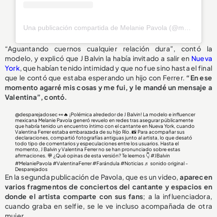
Una publicación compartida de Melanie Pavola (@melaniepavola)
“Aguantando cuernos cualquier relación dura”, contó la
modelo, y explicó que J Balvin la había invitado a salir en
Nueva
York
, que habían tenido intimidad y que no fue sino hasta el final
que le contó que estaba esperando un hijo con Ferrer.
“En ese
momento agarré mis cosas y me fui, y le mandé un mensaje a
Valentina”, contó.
@desparejadosec
👀🔥 ¡Polémica alrededor de J Balvin! La modelo e influencer
mexicana Melanie Pavola generó revuelo en redes tras asegurar públicamente
que habría tenido un encuentro íntimo con el cantante en Nueva York, cuando
Valentina Ferrer estaba embarazada de su hijo Río. 📸 Para acompañar sus
declaraciones, compartió fotografías antiguas junto al artista, lo que desató
todo tipo de comentarios y especulaciones entre los usuarios. Hasta el
momento, J Balvin y Valentina Ferrer no se han pronunciado sobre estas
afirmaciones. 💬 ¿Qué opinas de esta versión? Te leemos 👇
#JBalvin
#MelaniePavola
#ValentinaFerrer
#Farándula
#Noticias
♬ sonido original -
Desparejados
En la segunda publicación de Pavola, que es un video,
aparecen
varios fragmentos de conciertos del cantante y espacios en
donde el artista comparte con sus fans
; a la influenciadora,
cuando graba en selfie, se le ve incluso acompañada de otra
mujer.