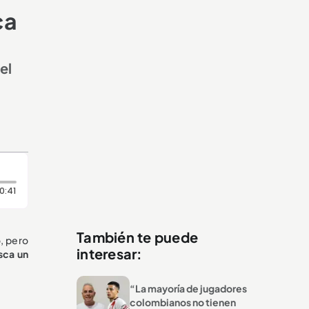
ca
el
Duración: 41 segundos
0:41
También te puede
o, pero
interesar:
sca un
“La mayoría de jugadores
colombianos no tienen