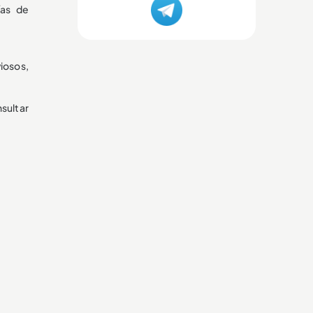
ías de
iosos,
sultar