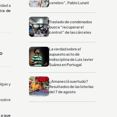
cerebro”, Pablo Lunati
vidad a
tra de
Traslado de condenados
busca “recuperar el
control” de las cárceles
La verdad sobre el
no
supuesto acto de
indisciplina de Luis Javier
Suárez en Portugal
¿Amaneció suertudo?
ulgas y
Resultados de las loterías
del 7 de agosto
, sobre
 a que