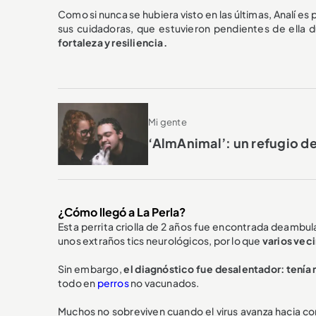
Como si nunca se hubiera visto en las últimas, Analí es
sus cuidadoras, que estuvieron pendientes de ella 
fortaleza y resiliencia.
Mi gente
‘AlmAnimal’: un refugio d
¿Cómo llegó a La Perla?
Esta perrita criolla de 2 años fue encontrada deambul
unos extraños tics neurológicos, por lo que
varios veci
Sin embargo,
el diagnóstico fue desalentador: tenía
todo en
perros
no vacunados.
Muchos no sobreviven cuando el virus avanza hacia c