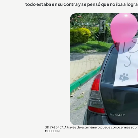
todo estaba en su contra y se pensó que no iba a lograrl
311 796 3457: A través de este número puede conocer más sob
MEDELLÍN