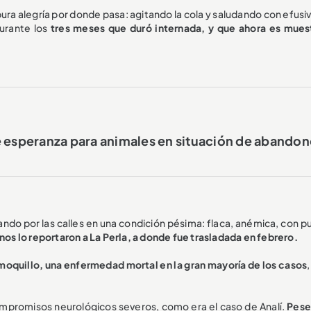
 pura alegría por donde pasa: agitando la cola y saludando con efusi
durante los
tres meses que duró internada, y que ahora es mues
e esperanza para animales en situación de abando
ando por las calles en una condición pésima: flaca, anémica, con p
nos lo reportaron a La Perla, a donde fue trasladada en febrero.
 moquillo, una enfermedad mortal en la gran mayoría de los casos
ompromisos neurológicos severos, como era el caso de Analí.
Pese