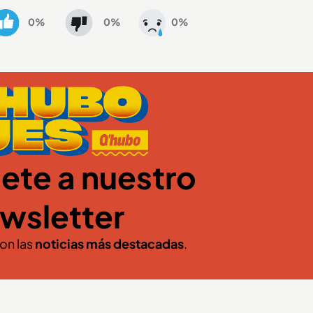
0%
0%
0%
ete a nuestro
wsletter
con las
noticias más destacadas
.