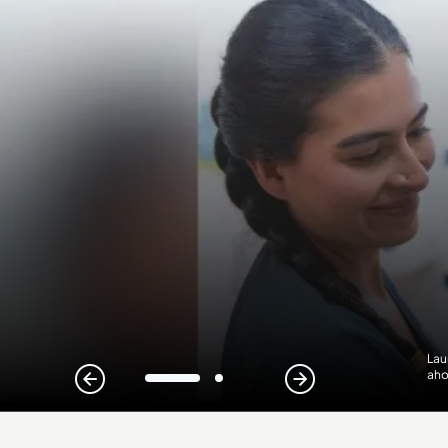
Lau
aho
1
2