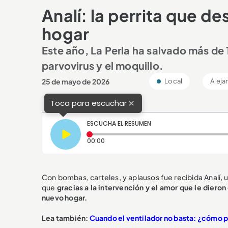
Analí: la perrita que de
hogar
Este año, La Perla ha salvado más d
parvovirus y el moquillo.
25 de mayo de 2026
Local
Aleja
×
Toca para escuchar
ESCUCHA EL RESUMEN
Tiempo transcurrido: 0 segundos
00:00
Con bombas, carteles, y aplausos fue recibida Analí, 
que
gracias a la intervención y el amor que le diero
nuevo hogar.
Lea también:
Cuando el ventilador no basta: ¿cómo p