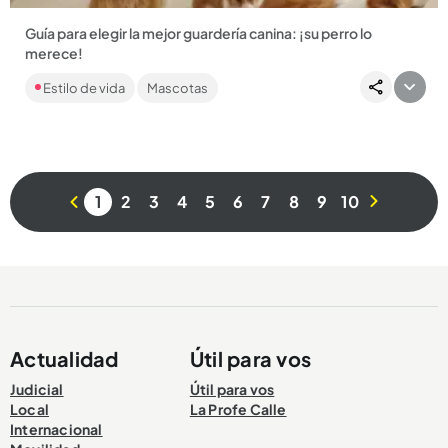
Guía para elegir la mejor guardería canina: ¡su perro lo
merece!
El cuidado de su mejor amigo de cuatro patas es cosa seria,
Estilo de vida
Mascotas
sobre todo en su ausencia. ¡Elija bien!...
1
2
3
4
5
6
7
8
9
10
Compartir Noticia
Actualidad
Útil para vos
Judicial
Útil para vos
Local
La Profe Calle
Internacional