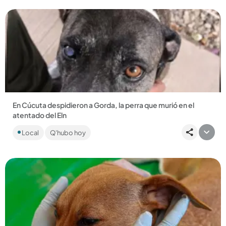
En Cúcuta despidieron a Gorda, la perra que murió en el
atentado del Eln
Un carro bomba explotó el 1.º de agosto en inmediaciones
Local
Q'hubo hoy
del Comando de Policía de Norte de Santander. Gorda, la
perrita,...
Compartir Noticia