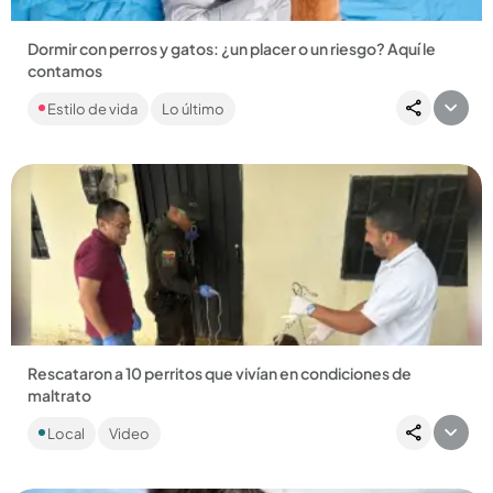
Dormir con perros y gatos: ¿un placer o un riesgo? Aquí le
contamos
Con las mascotas de la casa compartimos casi todo: ¡hasta la
Estilo de vida
Lo último
siesta! Aquí le contamos si es buena idea seguirlo haciendo....
Compartir Noticia
Rescataron a 10 perritos que vivían en condiciones de
maltrato
Los animales fueron encontrados en pésimas condiciones
Local
Video
dentro de una casa del barrio Bello Oriente. Fueron llevados a
La...