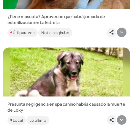
¿Tiene mascota? Aproveche que habrá jornada de
esterilización en La Estrella
La jornada gratuita será para residentes del municipio de La
Útil para vos
Noticias qhubo
Estrella de estratos 1, 2 y 3. Le contamos cuáles son los
requisitos....
Compartir Noticia
Presunta negligencia en spa canino habría causado la muerte
de Loky
Según la denuncia, el perro fue llevado al spa para un servicio
Local
Lo último
de baño en el municipio de Caldas, pero fue entregado a su...