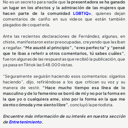
No es un secreto para nadie que
la presentadora se ha ganado
un lugar en los afectos y la admiración de las mujeres que
hacen parte de la comunidad
LGBTIQ+
, quienes dejan
comentarios de cariño en sus videos que están también
plagados de coquetería.
Ante las recientes declaraciones de Fernández, algunas, en
chiste, manifestaron estar preocupadas, creyendo que las iban
a regañar.
“Me asusté al principio”, “eres perfecta” y “pensé
que te ibas a referir a otros comentarios, tú sabes cuáles”
,
fueron algunas de las respuestas que recibió la publicación, que
ya pasa en Tiktok las 548.000 vistas.
“Seguramente seguirán haciendo esos comentarios: síganlos
haciendo”, dijo, refiriéndose a los que critican su voz y su
manera de vestir.
“Hace mucho tiempo esa línea de lo
masculino y de lo femenino se borró de mí y no por la forma en
la que yo o cualquiera ame, sino por la forma en la que me
siento cómoda y me siento libre”
, concluyó la periodista.
Encuentre más información de su interés en nuestra sección
de
Entretenimiento
.