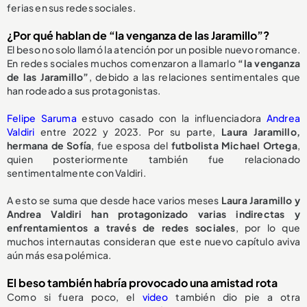
ferias en sus redes sociales.
¿Por qué hablan de “la venganza de las Jaramillo”?
El beso no solo llamó la atención por un posible nuevo romance.
En redes sociales muchos comenzaron a llamarlo
“la venganza
de las Jaramillo”
, debido a las relaciones sentimentales que
han rodeado a sus protagonistas.
Felipe Saruma
estuvo casado con la influenciadora
Andrea
Valdiri
entre 2022 y 2023. Por su parte,
Laura Jaramillo,
hermana de Sofía
, fue esposa del
futbolista Michael Ortega
,
quien posteriormente también fue relacionado
sentimentalmente con Valdiri.
A esto se suma que desde hace varios meses
Laura Jaramillo y
Andrea Valdiri han protagonizado varias indirectas y
enfrentamientos a través de redes sociales
, por lo que
muchos internautas consideran que este nuevo capítulo aviva
aún más esa polémica.
El beso también habría provocado una amistad rota
Como si fuera poco, el
video
también dio pie a otra