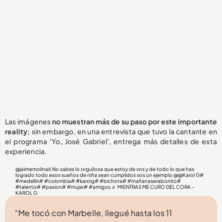
Las imágenes
no muestran más de su paso por este importante
reality
; sin embargo, en una entrevista que tuvo la cantante en
el programa ‘Yo, José Gabriel’,
entrega más detalles de esta
experiencia.
@jaimemolina6
No sabes lo orgullosa que estoy de vos y de todo lo que has
logrado todo esos sueños de niña sean cumplidos sos un ejemplo @@Karol G#
#medellin
#
#colombia
#
#karolg
#
#bichota
#
#mañanaserabonito
#
#talento
#
#pasion
#
#mujer
#
#amigos
♬ MIENTRAS ME CURO DEL CORA -
KAROL G
“Me tocó con Marbelle, llegué hasta los 11