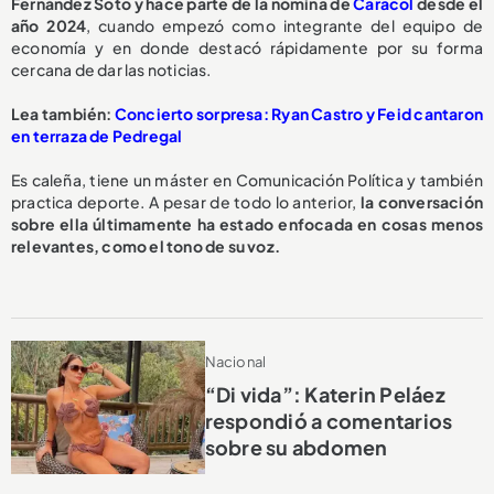
Fernández Soto y hace parte de la nómina de
Caracol
desde el
año 2024
, cuando empezó como integrante del equipo de
economía y en donde destacó rápidamente por su forma
cercana de dar las noticias.
Lea también:
Concierto sorpresa: Ryan Castro y Feid cantaron
en terraza de Pedregal
Es caleña, tiene un máster en Comunicación Política y también
practica deporte. A pesar de todo lo anterior,
la conversación
sobre ella últimamente ha estado enfocada en cosas menos
relevantes, como el tono de su voz.
Nacional
“Di vida”: Katerin Peláez
respondió a comentarios
sobre su abdomen