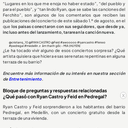
“Lugares en los que me enoja no haber estado”, “del pueblo y
para el pueblo”, y “tan lindo Ryan, que se sabe las canciones del
Ferchito”, son algunos de los comentarios que reciben las
publicaciones del concierto de este sábado 1.º de agosto, en el
que
los paisas conectaron con sus seguidores, que desde ya,
incluso antes del lanzamiento, tararean la canción nueva.
@cristianq_10
@RYAN CASTRO @Feid
#awooooo
#ryancastro
#ferxxo
#pedregal
#medellin
♬ âm thanh gốc - MIA (HUYEN)
¿Le ha tocado vivir alguno de esos conciertos sorpresa? ¿Qué
artista quisiera que hiciera esas serenatas repentinas en alguna
terraza de su barrio?
Encuentre más información de su interés en nuestra sección
de
Entretenimiento
.
Bloque de preguntas y respuestas relacionadas
x
¿Qué pasó con Ryan Castro y Feid en Pedregal?
Ryan Castro y Feid sorprendieron a los habitantes del barrio
Pedregal, en Medellín, con un concierto gratuito desde la
terraza de una vivienda.