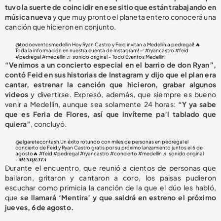
tuvo la suerte de coincidir en ese sitio que están trabajando en
música nueva
y que muy pronto el planeta entero conocerá una
canción que hicieron en conjunto.
@todoeventosmedellin
Hoy Ryan Castro y Feid invitan a Medellín a pedregal! 🔥
Toda la información en nuestra cuenta de Instagram! ✅
#ryancastro
#feid
#pedregal
#medellin
♬ sonido original - Todo Eventos Medellín
“Venimos a un concierto especial en el barrio de don Ryan”,
contó Feid en sus historias de Instagram y dijo que el plan era
cantar, estrenar la canción que hicieron, grabar algunos
videos
y divertirse. Expresó, además, que siempre es bueno
venir a Medellín, aunque sea solamente 24 horas:
“Y ya sabe
que es Feria de Flores, así que invíteme pa’l tablado que
quiera”
, concluyó.
@algaretecontash
Un éxito rotundo con miles de personas en pedregal el
concierto de Feid y Ryan Castro gratis por su próximo lanzamiento juntos el 6 de
agosto🔥
#feid
#pedregal
#ryancastro
#concierto
#medellin
♬ sonido original
- 𝑴𝑼𝑺𝑰𝑸𝑼𝑰𝑻𝑨
Durante el encuentro, que reunió a cientos de personas que
bailaron, gritaron y cantaron a coro, los paisas pudieron
escuchar como primicia la canción de la que el dúo les habló,
que
se llamará ‘Mentira’ y que saldrá en estreno el próximo
jueves, 6 de agosto.