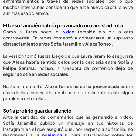
enfrentamientos a través de redes sociales
, por lo que
muchos internautas consideran que este nuevo capítulo aviva
aún más esa polémica.
El beso también habría provocado una amistad rota
Como si fuera poco, el
video
también dio pie a otra
controversia. En redes comenzó a comentarse un supuesto
distanciamiento entre Sofía Jaramillo y Alexa Torrex.
La versión tomó fuerza luego de que Laura Jaramillo asegurara
que
Alexa habría sentido celos por la cercanía entre Sofía y
Felipe Saruma
. Incluso, la creadora de contenido
dejó de
seguir a Sofía en redes sociales.
Hasta el momento,
Alexa Torrex no se ha pronunciado
sobre
esas declaraciones ni ha confirmado si realmente existe algún
problema entre ellas.
Sofía prefirió guardar silencio
Ante la cantidad de comentarios que ha generado el video,
Sofía Jaramillo
publicó un mensaje en sus historias de
Instagram en el que aseguró que, por respeto a su familia,
no
responderá a la
polémica
ni hará aclaraciones sobre los