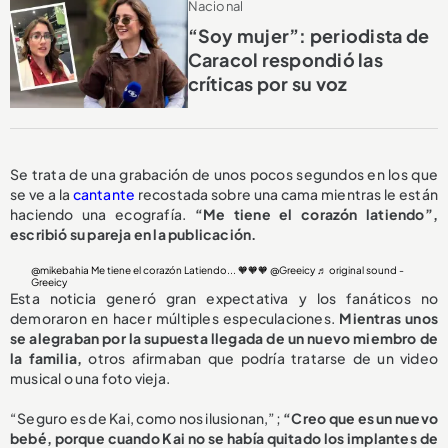
Nacional
“Soy mujer”: periodista de
Caracol respondió las
críticas por su voz
Se trata de una grabación de unos pocos segundos en los que
se ve a la
cantante
recostada sobre una cama mientras le están
haciendo una ecografía.
“Me tiene el corazón latiendo”,
escribió su pareja en la publicación.
@mikebahia
Me tiene el corazón Latiendo... 🧡🧡🧡 @Greeicy
♬ original sound -
Greeicy
Esta noticia generó gran expectativa y los fanáticos no
demoraron en hacer múltiples especulaciones.
Mientras unos
se alegraban por la supuesta llegada de un nuevo miembro de
la familia,
otros afirmaban que podría tratarse de un video
musical o una foto vieja.
“Seguro es de Kai, como nos ilusionan,”;
“Creo que es un nuevo
bebé, porque cuando Kai no se había quitado los implantes de