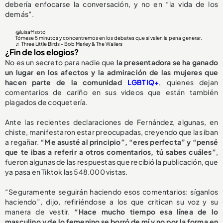
debería enfocarse la conversación, y no en “la vida de los
demás”.
@luisaffsoto
Tómese 5 minutos y concentremos en los debates que sí valen la pena generar.
♬ Three Little Birds - Bob Marley & The Wailers
¿Fin de los elogios?
No es un secreto para nadie que
la presentadora se ha ganado
un lugar en los afectos y la admiración de las mujeres que
hacen parte de la comunidad
LGBTIQ+
, quienes dejan
comentarios de cariño en sus videos que están también
plagados de coquetería.
Ante las recientes declaraciones de Fernández, algunas, en
chiste, manifestaron estar preocupadas, creyendo que las iban
a regañar.
“Me asusté al principio”, “eres perfecta” y “pensé
que te ibas a referir a otros comentarios, tú sabes cuáles”
,
fueron algunas de las respuestas que recibió la publicación, que
ya pasa en Tiktok las 548.000 vistas.
“Seguramente seguirán haciendo esos comentarios: síganlos
haciendo”, dijo, refiriéndose a los que critican su voz y su
manera de vestir.
“Hace mucho tiempo esa línea de lo
masculino y de lo femenino se borró de mí y no por la forma en