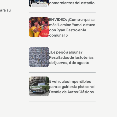
comerciantes del estadio
ara su
EN VIDEO: ¡Como un paisa
más! Lamine Yamal estuvo
con Ryan Castro en la
comuna 13
¿Le pegó a alguna?
Resultados de las loterías
del jueves, 6 de agosto
5 vehículos imperdibles
para seguirles la pista en el
Desfile de Autos Clásicos