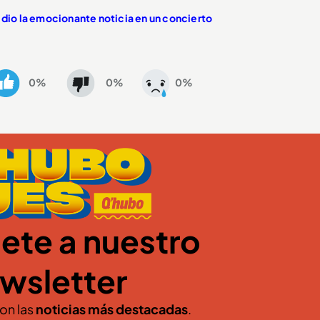
 dio la emocionante noticia en un concierto
0%
0%
0%
ete a nuestro
wsletter
con las
noticias más destacadas
.