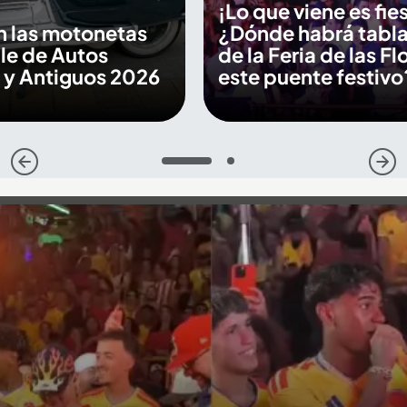
¡Lo que viene es fie
n las motonetas
¿Dónde habrá tabl
ile de Autos
de la Feria de las Fl
 y Antiguos 2026
este puente festivo
1
2