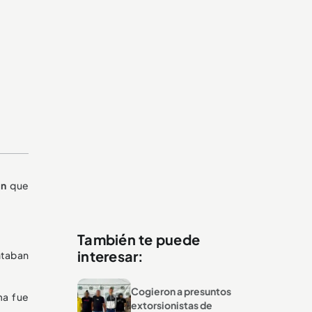
an
que
También te puede
interesar:
ntaban
Cogieron a presuntos
ma fue
extorsionistas de