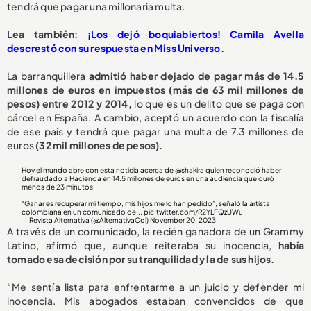
tendrá que pagar una millonaria multa.
Lea también:
¡Los dejó boquiabiertos! Camila Avella
descrestó con su respuesta en Miss Universo.
La barranquillera
admitió haber dejado de pagar más de 14.5
millones de euros en impuestos (más de 63 mil millones de
pesos) entre 2012 y 2014,
lo que es un delito que se paga con
cárcel en España. A cambio, aceptó un acuerdo con la fiscalía
de ese país y tendrá que pagar una multa de 7.3 millones de
euros
(32 mil millones de pesos).
Hoy el mundo abre con esta noticia acerca de
@shakira
quien reconoció haber
defraudado a Hacienda en 14.5 millones de euros en una audiencia que duró
menos de 23 minutos.
“Ganar es recuperar mi tiempo, mis hijos me lo han pedido”, señaló la artista
colombiana en un comunicado de...
pic.twitter.com/R2YLFQzUWu
— Revista Alternativa (@AlternativaCol)
November 20, 2023
A través de un comunicado, la recién ganadora de un Grammy
Latino, afirmó que, aunque reiteraba su inocencia,
había
tomado esa decisión por su tranquilidad y la de sus hijos.
“Me sentía lista para enfrentarme a un juicio y defender mi
inocencia. Mis abogados estaban convencidos de que