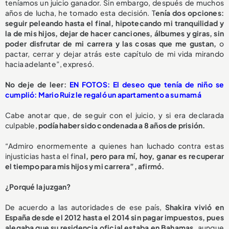
teníamos un juicio ganador. Sin embargo, después de muchos
años de lucha, he tomado esta decisión. T
enía dos opciones:
seguir peleando hasta el final, hipotecando mi tranquilidad y
la de mis hijos, dejar de hacer canciones, álbumes y giras, sin
poder disfrutar de mi carrera y las cosas que me gustan,
o
pactar, cerrar y dejar atrás este capítulo de mi vida mirando
hacia adelante”, expresó.
No deje de leer:
EN FOTOS: El deseo que tenía de niño se
cumplió: Mario Ruiz le regaló un apartamento a su mamá
Cabe anotar que, de seguir con el juicio, y si era declarada
culpable,
podía haber sido condenada a 8 años de prisión.
“Admiro enormemente a quienes han luchado contra estas
injusticias hasta el fina
l, pero para mí, hoy, ganar es recuperar
el tiempo para mis hijos y mi carrera”, afirmó.
¿Porqué la juzgan?
De acuerdo a las autoridades de ese país,
Shakira vivió en
España desde el 2012 hasta el 2014 sin pagar impuestos, pues
alegaba que su residencia oficial estaba en Bahamas,
aunque