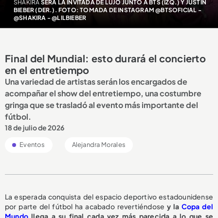
SHAKIRA
SERÁ LA INVITADA DE LUJO JUNTO A BTS (IZQ.) Y JUSTIN
BIEBER (DER.). FOTO: TOMADA DE INSTAGRAM @BTSOFICIAL -
@SHAKIRA - @LILBIEBER
Final del Mundial: esto durará el concierto
en el entretiempo
Una variedad de artistas serán los encargados de
acompañar el show del entretiempo, una costumbre
gringa que se trasladó al evento más importante del
fútbol.
18 de julio de 2026
Eventos
Alejandra Morales
La esperada conquista del espacio deportivo estadounidense
por parte del fútbol ha acabado revertiéndose
y la
Copa del
Mundo
llega a su final cada vez más parecida a lo que se