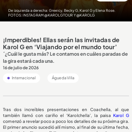
De izquierda a derecha: Greeicy, Becky G, Karol G y Elena Rose.
FOTOS: INSTAGRAM @KAROLGTOUR Y @KAROLG
¡Imperdibles! Ellas serán las invitadas de
Karol G en ‘Viajando por el mundo tour’
´¿Cuál le gusta más? Le contamos en cuáles paradas de
la gira estará cada una.
16 de julio de 2026
Internacional
Águeda Villa
Tras dos increíbles presentaciones en Coachella, al que
también llamó con cariño el ‘Karolchella’, la paisa
Karol G
comenzó a revelar poco a poco los detalles de su próxima gira.
El primer anuncio sucedió allí mismo, al final de su última fecha,