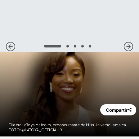
1
2
3
4
5
Compartir
Ella era LaToya Malcolm, exconcursante de Miss Universo Jamaica.
FOTO: @LATOYA_OFFICIALLY