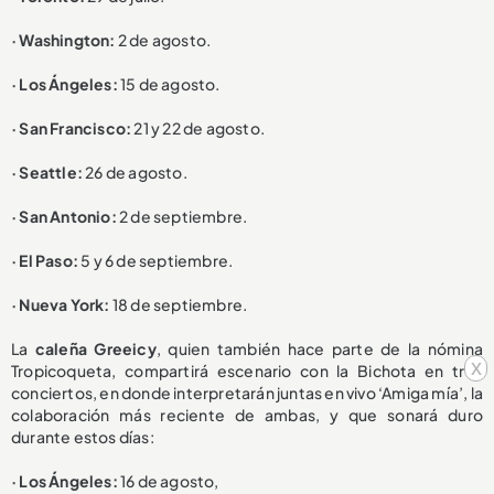
· Washington:
2 de agosto.
· Los Ángeles:
15 de agosto.
· San Francisco:
21 y 22 de agosto.
· Seattle:
26 de agosto.
· San Antonio:
2 de septiembre.
· El Paso:
5 y 6 de septiembre.
· Nueva York:
18 de septiembre.
La
caleña Greeicy
, quien también hace parte de la nómina
x
Tropicoqueta, compartirá escenario con la Bichota en tres
conciertos, en donde interpretarán juntas en vivo ‘Amiga mía’, la
colaboración más reciente de ambas, y que sonará duro
durante estos días:
· Los Ángeles:
16 de agosto,