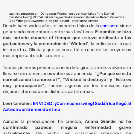
@christianpatterson_
Dangerous Woman on opening night of the Eternal
Sunshine Tour 👏 VOCALS
#arianagrande
#eternalsunshinetour
#eternalsunshine
#ari
#dangerouswoman
♬ original sound - christianpatterson_
Desde hace varios años, el aspecto físico de la
cantante
viene
generando comentarios entre sus fanáticos.
El cambio se hizo
más notorio durante el tiempo que estuvo dedicada a las
grabaciones y la promoción de ‘Wicked’,
la película en la que
interpreta a Glinda y que se convirtió en uno de los proyectos
más importantes de su carrera.
Tras las primeras presentaciones de la gira, las redes volvieron a
llenarse de comentarios sobre su apariencia.
“¿Por qué se está
normalizando la anorexia?”, “Wicked la destruyó” y “Esto es
muy preocupante”,
fueron algunos de los mensajes que
dejaron internautas en distintas plataformas.
Leer también:
EN VIDEO: ¡Con mucho swing! Sudáfrica llegó al
Azteca con tremendo ritmo
Aunque la preocupación ha crecido,
Ariana Grande no ha
confirmado padecer ninguna enfermedad grave
actualmente.
De hecho, en ocasiones anteriores ha