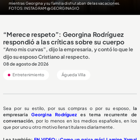
mientras Georgina y su familia disfrutaban de las vacaciones.
FOTOS: INSTAGRAM @GEORGINAGIO
“Merece respeto”: Georgina Rodríguez
respondió a las críticas sobre su cuerpo
“Amo mis curvas”, dijo la empresaria, y contó lo que le
dijo su esposo Cristiano al respecto.
08 de agosto de 2026
Entretenimiento
Águeda Villa
Sea por su estilo, por sus compras o por su esposo,
la
empresaria
Georgina Rodríguez
es tema recurrente de
conversación
, por lo menos en los medios españoles, en los
que por uno u otro motivo llena titulares diariamente.
Lea también:
EN VIDEO: ¡Como un paisa más! Lamine Yamal