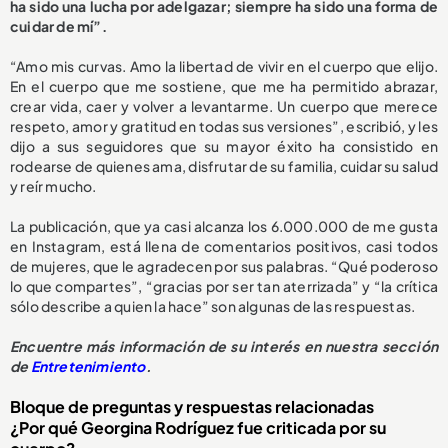
ha sido una lucha por adelgazar; siempre ha sido una forma de
cuidar de mí”.
“Amo mis curvas. Amo la libertad de vivir en el cuerpo que elijo.
En el cuerpo que me sostiene, que me ha permitido abrazar,
crear vida, caer y volver a levantarme. Un cuerpo que merece
respeto, amor y gratitud en todas sus versiones”, escribió, y les
dijo a sus seguidores que su mayor éxito ha consistido en
rodearse de quienes ama, disfrutar de su familia, cuidar su salud
y reír mucho.
La publicación, que ya casi alcanza los 6.000.000 de me gusta
en Instagram, está llena de comentarios positivos, casi todos
de mujeres, que le agradecen por sus palabras. “Qué poderoso
lo que compartes”, “gracias por ser tan aterrizada” y “la crítica
sólo describe a quien la hace” son algunas de las respuestas.
Encuentre más información de su interés en nuestra sección
de
Entretenimiento
.
Bloque de preguntas y respuestas relacionadas
¿Por qué Georgina Rodríguez fue criticada por su