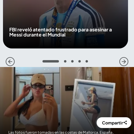
FBI reveló atentado frustrado para asesinar a
Messi durante el Mundial
1
2
3
4
5
Compartir
Las fotos fueron tomadas en las costas de Mallorca, España,