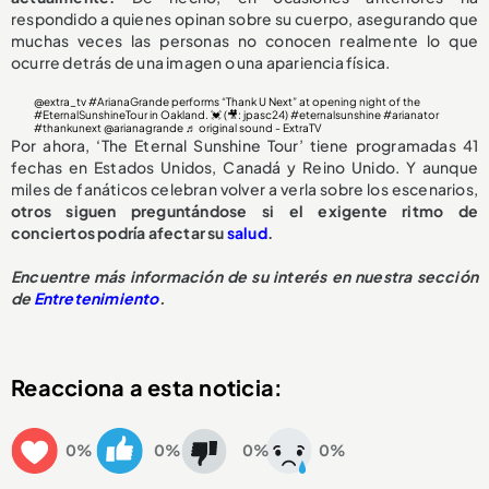
respondido a quienes opinan sobre su cuerpo, asegurando que
muchas veces las personas no conocen realmente lo que
ocurre detrás de una imagen o una apariencia física.
@extra_tv
#ArianaGrande
performs “Thank U Next” at opening night of the
#EternalSunshineTour
in Oakland. 💓 (🎥: jpasc24)
#eternalsunshine
#arianator
#thankunext
@arianagrande
♬ original sound - ExtraTV
Por ahora, ‘The Eternal Sunshine Tour’ tiene programadas 41
fechas en Estados Unidos, Canadá y Reino Unido. Y aunque
miles de fanáticos celebran volver a verla sobre los escenarios,
otros siguen preguntándose si el exigente ritmo de
conciertos podría afectar su
salud
.
Encuentre más información de su interés en nuestra sección
de
Entretenimiento
.
Reacciona a esta noticia:
0%
0%
0%
0%