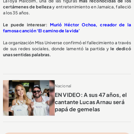
LaToya Malcolm, una de las figuras
más reconocidas de los
certámenes de belleza
y entretenimiento en Jamaica, falleció
a los 35 años.
Le puede interesar:
Murió Héctor Ochoa, creador de la
famosa canción ‘El camino de la vida’
La organización Miss Universe confirmó el fallecimiento a través
de sus redes sociales, donde lamentó la partida y
le dedicó
unas sentidas palabras.
Nacional
EN VIDEO: A sus 47 años, el
cantante Lucas Arnau será
papá de gemelas