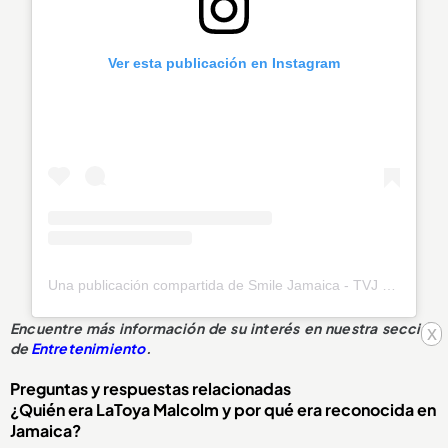
Ver esta publicación en Instagram
Una publicación compartida de Smile Jamaica - TVJ (@smilejamtvj)
Encuentre más información de su interés en nuestra sección
x
de
Entretenimiento
.
Preguntas y respuestas relacionadas
¿Quién era LaToya Malcolm y por qué era reconocida en
Jamaica?