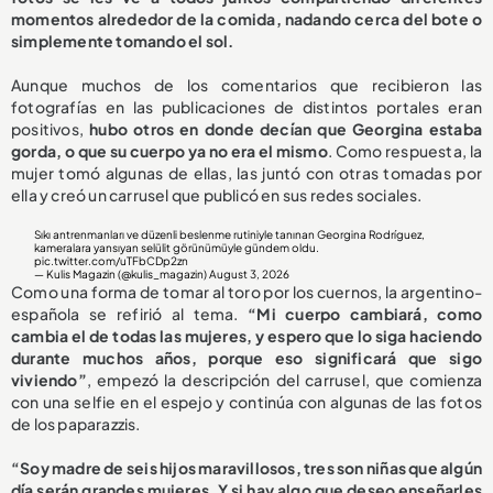
momentos alrededor de la comida, nadando cerca del bote o
simplemente tomando el sol.
Aunque muchos de los comentarios que recibieron las
fotografías en las publicaciones de distintos portales eran
positivos,
hubo otros en donde decían que Georgina estaba
gorda, o que su cuerpo ya no era el mismo
. Como respuesta, la
mujer tomó algunas de ellas, las juntó con otras tomadas por
ella y creó un carrusel que publicó en sus redes sociales.
Sıkı antrenmanları ve düzenli beslenme rutiniyle tanınan Georgina Rodríguez,
kameralara yansıyan selülit görünümüyle gündem oldu.
pic.twitter.com/uTFbCDp2zn
— Kulis Magazin (@kulis_magazin)
August 3, 2026
Como una forma de tomar al toro por los cuernos, la argentino-
española se refirió al tema.
“Mi cuerpo cambiará, como
cambia el de todas las mujeres, y espero que lo siga haciendo
durante muchos años, porque eso significará que sigo
viviendo”
, empezó la descripción del carrusel, que comienza
con una selfie en el espejo y continúa con algunas de las fotos
de los paparazzis.
“Soy madre de seis hijos maravillosos, tres son niñas que algún
día serán grandes mujeres. Y si hay algo que deseo enseñarles