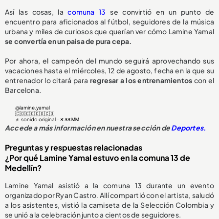
Así las cosas, la
comuna 13
se convirtió en un punto de
encuentro para aficionados al fútbol, seguidores de la música
urbana y miles de curiosos que querían ver cómo Lamine Yamal
se convertía en un paisa de pura cepa.
Por ahora, el campeón del mundo seguirá aprovechando sus
vacaciones hasta el miércoles, 12 de agosto, fecha en la que su
entrenador lo citará para
regresar a los entrenamientos
con el
Barcelona.
@lamine.yamal
🇨🇴🇨🇴🇨🇴🇨🇴
♬ sonido original - 𝟥:𝟥𝟥 ᎷᎷ
Accede a más información en nuestra sección de
Deportes.
Preguntas y respuestas relacionadas
¿Por qué Lamine Yamal estuvo en la comuna 13 de
Medellín?
Lamine Yamal asistió a la comuna 13 durante un evento
organizado por Ryan Castro. Allí compartió con el artista, saludó
a los asistentes, vistió la camiseta de la Selección Colombia y
se unió a la celebración junto a cientos de seguidores.