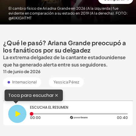
El cambio físico de Ariadna Grande en 2026 (A la izquierda) fue
evidente en comparación a su estado en 2019 (A la derecha). FOTO:
@KIKIGHTMT
¿Qué le pasó? Ariana Grande preocupó a
los fanáticos por su delgadez
La extrema delgadez de la cantante estadounidense
que ha generado alerta entre sus seguidores.
11 de junio de 2026
Internacional
Yessica Pérez
×
Toca para escuchar
ESCUCHA EL RESUMEN
Tiempo transcurrido: 0 segundos
Dura
00:00
00:40