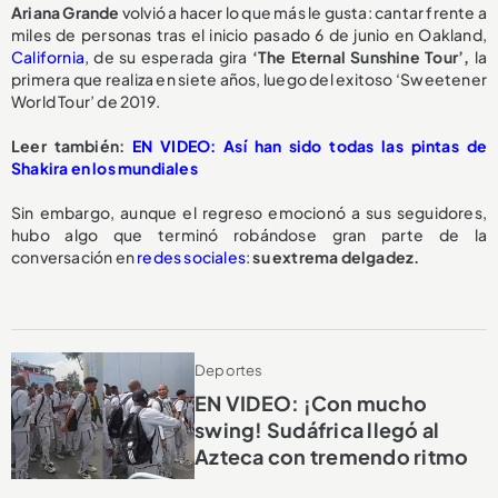
Ariana Grande
volvió a hacer lo que más le gusta: cantar frente a
miles de personas tras el inicio pasado 6 de junio en Oakland,
California
, de su esperada gira
‘The Eternal Sunshine Tour’,
la
primera que realiza en siete años, luego del exitoso ‘Sweetener
World Tour’ de 2019.
Leer también:
EN VIDEO: Así han sido todas las pintas de
Shakira en los mundiales
Sin embargo, aunque el regreso emocionó a sus seguidores,
hubo algo que terminó robándose gran parte de la
conversación en
redes sociales
:
su extrema delgadez.
Deportes
EN VIDEO: ¡Con mucho
swing! Sudáfrica llegó al
Azteca con tremendo ritmo