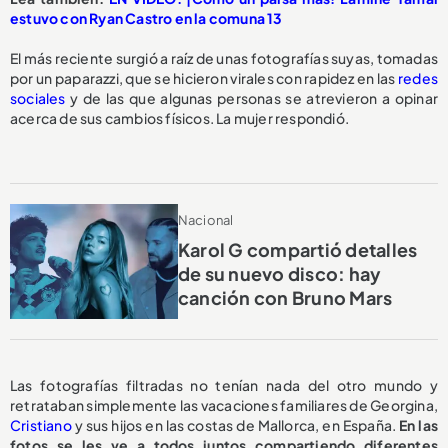
estuvo con Ryan Castro en la comuna 13
El más reciente surgió a raíz de unas fotografías suyas, tomadas
por un paparazzi, que se hicieron virales con rapidez en las
redes
sociales
y de las que algunas personas se atrevieron a opinar
acerca de sus cambios físicos. La mujer respondió.
Nacional
Karol G compartió detalles
de su nuevo disco: hay
canción con Bruno Mars
Las fotografías filtradas no tenían nada del otro mundo y
retrataban simplemente las vacaciones familiares de Georgina,
Cristiano
y sus hijos en las costas de Mallorca, en España.
En las
fotos se les ve a todos juntos compartiendo diferentes