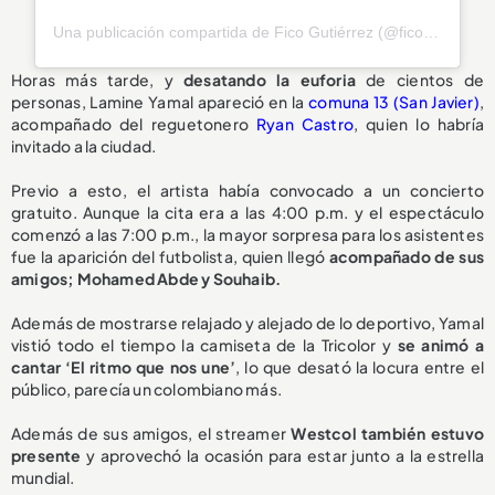
Una publicación compartida de Fico Gutiérrez (@ficogutierrez)
Horas más tarde, y
desatando la euforia
de cientos de
personas, Lamine Yamal apareció en la
comuna 13 (San Javier)
,
acompañado del reguetonero
Ryan Castro
, quien lo habría
invitado a la ciudad.
Previo a esto, el artista había convocado a un concierto
gratuito. Aunque la cita era a las 4:00 p.m. y el espectáculo
comenzó a las 7:00 p.m., la mayor sorpresa para los asistentes
fue la aparición del futbolista, quien llegó
acompañado de sus
amigos; Mohamed Abde y Souhaib.
Además de mostrarse relajado y alejado de lo deportivo, Yamal
vistió todo el tiempo la camiseta de la Tricolor y
se animó a
cantar ‘El ritmo que nos une’
, lo que desató la locura entre el
público, parecía un colombiano más.
Además de sus amigos, el streamer
Westcol también estuvo
presente
y aprovechó la ocasión para estar junto a la estrella
mundial.