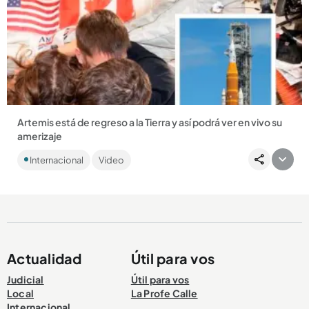
Compartir Noticia
Artemis está de regreso a la Tierra y así podrá ver en vivo su
amerizaje
Le contamos cómo y a qué horas podrá ver el esperado
Internacional
Video
amerizaje este viernes 10 de abril....
Actualidad
Útil para vos
Compartir Noticia
Judicial
Útil para vos
Local
La Profe Calle
Internacional