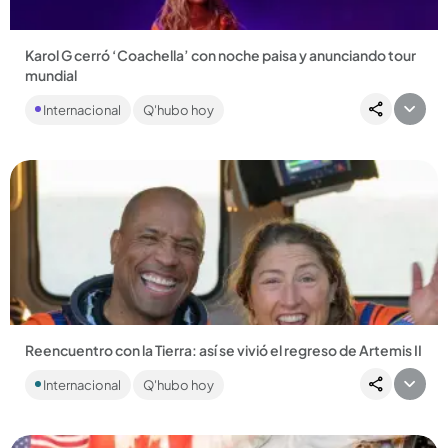
Karol G cerró ‘Coachella’ con noche paisa y anunciando tour
mundial
Con cumbia, electrónica, reggaetón y ranchera, Karol G se
Internacional
Q'hubo hoy
lució. Además, tuvo varios artistas invitados en su segunda
noche...
Compartir Noticia
Reencuentro con la Tierra: así se vivió el regreso de Artemis II
La misión, más que un hito científico, fue un viaje cargado de
Internacional
Q'hubo hoy
emociones....