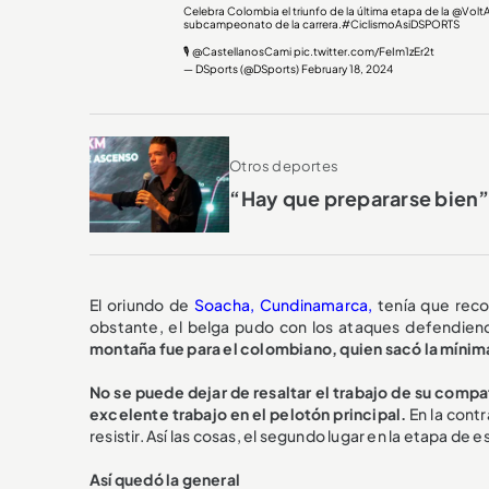
Celebra Colombia el triunfo de la última etapa de la
@VoltA
subcampeonato de la carrera.
#CiclismoAsiDSPORTS
🎙️
@CastellanosCami
pic.twitter.com/FeIm1zEr2t
— DSports (@DSports)
February 18, 2024
Otros deportes
“Hay que prepararse bien”:
El oriundo de
Soacha, Cundinamarca,
tenía que reco
obstante, el belga pudo con los ataques defendiend
montaña fue para el colombiano, quien sacó la mínima
No se puede dejar de resaltar el trabajo de su compa
excelente trabajo en el pelotón principal.
En la cont
resistir. Así las cosas, el segundo lugar en la etapa de 
Así quedó la general