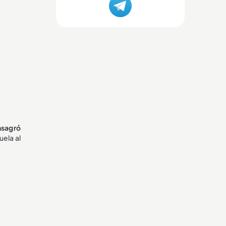
nsagró
uela al