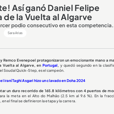
! Así ganó Daniel Felipe
 de la Vuelta al Algarve
tercer podio consecutivo en esta competencia.
Sara Arias
z y Remco Evenepoel protagonizaron un emocionante mano a ma
a Vuelta al Algarve, en
Portugal
,
y quedó segundo en la clasifi
el Soudal Quick-Step, es el campeón.
l iraní Taghi Asgari hizo un clavado en Doha 2024
entar un duro recorrido de 165.8 kilómetros con 4 puertos de m
ra la meta en el Alto do Malhāo (2.5 km al 9.6 %). En la fracc
 el final se definieron la etapa y la carrera.