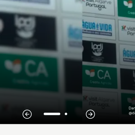
Dan
@da
1
2