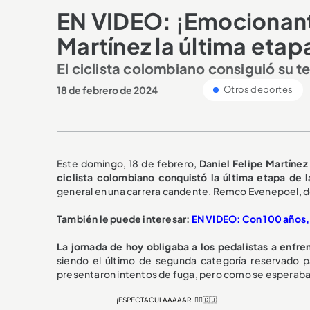
EN VIDEO: ¡Emocionante
Martínez la última etapa
El ciclista colombiano consiguió su 
18 de febrero de 2024
Otros deportes
Este domingo, 18 de febrero,
Daniel Felipe Martíne
ciclista colombiano conquistó la última etapa de l
general en una carrera candente. Remco Evenepoel, d
También le puede interesar:
EN VIDEO: Con 100 años, e
La jornada de hoy obligaba a los pedalistas a enfr
siendo el último de segunda categoría reservado pa
presentaron intentos de fuga, pero como se esperaba, en
¡ESPECTACULAAAAAR! 🚴‍♂️🇨🇴