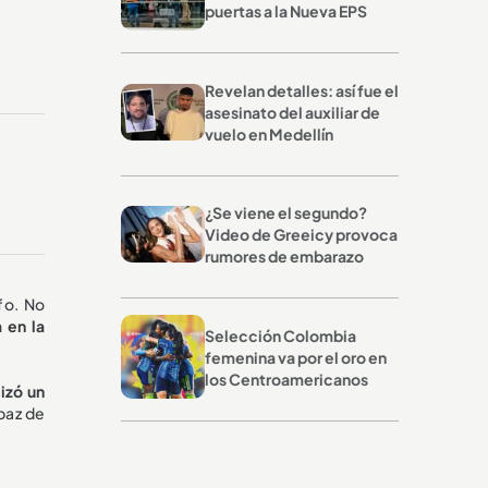
puertas a la Nueva EPS
Revelan detalles: así fue el
asesinato del auxiliar de
vuelo en Medellín
¿Se viene el segundo?
Video de Greeicy provoca
rumores de embarazo
fo. No
 en la
Selección Colombia
femenina va por el oro en
los Centroamericanos
izó un
paz de