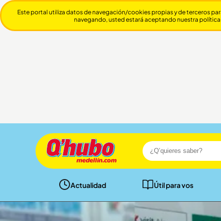
Este portal utiliza datos de navegación/cookies propias y de terceros par
navegando, usted estará aceptando nuestra política
Actualidad
Útil para vos