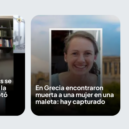
s se
 la
En Grecia encontraron
ptó
muerta a una mujer en una
maleta: hay capturado