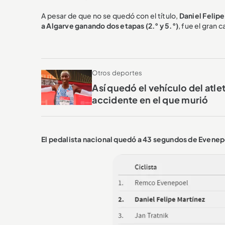
A pesar de que no se quedó con el título,
Daniel Felipe
a Algarve ganando dos etapas (2.° y 5.°)
, fue el gran
Otros deportes
Así quedó el vehículo del atle
accidente en el que murió
El pedalista nacional quedó a 43 segundos de Evene