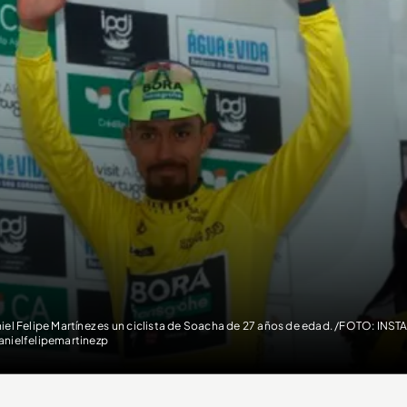
iel Felipe Martínez es un ciclista de Soacha de 27 años de edad. /FOTO: IN
nielfelipemartinezp