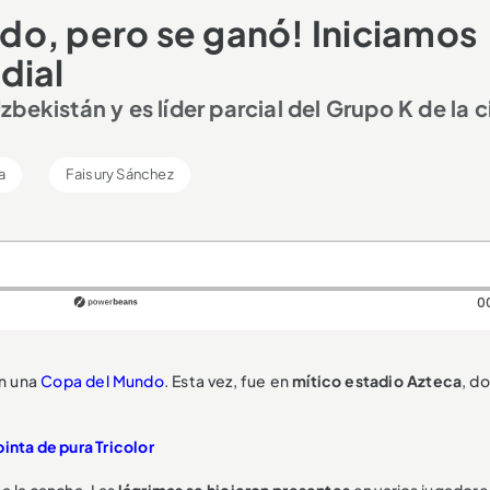
do, pero se ganó! Iniciamos
dial
ekistán y es líder parcial del Grupo K de la c
a
Faisury Sánchez
0
en una
Copa del Mundo
. Esta vez, fue en
mítico estadio Azteca
, d
pinta de pura Tricolor
 a la cancha. Las
lágrimas se hicieron presentes
en varios jugadore