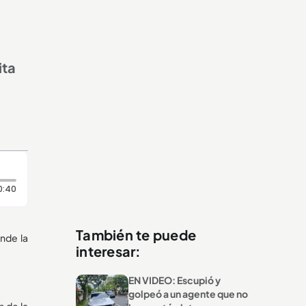
ita
Duración: 40 segundos
0:40
También te puede
onde la
interesar:
EN VIDEO: Escupió y
golpeó a un agente que no
s de la