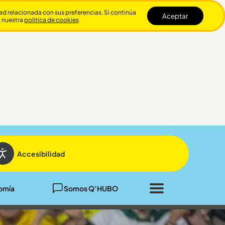
dad relacionada con sus preferencias. Si continúa
Aceptar
n nuestra
politica de cookies
Cerrar
Accesibilidad
omía
Somos Q’HUBO