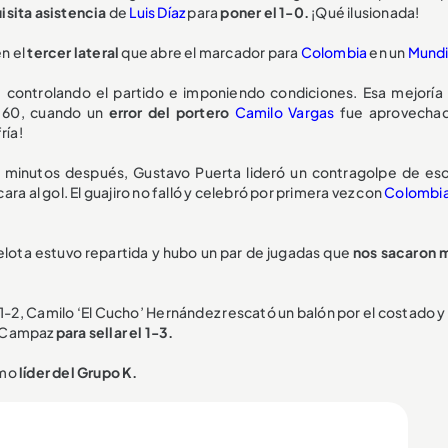
isita asistencia
de
Luis Díaz
para
poner el 1-0.
¡Qué ilusionada!
en el
tercer lateral
que abre el marcador para
Colombia
en un
Mundi
, controlando el partido e imponiendo condiciones. Esa mejoría 
o 60, cuando un
error del portero
Camilo Vargas
fue aprovecha
ría!
o minutos después, Gustavo Puerta lideró un contragolpe de es
ara al gol. El guajiro no falló y celebró por primera vez con
Colombi
pelota estuvo repartida y hubo un par de jugadas que
nos sacaron 
 1-2, Camilo ‘El Cucho’ Hernández rescató un balón por el costado 
n Campaz
para sellar el 1-3.
omo
líder del Grupo K.