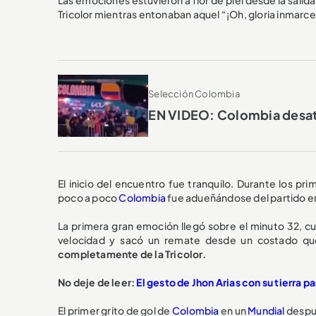
Tricolor mientras entonaban aquel “¡Oh, gloria inmarce
Selección Colombia
EN VIDEO: Colombia desató
El inicio del encuentro fue tranquilo. Durante los p
poco a poco
Colombia
fue adueñándose del partido en
La primera gran emoción llegó sobre el minuto 32, 
velocidad y sacó un remate desde un costado que
completamente de la Tricolor.
No deje de leer:
El gesto de Jhon Arias con su tierra 
El primer grito de gol de
Colombia
en un
Mundial
despué