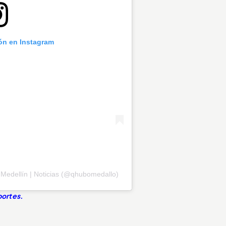
ión en Instagram
Medellín | Noticias (@qhubomedallo)
ortes.