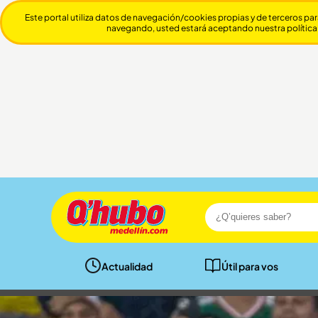
Este portal utiliza datos de navegación/cookies propias y de terceros par
navegando, usted estará aceptando nuestra política
Actualidad
Útil para vos