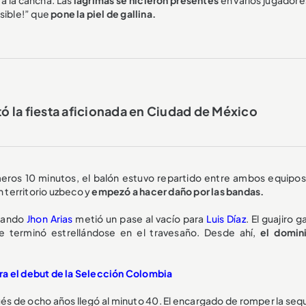
sible!” que
pone la piel de gallina.
 la fiesta aficionada en Ciudad de México
rimeros 10 minutos, el balón estuvo repartido entre ambos equipos
 territorio uzbeco y
empezó a hacer daño por las bandas.
cuando
Jhon Arias
metió un pase al vacío para
Luis Díaz
. El guajiro 
 terminó estrellándose en el travesaño. Desde ahí,
el domin
para el debut de la Selección Colombia
s de ocho años llegó al minuto 40. El encargado de romper la sequ