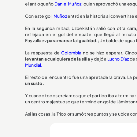
el antioqueño
Daniel Muñoz,
quien aprovechó una
exqu
Con este gol,
Muñoz
entró en la historia al convertirse 
En la segunda mitad, Uzbekistán salió con otra cara
reflejada en el gol del empate, que llegó al minut
Fayzullaev
para marcar la igualdad.
¡Un balde de agua f
La respuesta de
Colombia
no se hizo esperar. Cinc
levantan a cualquiera de la silla
y dejó a
Lucho Díaz
de c
Mundial.
El resto del encuentro fue una apretadera brava. La 
un susto.
Y cuando todos creíamos que el partido iba a terminar
un centro majestuoso que terminó en gol de Jáminto
Así las cosas, la Tricolor sumó tres puntos y se ubica c