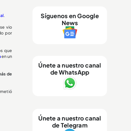
Síguenos en Google
al
.
News
se vio
do por
os que
a
en un
Únete a nuestro canal
de WhatsApp
más de
y metió
Únete a nuestro canal
de Telegram