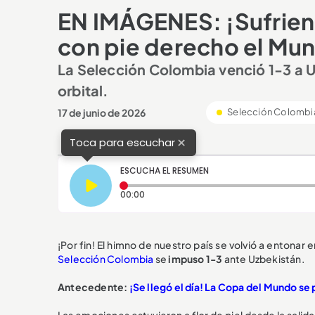
EN IMÁGENES: ¡Sufrien
con pie derecho el Mun
La Selección Colombia venció 1-3 a Uzb
orbital.
17 de junio de 2026
Selección Colombi
×
Toca para escuchar
ESCUCHA EL RESUMEN
Tiempo transcurrido: 0 segundos
00:00
¡Por fin! El himno de nuestro país se volvió a entonar 
Selección Colombia
se
impuso 1-3
ante Uzbekistán.
Antecedente:
¡Se llegó el día! La Copa del Mundo se 
Las emociones estuvieron a flor de piel desde la salida