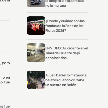
le aceptó plata para que
no lo multara
¿Dónde y cuándo son las
fondas de la Feria de las
Flores 2026?
EN VIDEO: Accidente en el
Túnel de Oriente dejó
ocho heridos
, pero
A Juan Daniel lo mataron a
ganó en
balazos cuando cruzaba
io fue
un puente en Belén
ía fue