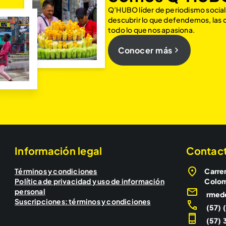
Q’HUBO líder de periodismo social
descubrir lo que defendemos, las
todo lo que nos apasiona.
Conocer más
Información legal
Contac
Términos y condiciones
Carrer
Política de privacidad y uso de información
Colo
personal
rmed
Suscripciones: términos y condiciones
(57) 
(57) 3