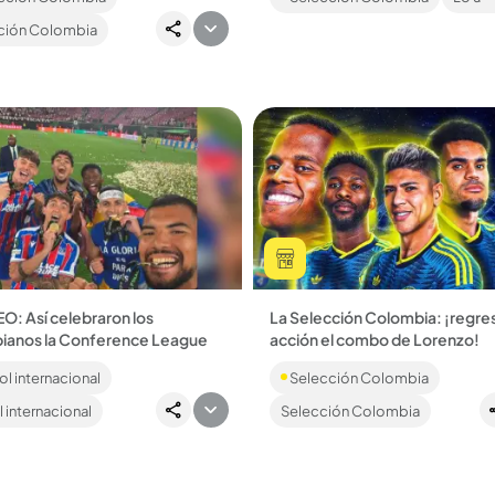
es más líder que nunca del Gru
ción Colombia
con 6 puntos en la...
O: Así celebraron los
La Selección Colombia: ¡regres
ianos la Conference League
acción el combo de Lorenzo!
Muñoz y Jefferson Lerma se
Hoy a las 6:30 se enfrentará co
l internacional
Selección Colombia
ieron en los primeros
Croacia en un partido amistoso.
anos en ganar este título. A la
 internacional
Selección Colombia
ración de la...