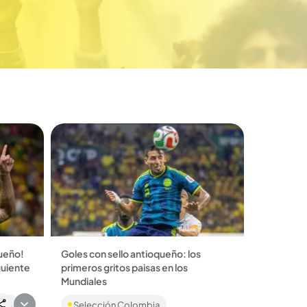
ueño!
Goles con sello antioqueño: los
guiente
primeros gritos paisas en los
Mundiales
-0 a
Daniel Muñoz marcó su primer gol en
imo
Selección Colombia
ngo y
un Mundial en el debut victorioso ante