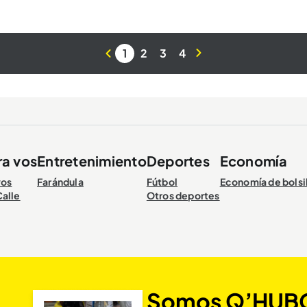
1
2
3
4
ra vos
Entretenimiento
Deportes
Economía
vos
Farándula
Fútbol
Economía de bolsi
Calle
Otros deportes
Somos Q’HUB