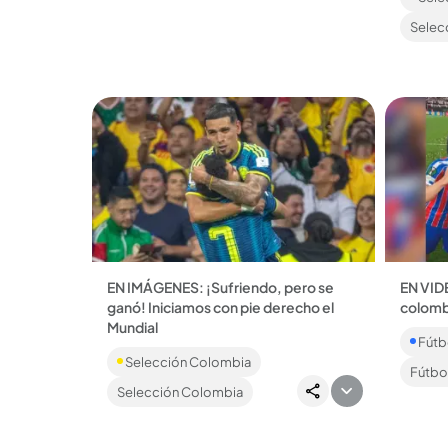
este Mundial...
Selec
EN IMÁGENES: ¡Sufriendo, pero se
EN VIDE
ganó! Iniciamos con pie derecho el
colomb
Daniel 
Mundial
Fútbo
convirt
La Selección Colombia venció 1-3 a
colombi
Selección Colombia
Uzbekistán y es líder parcial del Grupo
Fútbol
concent
K de la cita orbital....
Selección Colombia