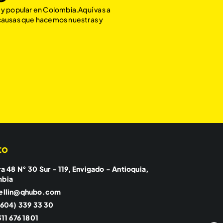
 y popular en Colombia.Aquí vas a
 causas que hacemos nuestras y
to
a 48 N° 30 Sur - 119, Envigado - Antioquia,
mbia
ellin@qhubo.com
(604) 339 33 30
11 676 1801