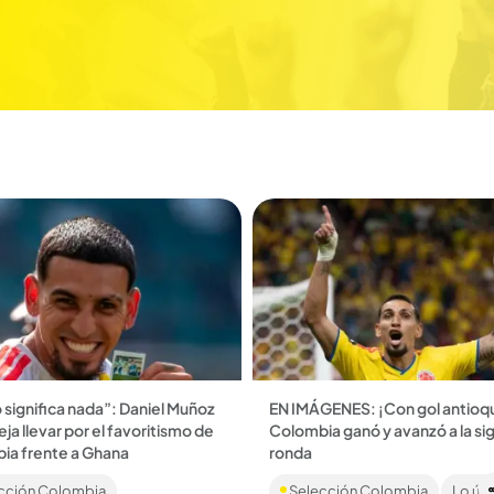
 significa nada”: Daniel Muñoz
EN IMÁGENES: ¡Con gol antioq
eja llevar por el favoritismo de
Colombia ganó y avanzó a la si
ia frente a Ghana
ronda
La Selección Colombia venció 1
cción Colombia
Selección Colombia
Lo últ
República Democrática del Co