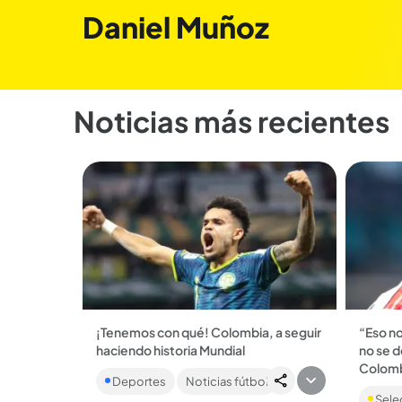
Daniel Muñoz
Noticias más recientes
¡Tenemos con qué! Colombia, a seguir
“Eso no
haciendo historia Mundial
no se d
La Selección Colombia buscará este
Colomb
Deportes
Noticias fútbol
martes, 7 de julio (3:00 p.m.) ante Suiza
continuar el buen camino que trae en
Sele