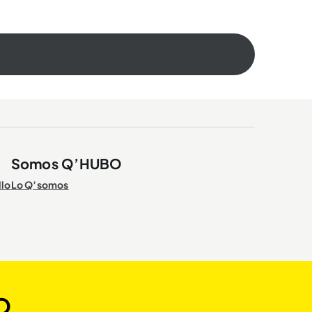
Somos Q’HUBO
llo
Lo Q’somos
O