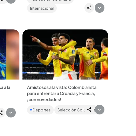
po K
Uzbekistán (1-3). El de Amalfi se
Internacional
convirtió en...
a a la
Amistosos a la vista: Colombia lista
para enfrentar a Croacia y Francia,
ntra
¡con novedades!
...
Entre los elegidos, solo hay un jugador
Deportes
Selección Colombia
de la Liga colombiana. Repase quiénes
son los 26 elegidos por Néstor
Lorenzo. ...