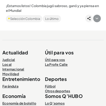
¡Estamos listos! Colombia jugó sabroso, ganó y ya piensa en
el Mundial
Con un Jhon Arias intratable y la magia intacta de James
Selección Colombia
Lo último
Rodríguez, la Tricolor derrotó a Jordania en San Diego y dejó
la...
Actualidad
Útil para vos
Compartir Noticia
Judicial
Útil para vos
Local
La Profe Calle
Internacional
Movilidad
Entretenimiento
Deportes
Farándula
Fútbol
Otros deportes
Economía
Somos Q’HUBO
Economía de bolsillo
Lo Q’somos