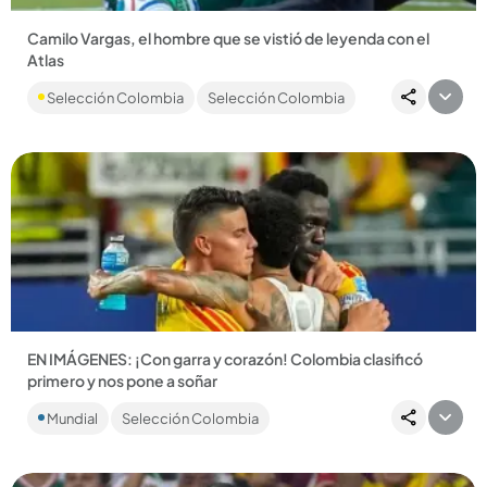
Camilo Vargas, el hombre que se vistió de leyenda con el
Atlas
El bogotano es el jugador más querido del Atlas de
Selección Colombia
Selección Colombia
Guadalajara y Q’HUBO comprobó la devoción por el arquero.
...
Compartir Noticia
EN IMÁGENES: ¡Con garra y corazón! Colombia clasificó
primero y nos pone a soñar
La Selección Colombia igualó 0-0 ante Portugal y se clasificó
Mundial
Selección Colombia
como primero del Grupo K. ¿Quién es su rival en la siguiente...