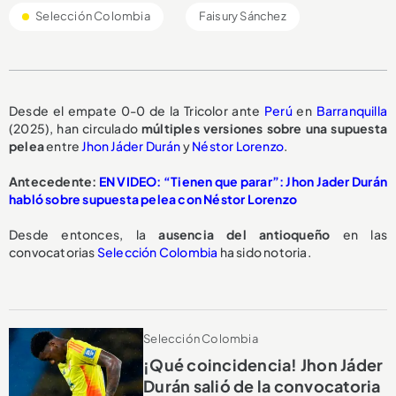
Selección Colombia
Faisury Sánchez
Desde el empate 0-0 de la Tricolor ante
Perú
en
Barranquilla
(2025), han circulado
múltiples versiones
sobre una
supuesta
pelea
entre
Jhon Jáder Durán
y
Néstor Lorenzo
.
Antecedente:
EN VIDEO: “Tienen que parar”: Jhon Jader Durán
habló sobre supuesta pelea con Néstor Lorenzo
Desde entonces, la
ausencia del antioqueño
en las
convocatorias
Selección Colombia
ha sido notoria.
Selección Colombia
¡Qué coincidencia! Jhon Jáder
Durán salió de la convocatoria