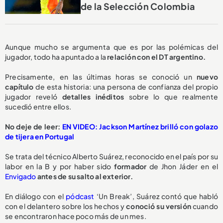
de la Selección Colombia
Aunque mucho se argumenta que es por las polémicas del
jugador, todo ha apuntado a la
relación con el DT argentino.
Precisamente, en las últimas horas se conoció un
nuevo
capítulo
de esta historia: una persona de confianza del propio
jugador reveló
detalles inéditos
sobre lo que realmente
sucedió entre ellos.
No deje de leer:
EN VIDEO: Jackson Martínez brilló con golazo
de tijera en Portugal
Se trata del técnico Alberto Suárez, reconocido en el país por su
labor en la B y por haber sido
formador
de Jhon Jáder en el
Envigado
antes de su salto al exterior.
En diálogo con el
pódcast
‘Un Break’, Suárez contó que habló
con el delantero sobre los hechos y
conoció su versión
cuando
se encontraron hace poco más de un mes.