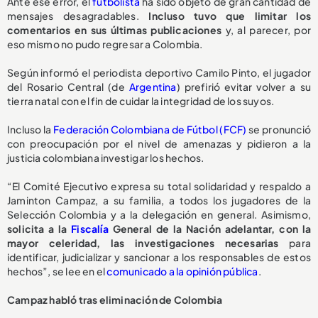
Ante ese error, el
futbolista
ha sido objeto de gran cantidad de
mensajes desagradables.
Incluso tuvo que limitar los
comentarios en sus últimas publicaciones
y, al parecer, por
eso mismo no pudo regresar a Colombia.
Según informó el periodista deportivo Camilo Pinto, el jugador
del Rosario Central (de
Argentina
) prefirió evitar volver a su
tierra natal con el fin de cuidar la integridad de los suyos.
Incluso la
Federación Colombiana de Fútbol (FCF)
se pronunció
con preocupación por el nivel de amenazas y pidieron a la
justicia colombiana investigar los hechos.
“El Comité Ejecutivo expresa su total solidaridad y respaldo a
Jaminton Campaz, a su familia, a todos los jugadores de la
Selección Colombia y a la delegación en general. Asimismo,
solicita a la
Fiscalía
General de la Nación adelantar, con la
mayor celeridad, las investigaciones necesarias
para
identificar, judicializar y sancionar a los responsables de estos
hechos”, se lee en el
comunicado a la opinión pública
.
Campaz habló tras eliminación de Colombia