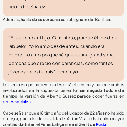
rico”, dijo Suárez.
Además, habló
de su cercanía
con el jugador del Benfica.
“Él es como mi hijo. O mi nieto, porque él me dice
‘abuelo’. Yo lo amo desde antes, cuando era
pobre. Lo amo porque sé que es una grandísima
persona que creció con carencias, como tantos
jóvenes de este país”, concluyó.
Lo cierto es que para verdades está el tiempo y, aunque ambos
involucrados en la supuesta pelea
lo han negado todo este
tiempo
, la versión de Alberto Suárez parece coger fuerza en
redes sociales
.
Cabe señalar que el último año del jugador
de 22 años
no ha sido
el mejor, pues desde su salida del Aston Villa no ha tenido mayor
continuidad
ni en el Fenerbahçe ni en el Zenit de
Rusia
.