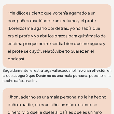
“Me dijo: es cierto que yo tenía agarrado a un
compañero haciéndole un reclamo y el profe
(Lorenzo) me agarró por detrás, yo no sabía que
era el profe y yo abrí los brazos para quitármelo de
encima porque no me sentía bien que me agarra y
el profe se cayó”, relató Alberto Suárez en el
pódcast.
Seguidamente, el estratega vallecaucano
hizo una reflexión
en
la que
aseguró que Durán no es una mala persona
, pues no le ha
hecho daño a nadie.
“Jhon Jáder no es una mala persona, no le ha hecho
daño a nadie, él es un niño, un niño con mucho
dinero, y lo que le duele al país es que es un niño