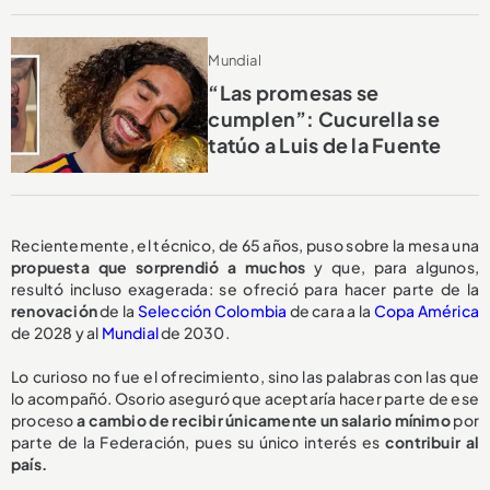
Mundial
“Las promesas se
cumplen”: Cucurella se
tatúo a Luis de la Fuente
Recientemente, el técnico, de 65 años, puso sobre la mesa una
propuesta
que sorprendió a muchos
y que, para algunos,
resultó incluso exagerada: se ofreció para hacer parte de la
renovación
de la
Selección Colombia
de cara a la
Copa América
de 2028 y al
Mundial
de 2030.
Lo curioso no fue el ofrecimiento, sino las palabras con las que
lo acompañó. Osorio aseguró que aceptaría hacer parte de ese
proceso
a cambio de recibir
únicamente un salario mínimo
por
parte de la Federación, pues su único interés es
contribuir al
país.