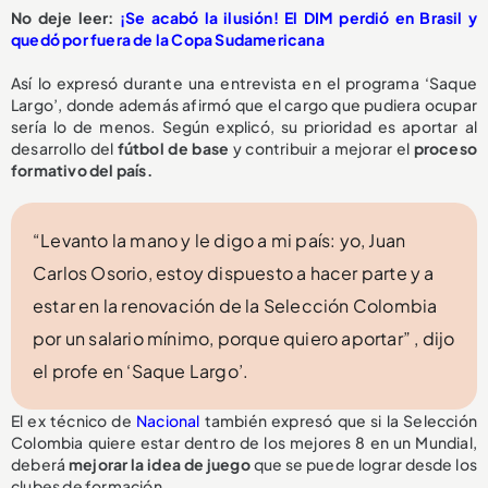
No deje leer:
¡Se acabó la ilusión! El DIM perdió en Brasil y
quedó por fuera de la Copa Sudamericana
Así lo expresó durante una entrevista en el programa ‘Saque
Largo’, donde además afirmó que el cargo que pudiera ocupar
sería lo de menos. Según explicó, su prioridad es aportar al
desarrollo del
fútbol de base
y contribuir a mejorar el
proceso
formativo del país.
“Levanto la mano y le digo a mi país: yo, Juan
Carlos Osorio, estoy dispuesto a hacer parte y a
estar en la renovación de la Selección Colombia
por un salario mínimo, porque quiero aportar” , dijo
el profe en ‘Saque Largo’.
El ex técnico de
Nacional
también expresó que si la Selección
Colombia quiere estar dentro de los mejores 8 en un Mundial,
deberá
mejorar la idea de juego
que se puede lograr desde los
clubes de formación.