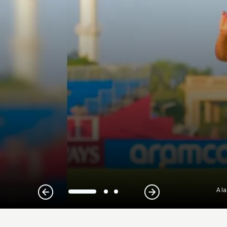
A l
1
2
3