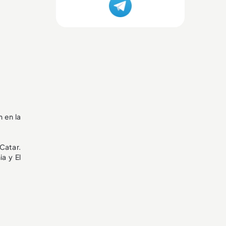
 en la
 Catar.
a y El