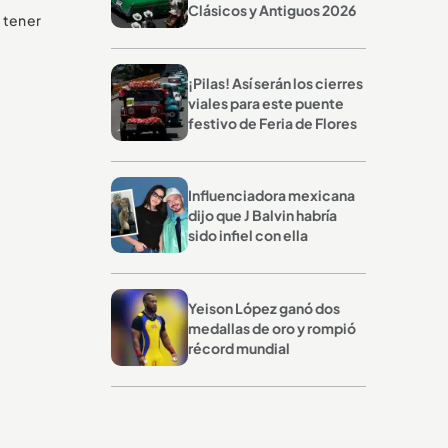
Clásicos y Antiguos 2026
 tener
¡Pilas! Así serán los cierres
viales para este puente
festivo de Feria de Flores
Influenciadora mexicana
dijo que J Balvin habría
sido infiel con ella
Yeison López ganó dos
medallas de oro y rompió
récord mundial