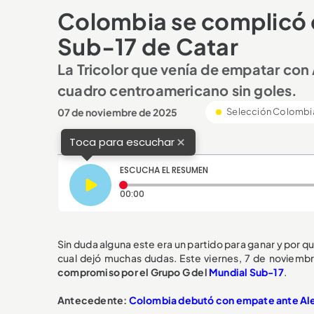
Colombia se complicó c
Sub-17 de Catar
La Tricolor que venía de empatar con
cuadro centroamericano sin goles.
07 de noviembre de 2025
Selección Colombi
×
Toca para escuchar
ESCUCHA EL RESUMEN
Tiempo transcurrido: 0 segundos
00:00
Sin duda alguna este era un partido para ganar y por 
cual dejó muchas dudas. Este viernes, 7 de noviembr
compromiso por el Grupo G del
Mundial Sub-17
.
Antecedente:
Colombia debutó con empate ante Ale