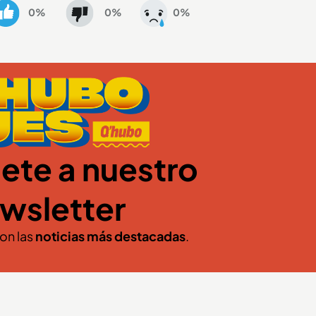
0%
0%
0%
ete a nuestro
wsletter
con las
noticias más destacadas
.