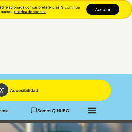
dad relacionada con sus preferencias. Si continúa
Aceptar
n nuestra
politica de cookies
Cerrar
Accesibilidad
omía
Somos Q’HUBO