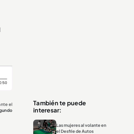
l
l
Duración: 50 segundos
0:50
También te puede
ante el
interesar:
egundo
Las mujeres al volante en
el Desfile de Autos