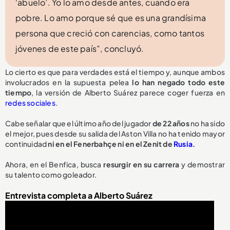
‘abuelo’. Yo lo amo desde antes, cuando era
pobre. Lo amo porque sé que es una grandísima
persona que creció con carencias, como tantos
jóvenes de este país”, concluyó.
Lo cierto es que para verdades está el tiempo y, aunque ambos
involucrados en la supuesta pelea
lo han negado todo este
tiempo
, la versión de Alberto Suárez parece coger fuerza en
redes sociales
.
Cabe señalar que el último año del jugador
de 22 años
no ha sido
el mejor, pues desde su salida del Aston Villa no ha tenido mayor
continuidad
ni en el Fenerbahçe ni en el Zenit de
Rusia
.
Ahora, en el Benfica, busca
resurgir en su carrera
y demostrar
su talento como goleador.
Entrevista completa a Alberto Suárez