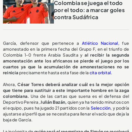
Colombia se juega el todo
por el todo: a marcar goles
contra Sudáfrica
García, defensor que pertenece a
Atlético Nacional,
fue
amonestado en la primera fecha del Grupo F, en el triunfo de
Colombia 1-0 frente Arabia Saudita y
al recibir la segunda
amonestación ante los africanos se pierde el juego por los
cuartos ya que la acumulación de amonestaciones no se
reinicia
precisamente hasta esta fase de la
cita orbital.
Ahora,
César Torres deberá analizar cuál es la mejor opción
que tiene para sustituir a este importante hombre en la zaga
colombiana.
Una de las cartas que suena es el defensa del
Deportivo Pereira,
Julián Bazán,
quien ya ha tenido minutos con
el equipo, pues ha jugado 21 partidos con la
Selección
, y podría
ajustarse al perfil que se necesita para llenar el vacío que deja la
baja de García.
La incógnita de
quién será el reemplazo de Simón se resolverá