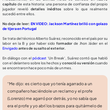
capítulo
de esta historia: una persona de confianza del propio
jugador reveló
detalles inéditos
sobre lo que realmente
sucedió entre ellos.
No deje de leer:
EN VIDEO: Jackson Martínez brilló con golazo
de tijera en Portugal
Se trata del técnico Alberto Suárez, reconocido en el país por su
labor en la B y por haber sido
formador
de Jhon Jáder en el
Envigado
antes de su salto al exterior.
En diálogo con el
pódcast
‘Un Break’, Suárez contó que habló
con el delantero sobre los hechos y
conoció su versión
cuando
se encontraron hace poco más de un mes.
“Me dijo: es cierto que yo tenía agarrado a un
compañero haciéndole un reclamo y el profe
(Lorenzo) me agarró por detrás, yo no sabía que
era el profe y yo abrí los brazos para quitármelo de