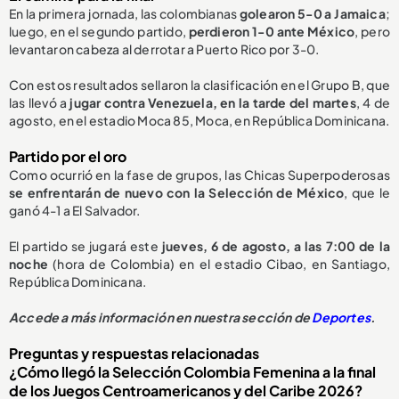
En la primera jornada, las colombianas
golearon 5-0 a Jamaica
;
luego, en el segundo partido,
perdieron 1-0 ante México
, pero
levantaron cabeza al derrotar a Puerto Rico por 3-0.
Con estos resultados sellaron la clasificación en el Grupo B, que
las llevó a
jugar contra Venezuela, en la tarde del martes
, 4 de
agosto, en el estadio Moca 85, Moca, en República Dominicana.
Partido por el oro
Como ocurrió en la fase de grupos, las Chicas Superpoderosas
se enfrentarán de nuevo con la
S
elección de México
,
que le
ganó 4-1
a El Salvador.
El partido se jugará este
jueves, 6 de agosto, a las 7:00 de la
noche
(hora de Colombia) en el estadio Cibao, en Santiago,
República Dominicana.
Accede a más información en nuestra sección de
Deportes
.
Preguntas y respuestas relacionadas
¿Cómo llegó la Selección Colombia Femenina a la final
de los Juegos Centroamericanos y del Caribe 2026?