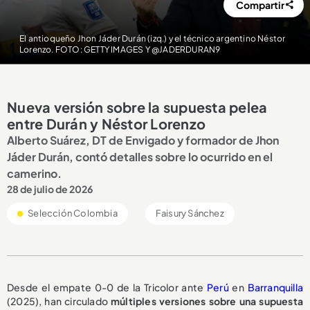
Compartir
El antioqueño Jhon Jáder Durán (izq.) y el técnico argentino Néstor
Lorenzo. FOTO: GETTY IMAGES Y @JADERDURAN9
Nueva versión sobre la supuesta pelea
entre Durán y Néstor Lorenzo
Alberto Suárez, DT de Envigado y formador de Jhon
Jáder Durán, contó detalles sobre lo ocurrido en el
camerino.
28 de julio de 2026
Selección Colombia
Faisury Sánchez
Desde el empate 0-0 de la Tricolor ante
Perú
en
Barranquilla
(2025), han circulado
múltiples versiones
sobre una
supuesta