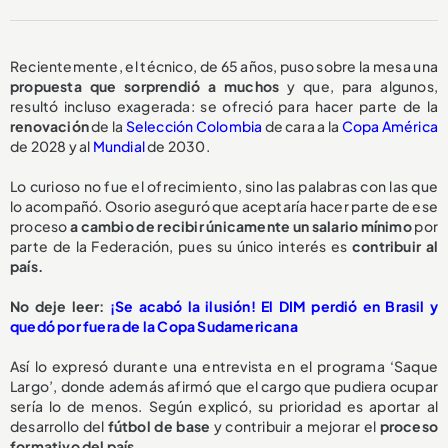
Recientemente, el técnico, de 65 años, puso sobre la mesa una
propuesta
que sorprendió a muchos
y que, para algunos,
resultó incluso exagerada: se ofreció para hacer parte de la
renovación
de la
Selección Colombia
de cara a la
Copa América
de 2028 y al
Mundial
de 2030.
Lo curioso no fue el ofrecimiento, sino las palabras con las que
lo acompañó. Osorio aseguró que aceptaría hacer parte de ese
proceso
a cambio de recibir
únicamente un salario mínimo
por
parte de la Federación, pues su único interés es
contribuir al
país.
No deje leer:
¡Se acabó la ilusión! El DIM perdió en Brasil y
quedó por fuera de la Copa Sudamericana
Así lo expresó durante una entrevista en el programa ‘Saque
Largo’, donde además afirmó que el cargo que pudiera ocupar
sería lo de menos. Según explicó, su prioridad es aportar al
desarrollo del
fútbol de base
y contribuir a mejorar el
proceso
formativo del país.