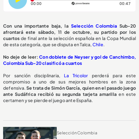
Tiempo transcurrido: 0 segundos
Dura
00:00
00:47
Con una importante baja, la
Selección Colombia
Sub-20
afrontará este sábado, 11 de octubre, su partido por los
cuartos
de final ante la selección española en la Copa Mundial
de esta categoría, que se disputa en Talca,
Chile
.
No deje de leer:
Con doblete de Neyser y gol de Canchimbo,
Colombia Sub-20 clasificó a cuartos
Por sanción disciplinaria,
La Tricolor
perderá para este
compromiso a uno de sus mejores hombres en la zona
defensiva.
Se trata de Simón García, quien en el pasado juego
ante Sudáfrica recibió su segunda tarjeta amarilla
en este
certamen y se pierde el juego ante España.
Selección Colombia