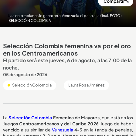
Compartir
Las colombianas le ganaron a Venezuela el paso a la final. FOTO:
SELECCIÓN COLOMBIA
Selección Colombia femenina va por el oro
en los Centroamericanos
El partido será este jueves, 6 de agosto, a las 7:00 de la
noche.
05 de agosto de 2026
Selección Colombia
Laura Rosa Jiménez
La
Selección Colombia
Femenina de Mayores
, que está en los
Juegos Centroamericanos y del Caribe 2026
, luego de haber
vencido a su similar de
Venezuela
4-3 en la tanda de penales,
luego de empatar 2-2 en el tiempo reglamentario, buscará la