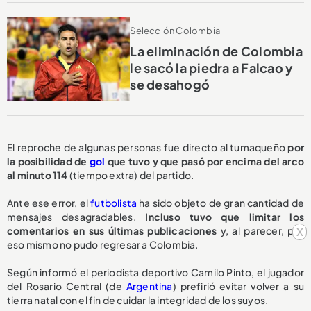
Selección Colombia
La eliminación de Colombia
le sacó la piedra a Falcao y
se desahogó
El reproche de algunas personas fue directo al tumaqueño
por
la posibilidad de
gol
que tuvo y que pasó por encima del arco
al minuto 114
(tiempo extra) del partido.
Ante ese error, el
futbolista
ha sido objeto de gran cantidad de
mensajes desagradables.
Incluso tuvo que limitar los
x
comentarios en sus últimas publicaciones
y, al parecer, por
eso mismo no pudo regresar a Colombia.
Según informó el periodista deportivo Camilo Pinto, el jugador
del Rosario Central (de
Argentina
) prefirió evitar volver a su
tierra natal con el fin de cuidar la integridad de los suyos.