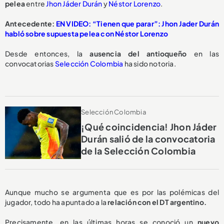
pelea
entre
Jhon Jáder Durán
y
Néstor Lorenzo
.
Antecedente:
EN VIDEO: “Tienen que parar”: Jhon Jader Durán
habló sobre supuesta pelea con Néstor Lorenzo
Desde entonces, la
ausencia del antioqueño
en las
convocatorias
Selección Colombia
ha sido notoria.
Selección Colombia
¡Qué coincidencia! Jhon Jáder
Durán salió de la convocatoria
de la Selección Colombia
Aunque mucho se argumenta que es por las polémicas del
jugador, todo ha apuntado a la
relación con el DT argentino.
Precisamente, en las últimas horas se conoció un
nuevo