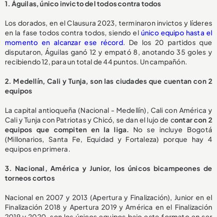
1. Águilas, único invicto del todos contra todos
Los dorados, en el Clausura 2023, terminaron invictos y líderes
en la fase todos contra todos, siendo el
único equipo hasta el
momento en alcanzar ese récord
. De los 20 partidos que
disputaron, Águilas ganó 12 y empató 8, anotando 35 goles y
recibiendo 12, para un total de 44 puntos. Un campañón.
2. Medellín, Cali y Tunja, son las ciudades que cuentan con 2
equipos
La capital antioqueña (Nacional - Medellín), Cali con América y
Cali y Tunja con Patriotas y Chicó, se dan el lujo de c
ontar con 2
equipos que compiten en la liga.
No se incluye Bogotá
(Millonarios, Santa Fe, Equidad y Fortaleza) porque hay 4
equipos en primera.
3. Nacional, América y Junior, los únicos bicampeones de
torneos cortos
Nacional en 2007 y 2013 (Apertura y Finalización), Junior en el
Finalización 2018 y Apertura 2019 y América en el Finalización
2019 y 2020, son los únicos equipos bajo este formato en ser