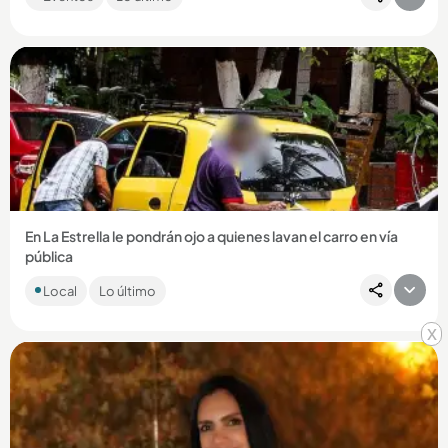
se...
Compartir Noticia
En La Estrella le pondrán ojo a quienes lavan el carro en vía
pública
La Alcaldía de ese municipio está tomando medidas para
Local
Lo último
evitar que los conductores y los establecimientos de lavado
de carros...
x