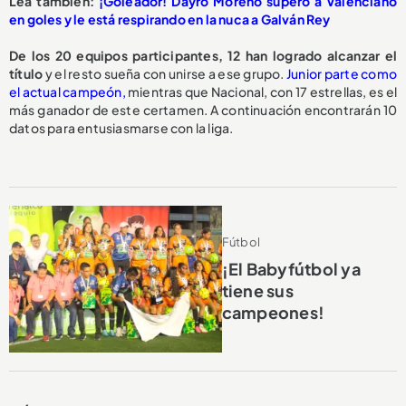
Lea también:
¡Goleador! Dayro Moreno superó a Valenciano
en goles y le está respirando en la nuca a Galván Rey
De los 20 equipos participantes, 12 han logrado alcanzar el
título
y el resto sueña con unirse a ese grupo.
Junior parte como
el actual campeón,
mientras que Nacional, con 17 estrellas, es el
más ganador de este certamen. A continuación encontrarán 10
datos para entusiasmarse con la liga.
Fútbol
¡El Babyfútbol ya
tiene sus
campeones!