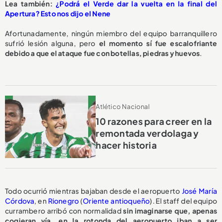
Lea también:
¿Podrá el Verde dar la vuelta en la final del
Apertura? Esto nos dijo el Nene
Afortunadamente, ningún miembro del equipo barranquillero
sufrió lesión alguna, pero
el momento sí fue escalofriante
debido a que el ataque fue con botellas, piedras y huevos
.
Atlético Nacional
10 razones para creer en la
remontada verdolaga y
hacer historia
Todo ocurrió mientras bajaban desde el aeropuerto
José María
Córdova
, en
Rionegro
(
Oriente antioqueño
). El staff del equipo
currambero arribó con normalidad
sin imaginarse que, apenas
cogieran vía, en la rotonda del aeropuerto iban a ser