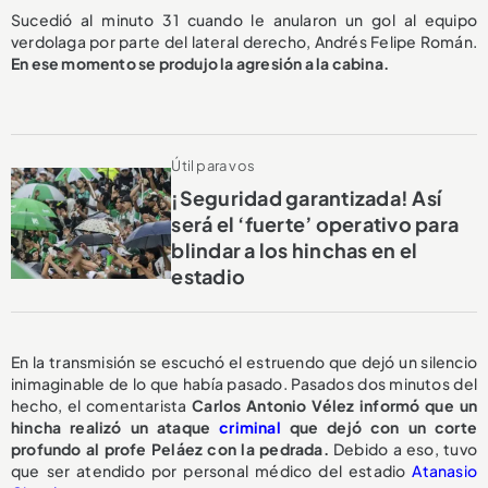
Sucedió al minuto 31 cuando le anularon un gol al equipo
verdolaga por parte del lateral derecho, Andrés Felipe Román.
En ese momento se produjo la agresión a la cabina.
Útil para vos
¡Seguridad garantizada! Así
será el ‘fuerte’ operativo para
blindar a los hinchas en el
estadio
En la transmisión se escuchó el estruendo que dejó un silencio
inimaginable de lo que había pasado. Pasados dos minutos del
hecho, el comentarista
Carlos Antonio Vélez informó que un
hincha realizó un ataque
criminal
que dejó con un corte
profundo al profe Peláez con la pedrada.
Debido a eso, tuvo
que ser atendido por personal médico del estadio
Atanasio