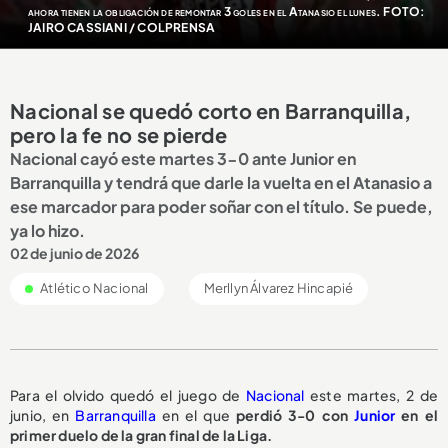
ahora tienen la obligación de remontar 3 goles en el Atanasio el lunes. FOTO:
JAIRO CASSIANI / COLPRENSA
Nacional se quedó corto en Barranquilla,
pero la fe no se pierde
Nacional cayó este martes 3-0 ante Junior en
Barranquilla y tendrá que darle la vuelta en el Atanasio a
ese marcador para poder soñar con el título. Se puede,
ya lo hizo.
02 de junio de 2026
Atlético Nacional
Merllyn Álvarez Hincapié
Para el olvido quedó el juego de
Nacional
este martes, 2 de
junio, en
Barranquilla
en el que
perdió 3-0 con
Junior
en el
primer duelo de la gran final de la Liga.