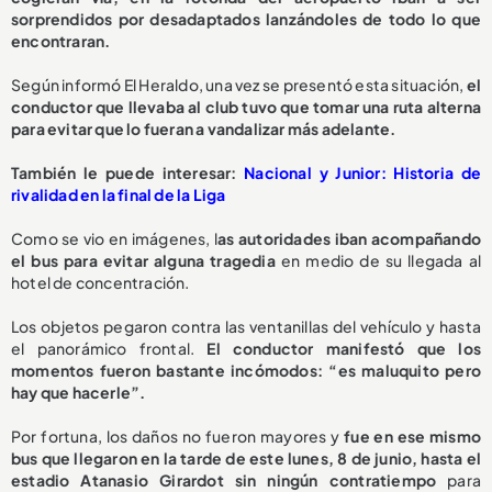
sorprendidos por desadaptados lanzándoles de todo lo que
encontraran.
Según informó El Heraldo, una vez se presentó esta situación,
el
conductor que llevaba al club tuvo que tomar una ruta alterna
para evitar que lo fueran a vandalizar más adelante.
También le puede interesar:
Nacional y Junior: Historia de
rivalidad en la final de la Liga
Como se vio en imágenes, l
as autoridades iban acompañando
el bus para evitar alguna tragedia
en medio de su llegada al
hotel de concentración.
Los objetos pegaron contra las ventanillas del vehículo y hasta
el panorámico frontal.
El conductor manifestó que los
momentos fueron bastante incómodos: “es maluquito pero
hay que hacerle”.
Por fortuna, los daños no fueron mayores y
fue en ese mismo
bus que llegaron en la tarde de este lunes, 8 de junio, hasta el
estadio Atanasio Girardot sin ningún contratiempo
para