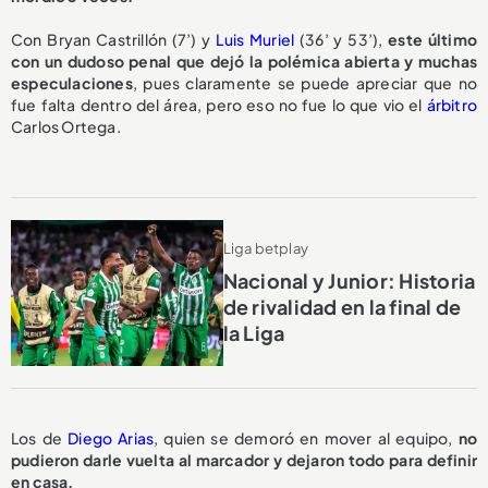
Con Bryan Castrillón (7’) y
Luis Muriel
(36’ y 53’),
este último
con un dudoso penal que dejó la polémica abierta y muchas
especulaciones
, pues claramente se puede apreciar que no
fue falta dentro del área, pero eso no fue lo que vio el
árbitro
Carlos Ortega.
Liga betplay
Nacional y Junior: Historia
de rivalidad en la final de
la Liga
Los de
Diego Arias
, quien se demoró en mover al equipo,
no
pudieron darle vuelta al marcador y dejaron todo para definir
en casa.