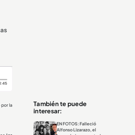
nas
Duración: 45 segundos
0:45
También te puede
 por la
interesar:
EN FOTOS: Falleció
Alfonso Lizarazo, el
ues
las