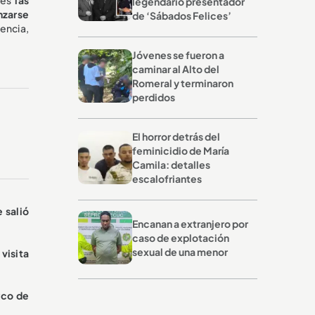
legendario presentador
nzarse
de ‘Sábados Felices’
tencia,
Jóvenes se fueron a
caminar al Alto del
Romeral y terminaron
perdidos
El horror detrás del
feminicidio de María
Camila: detalles
escalofriantes
 salió
Encanan a extranjero por
caso de explotación
sexual de una menor
 visita
rco de