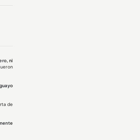
ero, ni
fueron
uguayo
rta de
amente