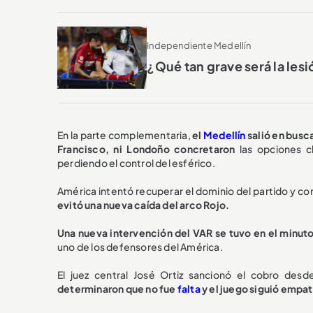
Independiente Medellín
¿Qué tan grave será la les
En la parte complementaria,
el
Medellín
salió en busca
Francisco, ni Londoño concretaron
las opciones 
perdiendo el control del esférico.
América intentó recuperar el dominio del partido y con 
evitó una nueva caída del arco Rojo.
Una nueva intervención del VAR se tuvo en el minuto
uno de los defensores del América.
El juez central José Ortiz sancionó el cobro des
determinaron que no fue
falta
y el juego siguió empat