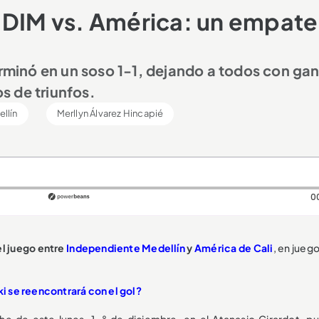
 DIM vs. América: un empate
erminó en un soso 1-1, dejando a todos con ga
s de triunfos.
llín
Merllyn Álvarez Hincapié
0
l juego entre
Independiente Medellín
y
América de Cali
, en juego
i se reencontrará con el gol?
e de este lunes, 1. ° de diciembre, en el Atanasio Girardot, p