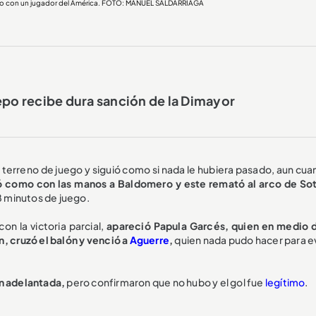
 tuvo con un jugador del América. FOTO: MANUEL SALDARRIAGA
epo recibe dura sanción de la Dimayor
 terreno de juego y siguió como si nada le hubiera pasado, aun cua
tió como con las manos a Baldomero y este remató al arco de So
8 minutos de juego.
on la victoria parcial,
apareció Papula Garcés, quien en medio 
n, cruzó el balón y venció a
Aguerre
,
quien nada pudo hacer para ev
ón adelantada,
pero confirmaron que no hubo y el gol fue
legítimo
.