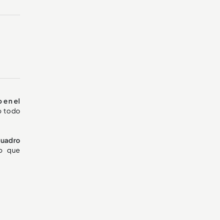
 en el
o todo
 cuadro
o que