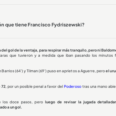
ión que tiene Francisco Fydriszewski?
 del gol de la ventaja, para respirar más tranquilo, pero ni Baldom
claras que tuvieron y a medida que iban pasando los minutos 
Barrios (64’) y Tilman (69’) puso en aprietos a Aguerre, pero
el ur
 72
, por un posible penal a favor del
Poderoso
tras una mano abie
de los doce pasos, pero
luego de revisar la jugada detallad
ado a un gol.