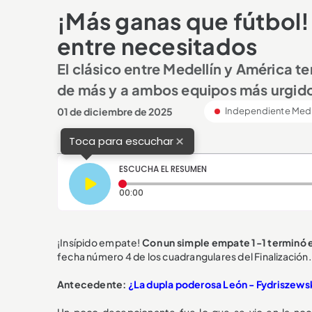
¡Más ganas que fútbol!
entre necesitados
El clásico entre Medellín y América t
de más y a ambos equipos más urgido
01 de diciembre de 2025
Independiente Mede
×
Toca para escuchar
ESCUCHA EL RESUMEN
Tiempo transcurrido: 0 segundos
00:00
¡Insípido empate!
Con un simple empate 1-1 terminó e
fecha número 4 de los cuadrangulares del Finalización.
Antecedente:
¿La dupla poderosa León - Fydriszewsk
Un poco decepcionante fue lo que se vio en la noch