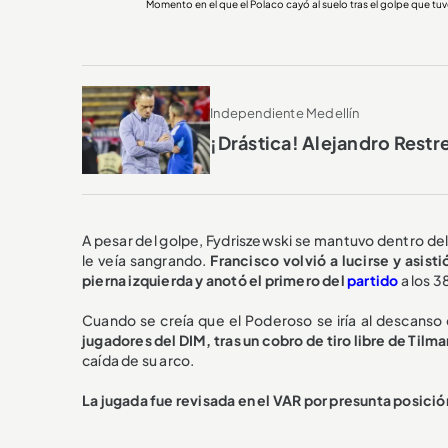
Momento en el que el Polaco cayó al suelo tras el golpe que
Independiente Medellín
¡Drástica! Alejandro Restr
A pesar del golpe, Fydriszewski se mantuvo dentro del
le veía sangrando.
Francisco volvió a lucirse y asis
pierna izquierda y anotó el primero del
partido
a los 3
Cuando se creía que el Poderoso se iría al descanso c
jugadores del DIM, tras un cobro de tiro libre de Tilma
caída de su arco.
La jugada fue revisada en el VAR por presunta posici