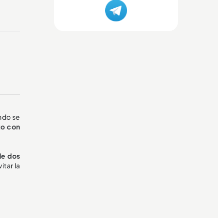
ndo se
to con
de dos
itar la