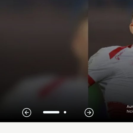
Aun
hic
1
2