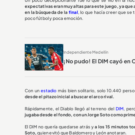
expectativas eran muy altas para este juego, ya que 
en la búsqueda de la
final
, lo que hacía creer que se 
poco fútbol y poca emoción.
Independiente Medellín
¡No pudo! El DIM cayó en C
Con un
estadio
más bien solitario, solo 10.440 pers
desde el pitazo inicial a buscar el arco rival.
Rápidamente, el Diablo llegó al terreno del
DIM
, per
jugaba desde el fondo, con un Jorge Soto como primer
El DIM no quería quedarse atrás y
a los 15 minutos t
Soto,
quien evitó que Baldomero y León anotaran.