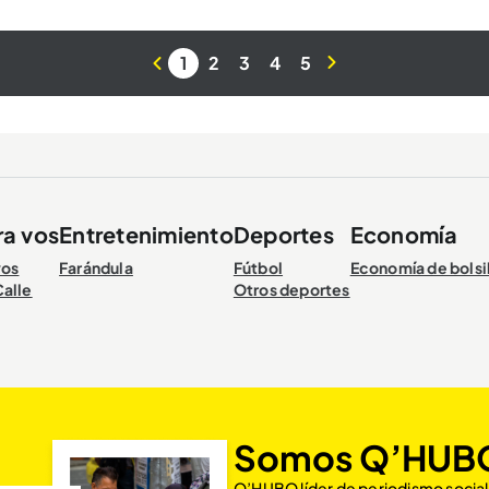
1
2
3
4
5
ra vos
Entretenimiento
Deportes
Economía
vos
Farándula
Fútbol
Economía de bolsi
Calle
Otros deportes
Somos Q’HUB
Q’HUBO líder de periodismo social