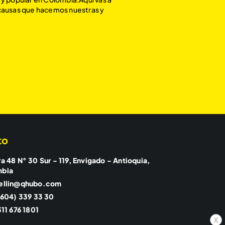
 causas que hacemos nuestras y
to
a 48 N° 30 Sur - 119, Envigado - Antioquia,
mbia
ellin@qhubo.com
(604) 339 33 30
11 676 1801
x