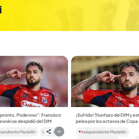
i
 pronto, Poderoso”: Francisco
¡Sufrido! Triunfazo del DIM y est
ewski se despidió del DIM
pelea por los octavos de Copa
ewski ya fue oficializado por su
Tres puntos de oro consiguió el
pendiente Medellín
Lo último
Independiente Medellín
lub, mientras que el Poderoso
anoche en Perú al derrotar en el
ó la salida de otros cinco
suspiro 3-2 a Cusco. Un empat