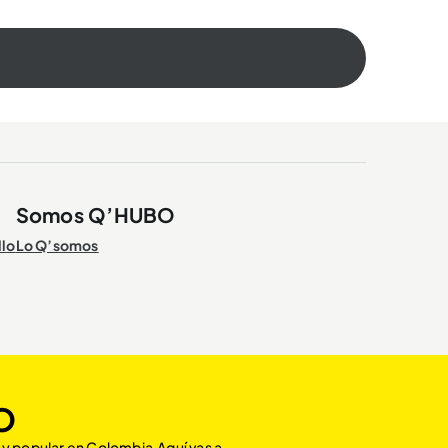
Somos Q’HUBO
llo
Lo Q’somos
O
 y popular en Colombia.Aquí vas a