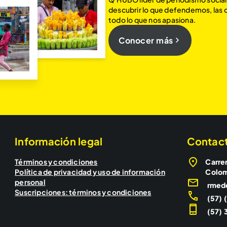
descubrir lo que defendemos, las
todo lo que nos apasiona.
Conocer más
Información legal
Contac
Términos y condiciones
Carrer
Política de privacidad y uso de información
Colo
personal
rmed
Suscripciones: términos y condiciones
(57) 
(57) 3