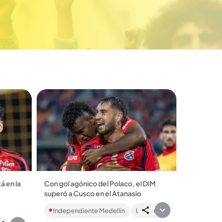
á en la
Con gol agónico del Polaco, el DIM
superó a Cusco en el Atanasio
 DIM
Reviva el gol que llevó al Rojo de
Independiente Medellín
Lo último
 último
Antioquia a sumar sus primeros tres
e en
puntos en la Copa Libertadores....