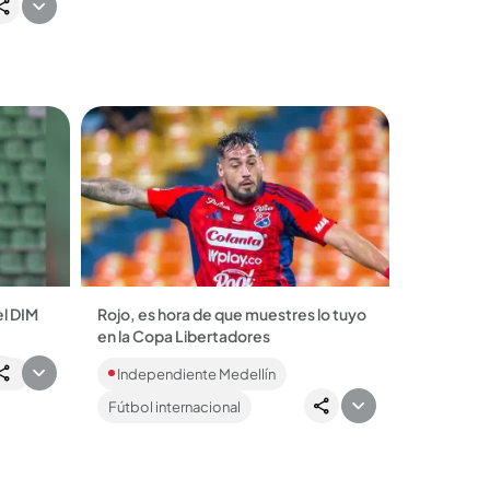
el DIM
Rojo, es hora de que muestres lo tuyo
en la Copa Libertadores
zewski
El DIM iniciará su camino en la fase de
deo
Independiente Medellín
nima
grupos del certamen continental este
 el gol
miércoles (7:00 p.m.) recibiendo a
Fútbol internacional
Estudiantes...