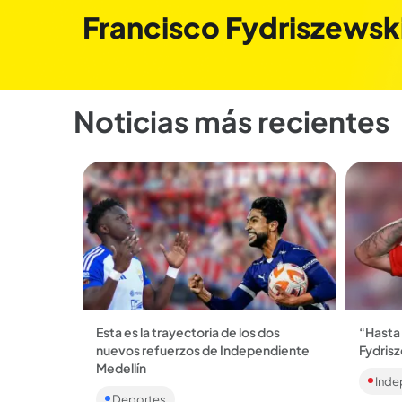
Francisco Fydriszewsk
Noticias más recientes
Esta es la trayectoria de los dos
“Hasta
nuevos refuerzos de Independiente
Fydrisz
Fydrisz
Medellín
Inde
nuevo c
El DIM anunció la llegada del defensor
confirm
Deportes
Alfonso Simarra y del delantero Jeison