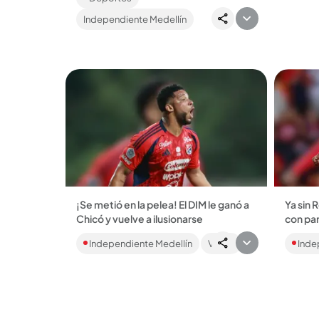
jugador
Medina....
Independiente Medellín
¡Se metió en la pelea! El DIM le ganó a
Ya sin 
Chicó y vuelve a ilusionarse
con par
El Rojo venció 2-0 y se posicionó en la
Este mi
Independiente Medellín
Video
Inde
décima casilla de Liga, igualando los 23
Boyacá 
puntos del Cali que va de 9.° y Santa
Estadio
Fe...
Itagüí, 