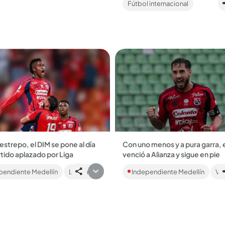
Fútbol internacional
es....
Argentina le...
Restrepo, el DIM se pone al día
Con uno menos y a pura garra, 
tido aplazado por Liga
venció a Alianza y sigue en pie
ércoles el Rojo recibe al
De la mano de Francisco Fydris
pendiente Medellín
Lo último
Independiente Medellín
Vi
Chicó a las 6:20 p.m., en el
el DIM salió victorioso por la mí
 Metropolitano Ditaires, de
diferencia en Valledupar. Reviva
válido por...
aquí....