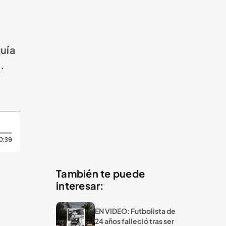
quía
.
Duración: 39 segundos
0:39
También te puede
interesar:
EN VIDEO: Futbolista de
24 años falleció tras ser