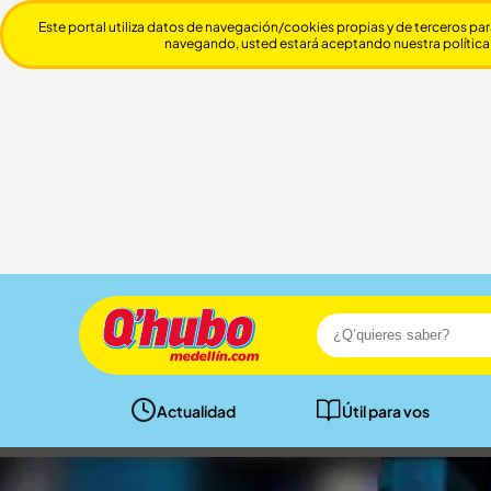
Este portal utiliza datos de navegación/cookies propias y de terceros par
navegando, usted estará aceptando nuestra política
Actualidad
Útil para vos