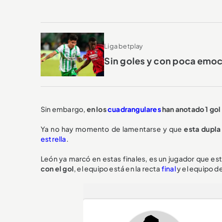
Liga betplay
Sin goles y con poca emoci
Sin embargo,
en los
cuadrangulares
han anotado 1 gol
Ya no hay momento de lamentarse y que
esta dupla
estrella
.
León ya marcó en estas finales, es un jugador que es
con el gol
, el equipo está en la recta
final
y el equipo de