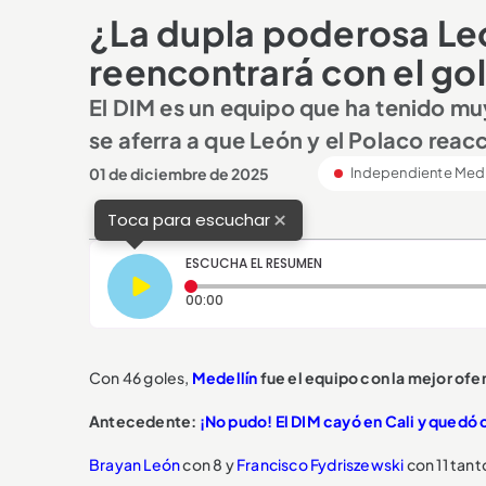
¿La dupla poderosa Leó
reencontrará con el go
El DIM es un equipo que ha tenido mu
se aferra a que León y el Polaco rea
01 de diciembre de 2025
Independiente Mede
×
Toca para escuchar
ESCUCHA EL RESUMEN
Tiempo transcurrido: 0 segundos
00:00
Con 46 goles,
Medellín
fue el equipo con la mejor ofe
Antecedente:
¡No pudo! El DIM cayó en Cali y quedó 
Brayan León
con 8 y
Francisco Fydriszewski
con 11 tant