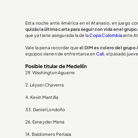
Esta noche ante América en el Atanasio, en juego co
quizás la última carta para seguir con vida en el grupo
que ya tiene asegurada la de la
Copa Colombia
ante At
Vale la pena recordar que
el DIM es colero del grupo 
equipos vienen de enfrentarse en
Cali
, el pasado juev
Posible titular de Medellín
29. Washington Aguerre
2. Léyser Chaverra
4. Kevin Mantilla
33. Daniel Londoño
26. Esneyder Mena
14. Baldomero Perlaza