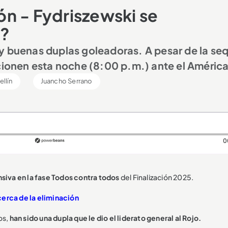
n - Fydriszewski se
l?
y buenas duplas goleadoras. A pesar de la se
ccionen esta noche (8:00 p.m.) ante el América
llín
Juancho Serrano
0
nsiva en la fase Todos contra todos
del Finalización 2025.
cerca de la eliminación
os,
han sido una dupla que le dio el liderato general al Rojo.