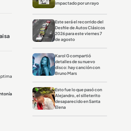
impactado por un rayo
Este será el recorrido del
Desfile de Autos Clásicos
2026 para este viernes 7
aisa
de agosto
Karol G compartió
detalles de su nuevo
disco: hay canción con
Bruno Mars
éptima
Esto fue lo que pasó con
intonía
Alejandro, el silleterito
desaparecido en Santa
Elena