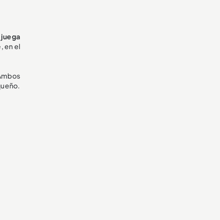
 juega
, en el
Ambos
oqueño.