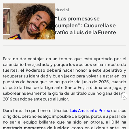
Mundial
“Las promesas se
cumplen”: Cucurella se
tatúo a Luis de la Fuente
Para no dar ventajas en un torneo que está apretado por el
calendario tan ajustado y porque los equipos se han mostrado
fuertes,
el Poderoso deberá hacer honor a este apelativo
y
recuperar su identidad y buen juego para volver a estar en los
puestos de honor que no ocupa desde junio de 2025, cuando
disputó la final de la Liga ante Santa Fe, la última que jugó, y
saborear nuevamente la gloria de un título que no gana desde
x
2016 cuando se antepuso al Junior.
Dura tarea la que tiene el técnico
Luis Amaranto Perea
con sus
dirigidos, pero no es algo imposible de lograr, porque a pesar de
no ser el equipo brillante que ha sido en otrora,
el DIM ha
mostrado momentos de lucidez
, como en el debut ante los