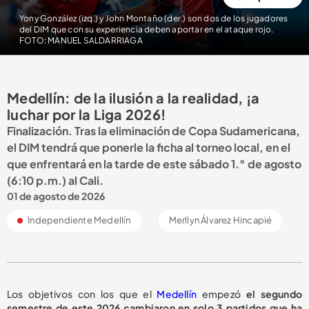
Yony González (izq.) y John Montaño (der.) son dos de los jugadores
del DIM que con su experiencia deben aportar en el ataque rojo.
FOTO: MANUEL SALDARRIAGA
Medellín: de la ilusión a la realidad, ¡a
luchar por la Liga 2026!
Finalización. Tras la eliminación de Copa Sudamericana,
el DIM tendrá que ponerle la ficha al torneo local, en el
que enfrentará en la tarde de este sábado 1.° de agosto
(6:10 p.m.) al Cali.
01 de agosto de 2026
Independiente Medellín
Merllyn Álvarez Hincapié
Los objetivos con los que el
Medellín
empezó
el segundo
semestre de este 2026 cambiaron en solo 3 partidos que ha