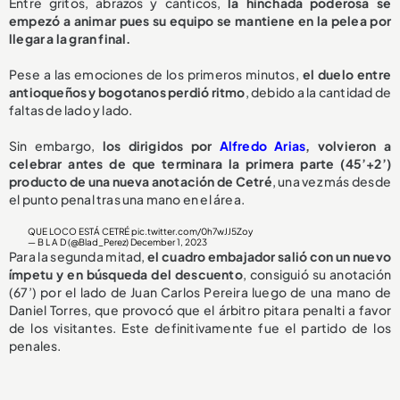
Entre gritos, abrazos y cánticos,
la hinchada poderosa se
empezó a animar pues su equipo se mantiene en la pelea por
llegar a la gran final.
Pese a las emociones de los primeros minutos,
el duelo entre
antioqueños y bogotanos perdió ritmo
, debido a la cantidad de
faltas de lado y lado.
Sin embargo,
los dirigidos por
Alfredo Arias
, volvieron a
celebrar antes de que terminara la primera parte (45’+2’)
producto de una nueva anotación de Cetré
, una vez más desde
el punto penal tras una mano en el área.
QUE LOCO ESTÁ CETRÉ
pic.twitter.com/0h7wJJ5Zoy
— B L A D (@Blad_Perez)
December 1, 2023
Para la segunda mitad,
el cuadro embajador salió con un nuevo
ímpetu y en búsqueda del descuento
, consiguió su anotación
(67’) por el lado de Juan Carlos Pereira luego de una mano de
Daniel Torres, que provocó que el árbitro pitara penalti a favor
de los visitantes. Este definitivamente fue el partido de los
penales.