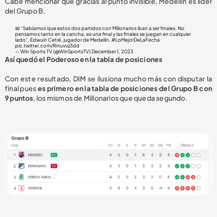
Cabe mencionar que gracias al punto invisible, Medellín es líder
del Grupo B.
📅 “Sabíamos que estos dos partidos con Millonarios iban a ser finales. No
pensamos tanto en la cancha, es una final y las finales se juegan en cualquier
lado”, Edwuin Cetré, jugador de Medellín.
#LoMejorDeLaFecha
pic.twitter.com/Rrnuvvz3dd
— Win Sports TV (@WinSportsTV)
December 1, 2023
Así quedó el Poderoso en la tabla de posiciones
Con este resultado, DIM se ilusiona mucho más con disputar la
final pues
es primero en la tabla de posiciones del Grupo B con
9 puntos
, los mismos de Millonarios que queda segundo.