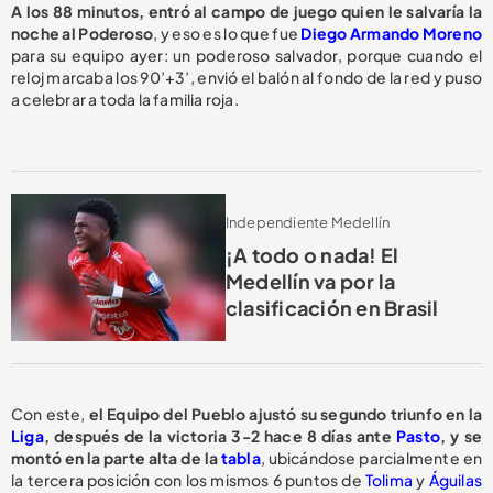
A los 88 minutos, entró al campo de juego quien le salvaría la
noche al Poderoso
, y eso es lo que fue
Diego Armando Moreno
para su equipo ayer: un poderoso salvador, porque cuando el
reloj marcaba los 90’+3’, envió el balón al fondo de la red y puso
a celebrar a toda la familia roja.
Independiente Medellín
¡A todo o nada! El
Medellín va por la
clasificación en Brasil
Con este,
el Equipo del Pueblo ajustó su segundo triunfo en la
Liga
, después de la victoria 3-2 hace 8 días ante
Pasto
, y se
montó en la parte alta de la
tabla
, ubicándose parcialmente en
la tercera posición con los mismos 6 puntos de
Tolima
y
Águilas