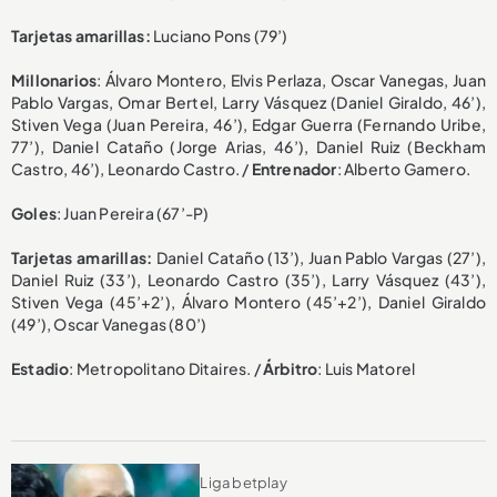
Tarjetas amarillas:
Luciano Pons (79’)
Millonarios
: Álvaro Montero, Elvis Perlaza, Oscar Vanegas, Juan
Pablo Vargas, Omar Bertel, Larry Vásquez (Daniel Giraldo, 46’),
Stiven Vega (Juan Pereira, 46’), Edgar Guerra (Fernando Uribe,
77’), Daniel Cataño (Jorge Arias, 46’), Daniel Ruiz (Beckham
Castro, 46’), Leonardo Castro. /
Entrenador
: Alberto Gamero.
Goles
: Juan Pereira (67’-P)
Tarjetas amarillas:
Daniel Cataño (13’), Juan Pablo Vargas (27’),
Daniel Ruiz (33’), Leonardo Castro (35’), Larry Vásquez (43’),
Stiven Vega (45’+2’), Álvaro Montero (45’+2’), Daniel Giraldo
(49’), Oscar Vanegas (80’)
Estadio
: Metropolitano Ditaires. /
Árbitro
: Luis Matorel
Liga betplay