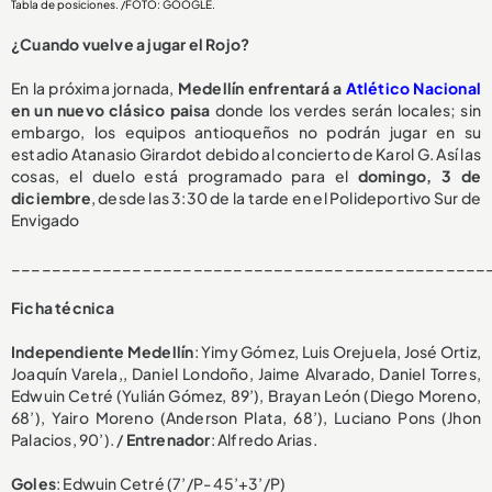
Tabla de posiciones. /FOTO: GOOGLE.
¿Cuando vuelve a jugar el Rojo?
En la próxima jornada,
Medellín enfrentará a
Atlético Nacional
en un nuevo clásico paisa
donde los verdes serán locales; sin
embargo, los equipos antioqueños no podrán jugar en su
estadio Atanasio Girardot debido al concierto de Karol G. Así las
cosas, el duelo está programado para el
domingo, 3 de
diciembre
, desde las 3:30 de la tarde en el Polideportivo Sur de
Envigado
_______________________________________________
Ficha técnica
Independiente Medellín
: Yimy Gómez, Luis Orejuela, José Ortiz,
Joaquín Varela,, Daniel Londoño, Jaime Alvarado, Daniel Torres,
Edwuin Cetré (Yulián Gómez, 89’), Brayan León (Diego Moreno,
68’), Yairo Moreno (Anderson Plata, 68’), Luciano Pons (Jhon
Palacios, 90’). /
Entrenador
: Alfredo Arias.
Goles
: Edwuin Cetré (7’/P- 45’+3’/P)