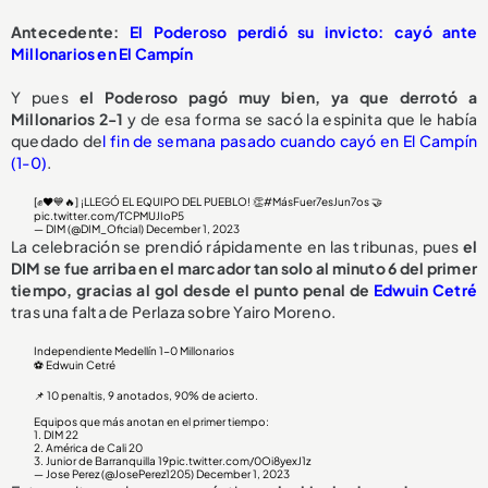
Antecedente:
El Poderoso perdió su invicto: cayó ante
Millonarios en El Campín
Y pues
el Poderoso pagó muy bien, ya que derrotó a
Millonarios 2-1
y de esa forma se sacó la espinita que le había
quedado de
l fin de semana pasado cuando cayó en El Campín
(1-0)
.
[✊❤️💙🔥] ¡LLEGÓ EL EQUIPO DEL PUEBLO! 👏
#MásFuer7esJun7os
🤝
pic.twitter.com/TCPMUJIoP5
— DIM (@DIM_Oficial)
December 1, 2023
La celebración se prendió rápidamente en las tribunas, pues
el
DIM se fue arriba en el marcador tan solo al minuto 6 del primer
tiempo, gracias al gol desde el punto penal de
Edwuin Cetré
tras una falta de Perlaza sobre Yairo Moreno.
Independiente Medellín 1-0 Millonarios
⚽ Edwuin Cetré
📌 10 penaltis, 9 anotados, 90% de acierto.
Equipos que más anotan en el primer tiempo:
1. DIM 22
2. América de Cali 20
3. Junior de Barranquilla 19
pic.twitter.com/0Oi8yexJ1z
— Jose Perez (@JosePerez1205)
December 1, 2023