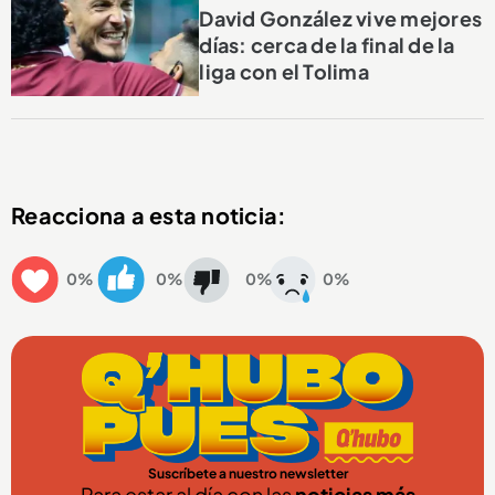
David González vive mejores
días: cerca de la final de la
liga con el Tolima
Reacciona a esta noticia:
0%
0%
0%
0%
Suscríbete a nuestro newsletter
Para estar al día con las
noticias más