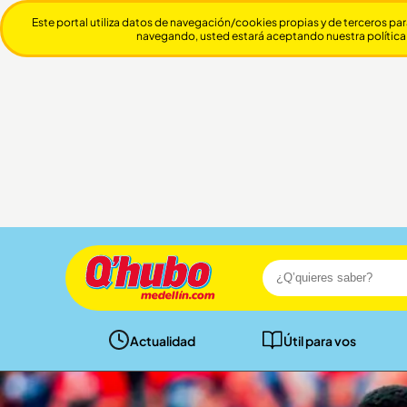
Este portal utiliza datos de navegación/cookies propias y de terceros par
navegando, usted estará aceptando nuestra política
Actualidad
Útil para vos