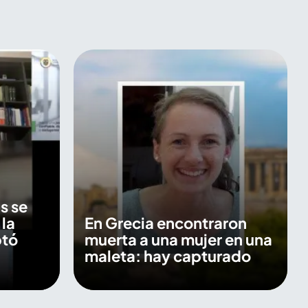
s se
 la
En Grecia encontraron
ptó
muerta a una mujer en una
maleta: hay capturado