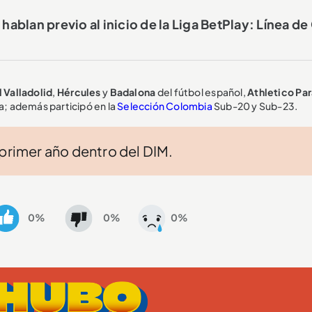
blan previo al inicio de la Liga BetPlay: Línea de
 Valladolid
,
Hércules
y
Badalona
del fútbol español,
Athletico Pa
a; además participó en la
Selección Colombia
Sub-20 y Sub-23.
 primer año dentro del DIM.
0%
0%
0%