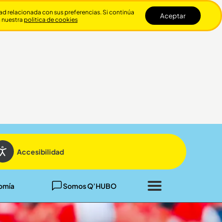
dad relacionada con sus preferencias. Si continúa
Aceptar
n nuestra
politica de cookies
Cerrar
Accesibilidad
omía
Somos Q’HUBO