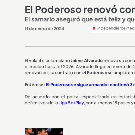
El Poderoso renovó con
El samario aseguró que está feliz y q
11 de enero de 2024
Independiente Mede
El volante colombiano
Jaime Alvarado
renovó su cont
el equipo hasta el 2026. Alvarado llegó en enero de 
renovación, su contrato con
el Poderoso
se amplió un 
Entérese:
El Poderoso se sigue armando: confirmó 3 
De acuerdo con el portal especializado en estadís
defensivos de la
Liga BetPlay
, con al menos 18 pases y