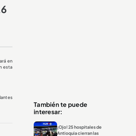
26
ará en
n esta
olantes
También te puede
interesar:
¡Ojo! 25 hospitales de
Antioquia cierran las