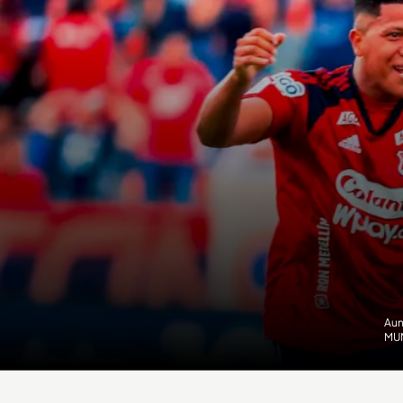
Aun
MU