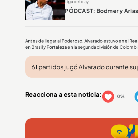
Liga betplay
PÓDCAST: Bodmer y Arias ha
Antes de llegar al Poderoso, Alvarado estuvo en el
Real
en Brasil y
Fortaleza
en la segunda división de Colombi
61 partidos jugó Alvarado durante su
Reacciona a esta noticia:
0%