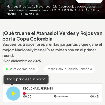
Matheus Uribe (izq.) y Brayan León (der.) son dos jugadores claves
para sus equipos en este clásico. FOTO: JUAN ANTONIO SÁNCHEZ Y
MANUEL SALDARRIAGA
¡Qué truene el Atanasio! Verdes y Rojos van
por la Copa Colombia
Saquen los trapos, preparen las gargantas y que gane el
mejor: Nacional y Medellín se miden hoy en el primer
round.
13 de diciembre de 2025
Atlético Nacional
Maria Camila Sañudo Echandía
×
Toca para escuchar
ESCUCHA EL RESUMEN
Tiempo transcurrido: 0 segundos
Dura
00:00
00:45