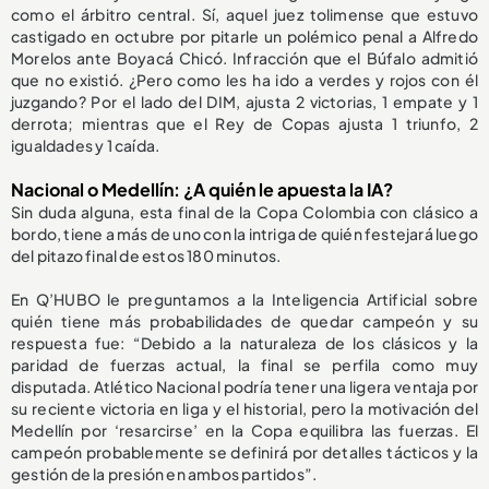
como el árbitro central. Sí, aquel juez tolimense que estuvo
castigado en octubre por pitarle un polémico penal a Alfredo
Morelos ante Boyacá Chicó. Infracción que el Búfalo admitió
que no existió. ¿Pero como les ha ido a verdes y rojos con él
juzgando? Por el lado del DIM, ajusta 2 victorias, 1 empate y 1
derrota; mientras que el Rey de Copas ajusta 1 triunfo, 2
igualdades y 1 caída.
Nacional o Medellín: ¿A quién le apuesta la IA?
Sin duda alguna, esta final de la Copa Colombia con clásico a
bordo, tiene a más de uno con la intriga de quién festejará luego
del pitazo final de estos 180 minutos.
En Q’HUBO le preguntamos a la Inteligencia Artificial sobre
quién tiene más probabilidades de quedar campeón y su
respuesta fue: “Debido a la naturaleza de los clásicos y la
paridad de fuerzas actual, la final se perfila como muy
disputada. Atlético Nacional podría tener una ligera ventaja por
su reciente victoria en liga y el historial, pero la motivación del
Medellín por ‘resarcirse’ en la Copa equilibra las fuerzas. El
campeón probablemente se definirá por detalles tácticos y la
gestión de la presión en ambos partidos”.