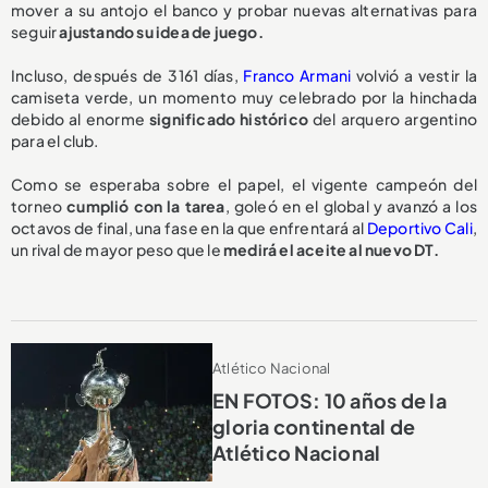
mover a su antojo el banco y probar nuevas alternativas para
seguir
ajustando su idea de juego.
Incluso, después de 3161 días,
Franco Armani
volvió a vestir la
camiseta verde, un momento muy celebrado por la hinchada
debido al enorme
significado histórico
del arquero argentino
para el club.
Como se esperaba sobre el papel, el vigente campeón del
torneo
cumplió con la tarea
, goleó en el global y avanzó a los
octavos de final, una fase en la que enfrentará al
Deportivo Cali
,
un rival de mayor peso que le
medirá el aceite al nuevo DT.
Atlético Nacional
EN FOTOS: 10 años de la
gloria continental de
Atlético Nacional