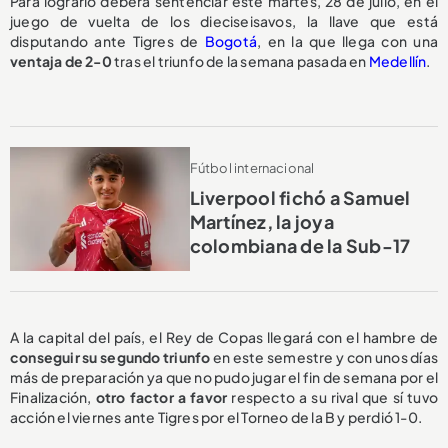
Para lograrlo deberá sentenciar este martes, 28 de julio, en el
juego de vuelta de los dieciseisavos, la llave que está
disputando ante Tigres de
Bogotá
, en la que llega con una
ventaja de 2-0
tras el triunfo de la semana pasada en
Medellín
.
Fútbol internacional
Liverpool fichó a Samuel
Martínez, la joya
colombiana de la Sub-17
A la capital del país, el Rey de Copas llegará con el hambre de
conseguir su segundo triunfo
en este semestre y con unos días
más de preparación ya que no pudo jugar el fin de semana por el
Finalización,
otro factor a favor
respecto a su rival que sí tuvo
acción el viernes ante Tigres por el Torneo de la B y perdió 1-0.