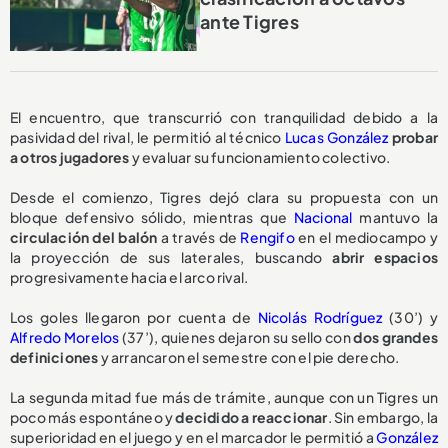
ante Tigres
El encuentro, que transcurrió con tranquilidad debido a la
pasividad del rival, le permitió al técnico
Lucas González
probar
a otros jugadores
y evaluar su funcionamiento colectivo.
Desde el comienzo, Tigres dejó clara su propuesta con un
bloque defensivo sólido, mientras que
Nacional
mantuvo la
circulación del balón
a través de
Rengifo
en el mediocampo y
la proyección de sus laterales, buscando
abrir espacios
progresivamente hacia el arco rival.
Los goles llegaron por cuenta de
Nicolás Rodríguez
(30’) y
Alfredo Morelos
(37’), quienes dejaron su sello con
dos grandes
definiciones
y arrancaron el semestre con el pie derecho.
La segunda mitad fue más de trámite, aunque con un Tigres un
poco más espontáneo y
decidido a reaccionar
. Sin embargo, la
superioridad en el juego y en el marcador le permitió a
González