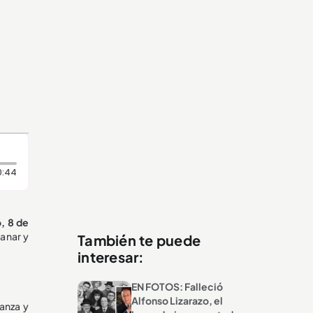
Duración: 44 segundos
0:44
o, 8 de
ganar y
También te puede
interesar:
EN FOTOS: Falleció
Alfonso Lizarazo, el
anza y