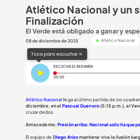
Atlético Nacional y un su
Finalización
El Verde está obligado a ganar y esper
08 de diciembre de 2025
Atlético Nacional
×
Toca para escuchar
ESCUCHA EL RESUMEN
Tiempo transcurrido: 0 segundos
00:00
Atlético Nacional
llega al último partido de los cuadra
diciembre, en el
Pascual Guerrero
(5:15 p.m.), el Ve
cruzar dedos.
Antecedente:
Presión arriba: Nacional solicita que p
El equipo de
Diego Arias
mantiene viva la ilusión lue