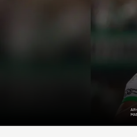
Alf
MA