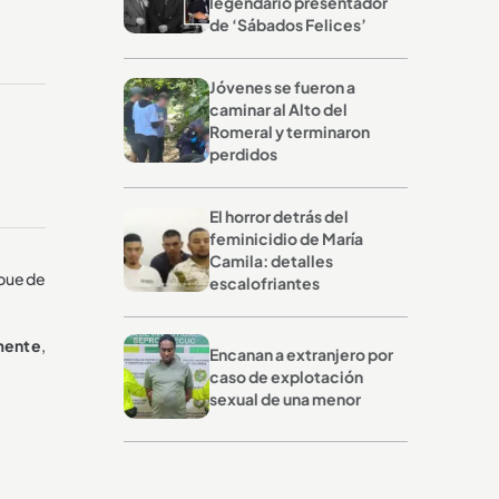
legendario presentador
de ‘Sábados Felices’
Jóvenes se fueron a
caminar al Alto del
Romeral y terminaron
perdidos
El horror detrás del
feminicidio de María
Camila: detalles
 puede
escalofriantes
mente
,
Encanan a extranjero por
caso de explotación
sexual de una menor