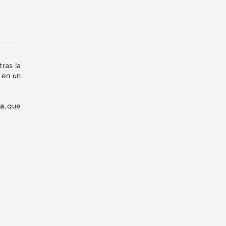
ras la
 en un
ma
, que