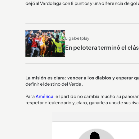
dejó al Verdolaga con 8 puntos y una diferencia de gol 
Liga betplay
En pelotera terminó el clá
La misión es clara: vencer a los diablos y esperar q
definir el destino del Verde.
Para
América
, el partido no cambia mucho su panor
respetar el calendario y, claro, ganarle a uno de sus riva