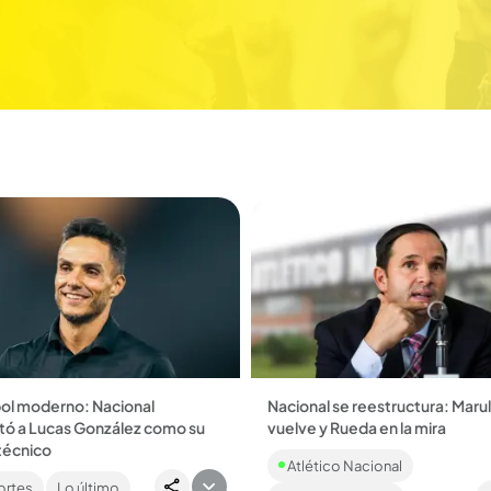
bol moderno: Nacional
Nacional se reestructura: Maru
tó a Lucas González como su
vuelve y Rueda en la mira
¡Cambio de aires en Atlético Na
técnico
Atlético Nacional
Con Marulanda de vuelta, el Ve
Henríquez, referente histórico e
busca renacer tras un semestre
rtes
Lo último
 la afición verde, será el