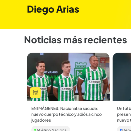
Diego Arias
Noticias más recientes
EN IMÁGENES: Nacional se sacude:
Un fút
nuevo cuerpo técnico y adiós a cinco
presen
jugadores
nuevo 
El Verdolaga presentó este jueves, 9
Alexis 
Atlético Nacional
Depo
de julio, a su nuevo cuerpo técnico
ídolo de