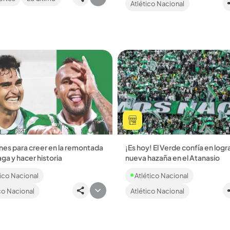
Atlético Nacional
olvidar....
te técnico del DT bogotano....
nes para creer en la remontada
¡Es hoy! El Verde confía en logra
ga y hacer historia
nueva hazaña en el Atanasio
l hoy deberá revertir el 3-0
Este tarde de lunes festivo, a l
ico Nacional
Atlético Nacional
 en Barranquilla para buscar la
p.m., Nacional recibe a Junior co
motivación de hacerse grande 
co Nacional
Atlético Nacional
conseguir la...