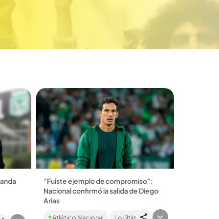
landa
“Fuiste ejemplo de compromiso”:
Nacional confirmó la salida de Diego
cional!
Arias
rde
Después de perder la Liga BetPlay, los
 para
Atlético Nacional
Lo último
rumores de la salida de Diego Arias