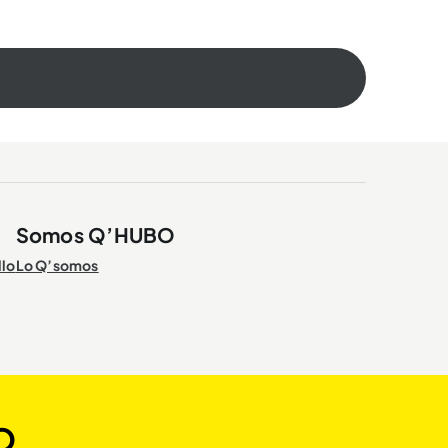
Somos Q’HUBO
llo
Lo Q’somos
O