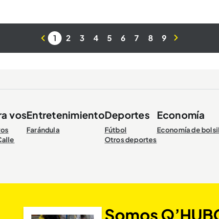
1
2
3
4
5
6
7
8
9
ra vos
Entretenimiento
Deportes
Economía
vos
Farándula
Fútbol
Economía de bolsi
Calle
Otros deportes
Somos Q’HUB