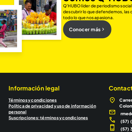
Q’HUBO líder de periodismo social
descubrir lo que defendemos, las
todo lo que nos apasiona.
Conocer más
Información legal
Contac
Términos y condiciones
Carrer
Política de privacidad y uso de información
Colo
personal
rmed
Suscripciones: términos y condiciones
(57) 
(57) 3