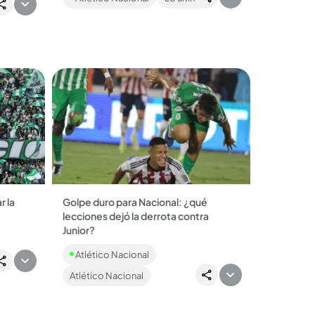
aumentaron y este 12 de junio Nacional
lo oficializó....
r la
Golpe duro para Nacional: ¿qué
lecciones dejó la derrota contra
as 5:00
Junior?
n la
El Verde cayó 3-0 en el partido de ida
y
Atlético Nacional
de la final y el entrenador Diego Arias
analizó las razones de la derrota. ...
Atlético Nacional