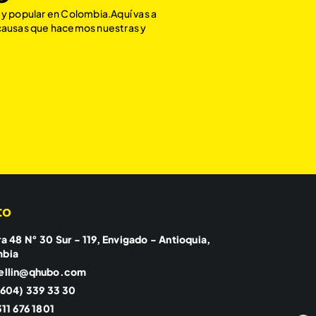
 y popular en Colombia.Aquí vas a
 causas que hacemos nuestras y
to
a 48 N° 30 Sur - 119, Envigado - Antioquia,
mbia
ellin@qhubo.com
(604) 339 33 30
11 676 1801