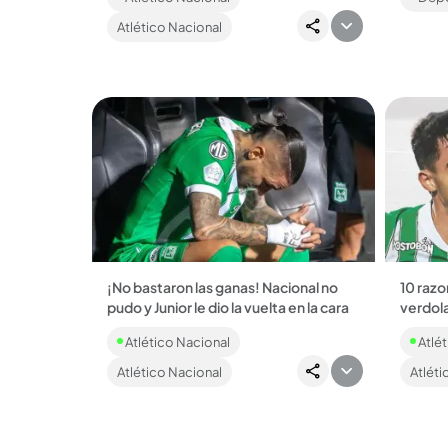
liderado por Lucas González, y sus
asisten
Atlético Nacional
primeras palabras...
¡No bastaron las ganas! Nacional no
10 razo
pudo y Junior le dio la vuelta en la cara
verdola
Con gol de Edwin Cardona, el
Naciona
Atlético Nacional
Atlét
marcador final fue 3-1 (global) y el
sufrido
equipo tiburón consiguió la estrella N.°
19....
Atlético Nacional
Atléti
12....