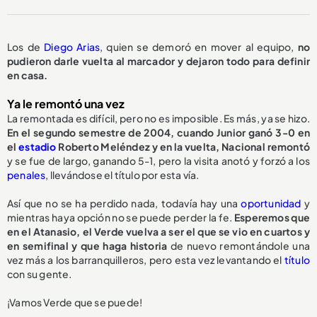
Los de
Diego Arias
, quien se demoró en mover al equipo,
no
pudieron darle vuelta al marcador y dejaron todo para definir
en casa.
Ya le remontó una vez
La remontada es difícil, pero no es imposible. Es más, ya se hizo.
En el segundo semestre de 2004, cuando Junior ganó 3-0 en
el
estadio
Roberto Meléndez y en la vuelta, Nacional remontó
y se fue de largo, ganando 5-1, pero la visita anotó y forzó a los
penales
, llevándose el título por esta vía.
Así que no se ha perdido nada, todavía hay una
oportunidad
y
mientras haya opción no se puede perder la fe.
Esperemos que
en el Atanasio, el Verde vuelva a ser el que se vio en cuartos y
en semifinal y que haga historia
de nuevo remontándole una
vez más a los barranquilleros, pero esta vez levantando el
título
con su gente.
¡Vamos Verde que se puede!