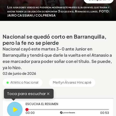
Los jugadores verdes no pudieron mostrar este martes el buen nivel que traían y
ahora tienen la obligación de remontar 3 goles en el Atanasio el lunes. FOTO:
JAIRO CASSIANI / COLPRENSA
Nacional se quedó corto en Barranquilla,
pero la fe no se pierde
Nacional cayó este martes 3-0 ante Junior en
Barranquilla y tendrá que darle la vuelta en el Atanasio a
ese marcador para poder soñar con el título. Se puede,
ya lo hizo.
02 de junio de 2026
Atlético Nacional
Merllyn Álvarez Hincapié
×
Toca para escuchar
ESCUCHA EL RESUMEN
Tiempo transcurrido: 0 segundos
Dura
00:00
00:53