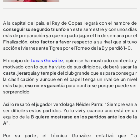
A la capital del país, el Rey de Copas llegará con el hambre de
conseguir su segundo triunfo
en este semestre y con unos días
más de preparación ya que no pudo jugar el fin de semana por el
Finalización,
otro factor a favor
respecto a su rival que sí tuvo
acción el viernes ante Tigres por el Torneo de la B y perdió 1-0.
El equipo de
Lucas González
, quien se ha mostrado contento y
motivado con lo que ha visto de sus dirigidos, deberá sacar
la
casta, jerarquía y temple
del club grande que es para conseguir
la clasificación y aunque en el papel tenga un rival de un nivel
más bajo,
eso no es garantía
para confiarse porque puede ser
sorprendido.
Así lo resaltó el jugador verdolaga Néider Parra: “Siempre van a
ser difíciles estos partidos. Yo lo viví y cuando uno está en un
equipo de la B
quiere mostrarse en los partidos ante los de la
A
”.
Por su parte, el técnico González enfatizó que “la