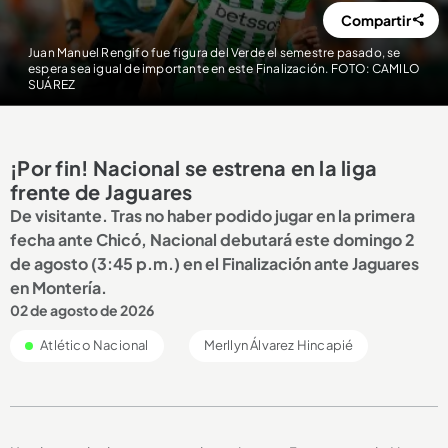
Compartir
Juan Manuel Rengifo fue figura del Verde el semestre pasado, se
espera sea igual de importante en este Finalización. FOTO: CAMILO
SUÁREZ
¡Por fin! Nacional se estrena en la liga
frente de Jaguares
De visitante. Tras no haber podido jugar en la primera
fecha ante Chicó, Nacional debutará este domingo 2
de agosto (3:45 p.m.) en el Finalización ante Jaguares
en Montería.
02 de agosto de 2026
Atlético Nacional
Merllyn Álvarez Hincapié