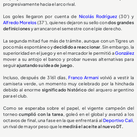
progresivamente hacia el arco rival.
Los goles llegaron por cuenta de
Nicolás Rodríguez
(30’) y
Alfredo Morelos
(37’), quienes dejaron su sello con
dos grandes
definiciones
y arrancaron el semestre con el pie derecho.
La segunda mitad fue más de trámite, aunque con un Tigres un
poco más espontáneo y
decidido a reaccionar
. Sin embargo, la
superioridad en el juego y en el marcador le permitió a
González
mover a su antojo el banco y probar nuevas alternativas para
seguir
ajustando su idea de juego.
Incluso, después de 3161 días,
Franco Armani
volvió a vestir la
camiseta verde, un momento muy celebrado por la hinchada
debido al enorme
significado histórico
del arquero argentino
para el club.
Como se esperaba sobre el papel, el vigente campeón del
torneo
cumplió con la tarea
, goleó en el global y avanzó a los
octavos de final, una fase en la que enfrentará al
Deportivo Cali
,
un rival de mayor peso que le
medirá el aceite al nuevo DT.