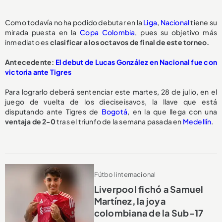
Como todavía no ha podido debutar en la
Liga
,
Nacional
tiene su
mirada puesta en la
Copa Colombia
, pues su objetivo más
inmediato es
clasificar a los octavos de final de este torneo.
Antecedente:
El debut de Lucas González en Nacional fue con
victoria ante Tigres
Para lograrlo deberá sentenciar este martes, 28 de julio, en el
juego de vuelta de los dieciseisavos, la llave que está
disputando ante Tigres de
Bogotá
, en la que llega con una
ventaja de 2-0
tras el triunfo de la semana pasada en
Medellín
.
Fútbol internacional
Liverpool fichó a Samuel
Martínez, la joya
colombiana de la Sub-17