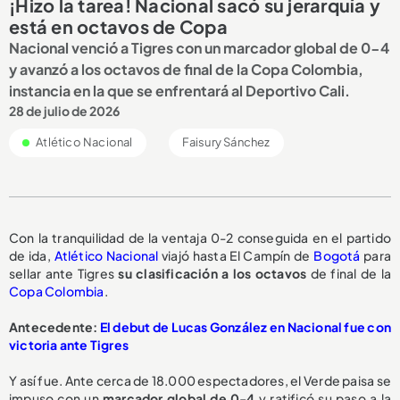
¡Hizo la tarea! Nacional sacó su jerarquía y
está en octavos de Copa
Nacional venció a Tigres con un marcador global de 0-4
y avanzó a los octavos de final de la Copa Colombia,
instancia en la que se enfrentará al Deportivo Cali.
28 de julio de 2026
Atlético Nacional
Faisury Sánchez
Con la tranquilidad de la ventaja 0-2 conseguida en el partido
de ida,
Atlético Nacional
viajó hasta El Campín de
Bogotá
para
sellar ante Tigres
su clasificación a los octavos
de final de la
Copa Colombia
.
Antecedente:
El debut de Lucas González en Nacional fue con
victoria ante Tigres
Y así fue. Ante cerca de 18.000 espectadores, el Verde paisa se
impuso con un
marcador global de 0-4
y ratificó su paso a la