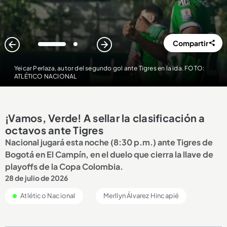
Compartir
1
2
Yeicar Perlaza, autor del segundo gol ante Tigres en la ida. FOTO:
ATLÉTICO NACIONAL
¡Vamos, Verde! A sellar la clasificación a
octavos ante Tigres
Nacional jugará esta noche (8:30 p.m.) ante Tigres de
Bogotá en El Campín, en el duelo que cierra la llave de
playoffs de la Copa Colombia.
28 de julio de 2026
Atlético Nacional
Merllyn Álvarez Hincapié